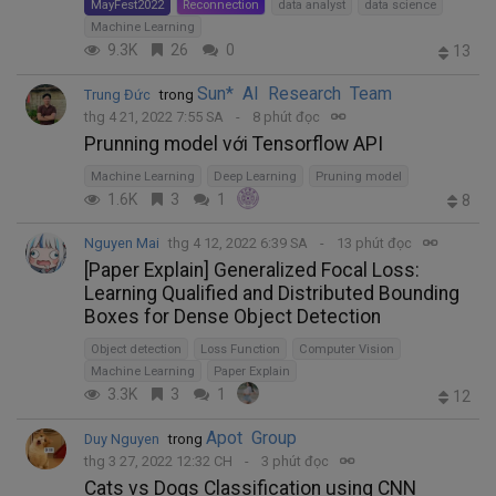
MayFest2022
Reconnection
data analyst
data science
Machine Learning
9.3K
26
0
13
Sun* AI Research Team
Trung Đức
trong
thg 4 21, 2022 7:55 SA
8 phút đọc
Prunning model với Tensorflow API
Machine Learning
Deep Learning
Pruning model
1.6K
3
1
8
Nguyen Mai
thg 4 12, 2022 6:39 SA
13 phút đọc
[Paper Explain] Generalized Focal Loss:
Learning Qualified and Distributed Bounding
Boxes for Dense Object Detection
Object detection
Loss Function
Computer Vision
Machine Learning
Paper Explain
3.3K
3
1
12
Apot Group
Duy Nguyen
trong
thg 3 27, 2022 12:32 CH
3 phút đọc
Cats vs Dogs Classification using CNN