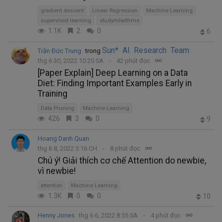
gradient descent
Linear Regression
Machine Learning
supervised learning
studymlwithme
1.1K
2
0
6
Sun* AI Research Team
Trần Đức Trung
trong
thg 6 30, 2022 10:20 SA
42 phút đọc
[Paper Explain] Deep Learning on a Data
Diet: Finding Important Examples Early in
Training
Data Pruning
Machine Learning
426
3
0
9
Hoang Danh Quan
thg 6 8, 2022 3:16 CH
8 phút đọc
Chú ý! Giải thích cơ chế Attention do newbie,
vì newbie!
attention
Machine Learning
1.3K
0
0
10
Henny Jones
thg 6 6, 2022 8:55 SA
4 phút đọc