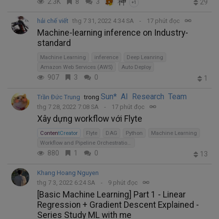
2.3K
8
3
29
+1
hải chế viết
thg 7 31, 2022 4:34 SA
17 phút đọc
Machine-learning inference on Industry-
standard
Machine Learning
inference
Deep Leanring
Amazon Web Services (AWS)
Auto Deploy
907
3
0
1
Sun* AI Research Team
Trần Đức Trung
trong
thg 7 28, 2022 7:08 SA
17 phút đọc
Xây dựng workflow với Flyte
ContentCreator
Flyte
DAG
Python
Machine Learning
Workflow and Pipeline Orchestration Tools
880
1
0
13
Khang Hoang Nguyen
thg 7 3, 2022 6:24 SA
9 phút đọc
[Basic Machine Learning] Part 1 - Linear
Regression + Gradient Descent Explained -
Series Study ML with me