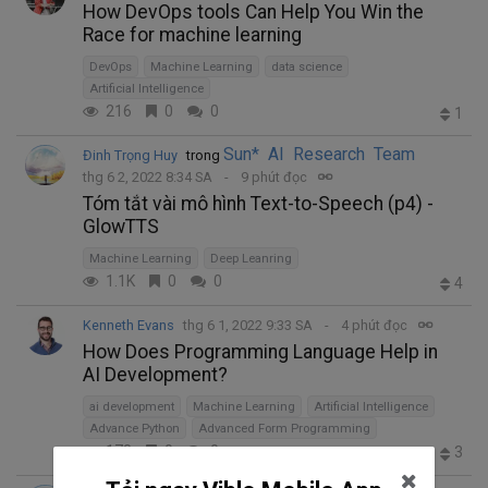
How DevOps tools Can Help You Win the
Race for machine learning
DevOps
Machine Learning
data science
Artificial Intelligence
216
0
0
1
Sun* AI Research Team
Đinh Trọng Huy
trong
thg 6 2, 2022 8:34 SA
9 phút đọc
Tóm tắt vài mô hình Text-to-Speech (p4) -
GlowTTS
Machine Learning
Deep Leanring
1.1K
0
0
4
Kenneth Evans
thg 6 1, 2022 9:33 SA
4 phút đọc
How Does Programming Language Help in
AI Development?
ai development
Machine Learning
Artificial Intelligence
Advance Python
Advanced Form Programming
178
0
0
3