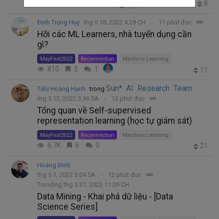
2.1K
4
3
8
+1
Đinh Trọng Huy
thg 5 18, 2022 4:28 CH
11 phút đọc
Hỡi các ML Learners, nhà tuyển dụng cần
gì?
MayFest2022
Reconnection
Machine Learning
810
2
1
11
Sun* AI Research Team
Tiểu Hoàng Hạnh
trong
thg 5 13, 2022 3:36 SA
12 phút đọc
Tổng quan về Self-supervised
representation learning (học tự giám sát)
MayFest2022
Reconnection
Machine Learning
6.7K
6
0
21
Hoàng Đinh
thg 5 1, 2022 5:04 SA
12 phút đọc
Trending thg 5 31, 2022 11:09 CH
Data Mining - Khai phá dữ liệu - [Data
Science Series]