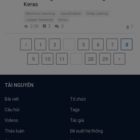
Keras
Machine Learning
classification
Deep Learing
Jupyter Notebook
Keras
2.5K
3
0
7
1
2
...
5
6
7
8
9
10
11
...
28
29
TÀI NGUYÊN
Bài viết
Tổ chức
Câu hỏi
Tags
Videos
Tác giả
Thảo luận
Đề xuất hệ thống