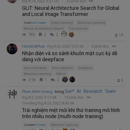
thg 8 24, 2022 3:57 CH
25 phút đọc
GLiT: Neural Architecture Search for Global
and Local Image Transformer
ContentCreator
Deep Leanring
Machine Learning
Neural Architecture Search
Transformer
783
2
2
14
HendrickPhan
thg 8 20, 2022 9:22 SA
5 phút đọc
Nhận diện và so sánh khuôn mặt cực kỳ dễ
dàng với deepface
face verification
Face detection
Deepface
Machine Learning
Python
3.9K
1
2
6
Sun* AI Research Team
Pham Minh Hoang
trong
thg 8 5, 2022 4:17 SA
19 phút đọc
Trending thg 8 23, 2022 8:06 SA
Trải nghiệm mệt mỏi khi thử training mô hình
trên nhiều node (multi-node training)
ContentCreator
Machine Learning