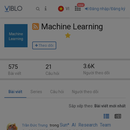
new
VI
Đăng nhập/Đăng ký
Machine Learning
Theo dõi
3.6K
575
21
Người theo dõi
Bài viết
Câu hỏi
Bài viết
Series
Câu hỏi
Người theo dõi
Sắp xếp theo:
Bài viết mới nhất
Sun* AI Research Team
Trần Đức Trung
trong