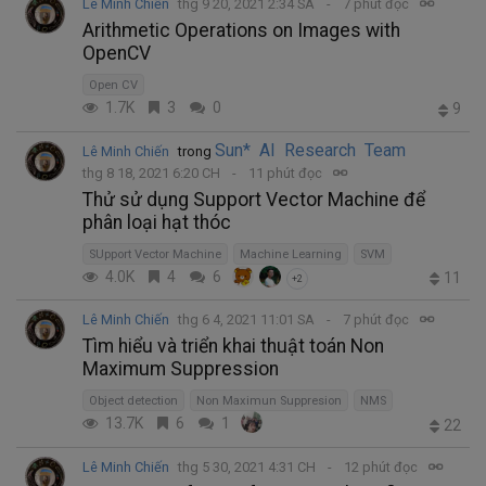
Lê Minh Chiến
thg 9 20, 2021 2:34 SA
7 phút đọc
Arithmetic Operations on Images with
OpenCV
Open CV
1.7K
3
0
9
Sun* AI Research Team
Lê Minh Chiến
trong
thg 8 18, 2021 6:20 CH
11 phút đọc
Thử sử dụng Support Vector Machine để
phân loại hạt thóc
SUpport Vector Machine
Machine Learning
SVM
4.0K
4
6
11
+2
Lê Minh Chiến
thg 6 4, 2021 11:01 SA
7 phút đọc
Tìm hiểu và triển khai thuật toán Non
Maximum Suppression
Object detection
Non Maximun Suppresion
NMS
13.7K
6
1
22
Lê Minh Chiến
thg 5 30, 2021 4:31 CH
12 phút đọc