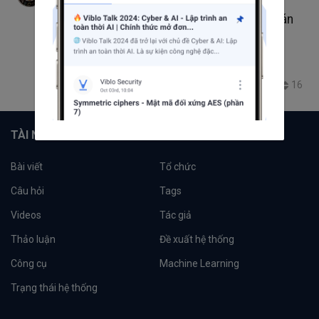
thg 2 15, 2021 12:35 CH
14 phút đọc
Tìm hiểu kiến trúc mạng WPOD cho bài toán
phát hiện biển số xe
Happy New Year
#ComputerVision
Deep Leanring
nhận diện biển số xe
5.5K
3
6
16
+4
TÀI NGUYÊN
Bài viết
Tổ chức
Câu hỏi
Tags
Videos
Tác giả
Thảo luận
Đề xuất hệ thống
Công cụ
Machine Learning
Trạng thái hệ thống