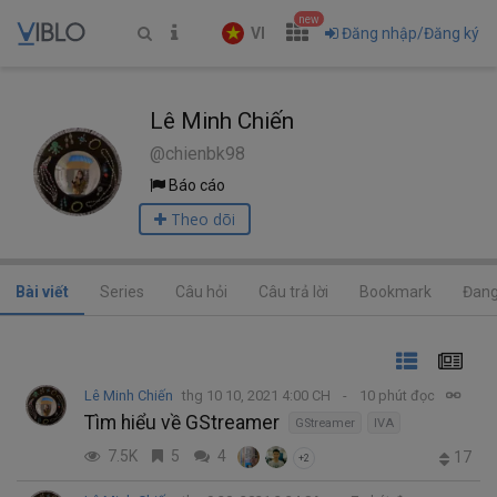
new
VI
Đăng nhập/Đăng ký
Lê Minh Chiến
@chienbk98
Báo cáo
Theo dõi
Bài viết
Series
Câu hỏi
Câu trả lời
Bookmark
Đang
Lê Minh Chiến
thg 10 10, 2021 4:00 CH
10 phút đọc
Tìm hiểu về GStreamer
GStreamer
IVA
7.5K
5
4
17
+2