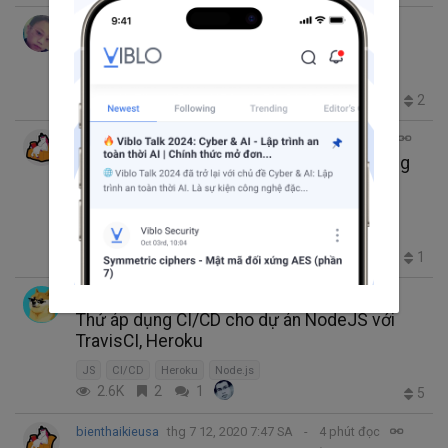
LamDN
thg 9 17, 2020 1:37 SA
9 phút đọc
Config CircleCI deploy Heroku
CircleCI
Heroku
295
1
0
2
bienthaikieusa
thg 7 25, 2020 12:40 CH
8 phút đọc
Xây dựng ứng dụng Chat đơn giản từ Spring
Boot và React Native - Phần 4: Xây dựng
giao diện Chat đơn giản
Java Spring boot
Build React Native app
API
Heroku
2.8K
3
1
1
Htran
thg 7 20, 2020 9:32 SA
2 phút đọc
Thử áp dụng CI/CD cho dự án NodeJS với
TravisCI, Heroku
JS
CI/CD
Heroku
Node.js
2.6K
2
1
5
bienthaikieusa
thg 7 12, 2020 7:47 SA
4 phút đọc