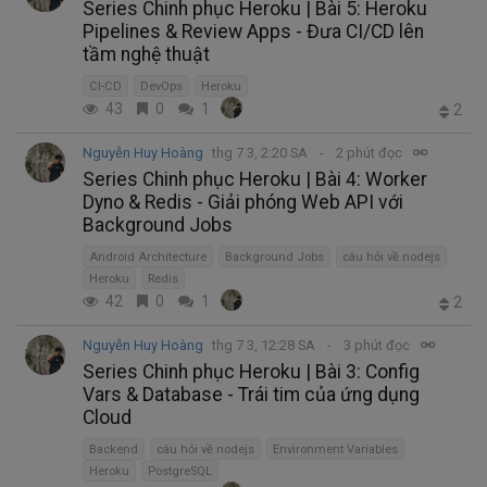
Series Chinh phục Heroku | Bài 5: Heroku
Pipelines & Review Apps - Đưa CI/CD lên
tầm nghệ thuật
CI-CD
DevOps
Heroku
43
0
1
2
Nguyễn Huy Hoàng
thg 7 3, 2:20 SA
2 phút đọc
Series Chinh phục Heroku | Bài 4: Worker
Dyno & Redis - Giải phóng Web API với
Background Jobs
Android Architecture
Background Jobs
câu hỏi về nodejs
Heroku
Redis
42
0
1
2
Nguyễn Huy Hoàng
thg 7 3, 12:28 SA
3 phút đọc
Series Chinh phục Heroku | Bài 3: Config
Vars & Database - Trái tim của ứng dụng
Cloud
Backend
câu hỏi về nodejs
Environment Variables
Heroku
PostgreSQL