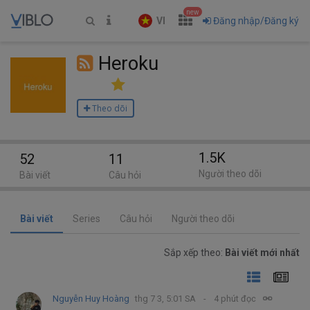
new
VI
Đăng nhập/Đăng ký
Heroku
Theo dõi
1.5K
52
11
Người theo dõi
Bài viết
Câu hỏi
Bài viết
Series
Câu hỏi
Người theo dõi
Sắp xếp theo:
Bài viết mới nhất
Nguyễn Huy Hoàng
thg 7 3, 5:01 SA
4 phút đọc