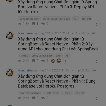
Xây dựng ứng dụng Chat đơn giản từ Spring
Boot và React Native - Phần 3: Deploy API
lên Heroku
Java Spring boot
Build React Native app
API
Heroku
1.8K
1
0
4
bienthaikieusa
thg 6 21, 2020 7:02 SA
4 phút đọc
Xây dựng ứng dụng Chat đơn giản từ
SpringBoot và React Native - Phần 2: Xây
dựng API cho ứng dụng Chat với SpringBoot
Heroku
Java Spring boot
chat
API
2.4K
2
4
3
+1
bienthaikieusa
thg 6 14, 2020 3:11 CH
4 phút đọc
Xây dựng ứng dụng Chat đơn giản từ
SpringBoot và React Native - Phần 1: Dựng
Database với Heroku Postgres
connect database
PostgreSQL
Heroku
navicat
2.4K
2
0
3