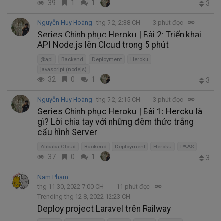
39
1
1
3
Nguyễn Huy Hoàng
thg 7 2, 2:38 CH
3 phút đọc
Series Chinh phục Heroku | Bài 2: Triển khai
API Node.js lên Cloud trong 5 phút
@api
Backend
Deployment
Heroku
javascript (nodejs)
32
0
1
3
Nguyễn Huy Hoàng
thg 7 2, 2:15 CH
3 phút đọc
Series Chinh phục Heroku | Bài 1: Heroku là
gì? Lời chia tay với những đêm thức trắng
cấu hình Server
Alibaba Cloud
Backend
Deployment
Heroku
PAAS
37
0
1
3
Nam Phạm
thg 11 30, 2022 7:00 CH
11 phút đọc
Trending thg 12 8, 2022 12:23 CH
Deploy project Laravel trên Railway