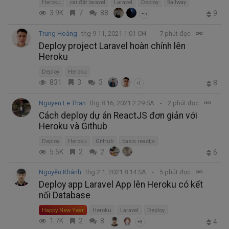
Heroku
cài đặt laravel
Laravel
Deploy
Railway
3.9K
7
88
9
+5
Trung Hoàng
thg 9 11, 2021 1:01 CH
7 phút đọc
Deploy project Laravel hoàn chỉnh lên
Heroku
Deploy
Heroku
831
3
3
8
+1
Nguyen Le Than
thg 8 16, 2021 2:29 SA
2 phút đọc
Cách deploy dự án ReactJS đơn giản với
Heroku và Github
Deploy
Heroku
GitHub
basic reactjs
5.5K
2
2
6
Nguyễn Khánh
thg 2 1, 2021 8:14 SA
5 phút đọc
Deploy app Laravel App lên Heroku có kết
nối Database
Happy New Year
Heroku
Laravel
Deploy
1.7K
2
8
4
+3