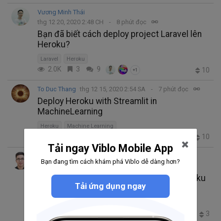
Vương Minh Thái
thg 12 20, 2020 2:48 CH
8 phút đọc
Bạn đã biết cách deploy project Laravel lên
Heroku?
Laravel
Heroku
2.0K
3
9
10
+1
To Duc Thang
thg 12 15, 2020 2:54 SA
7 phút đọc
Deploy Heroku with Streamlit in
MachineLearning
Heroku
Machine Learning
1.1K
1
7
10
+3
Tải ngay Viblo Mobile App
nguyen chi thanh
Bạn đang tìm cách khám phá Viblo dễ dàng hơn?
thg 11 18, 2020 5:11 CH
10 phút đọc
Cách triển khai ứng dụng Django cho Heroku
Tải ứng dụng ngay
với Git CLI
Heroku
Django
3.0K
1
5
3