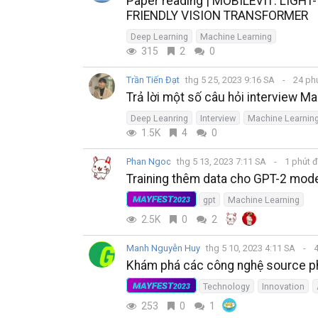
Paper reading | MOBILEVIT: LIG
FRIENDLY VISION TRANSFORMER
Deep Learning
Machine Learning
315
2
0
Trần Tiến Đạt
thg 5 25, 2023 9:16 SA
24 ph
Trả lời một số câu hỏi interview M
Deep Leanring
Interview
Machine Learnin
1.5K
4
0
Phan Ngoc
thg 5 13, 2023 7:11 SA
1 phút 
Training thêm data cho GPT-2 model
MAYFEST
gpt
Machine Learning
2023
2.5K
0
2
Manh Nguyễn Huy
thg 5 10, 2023 4:11 SA
4
Khám phá các công nghệ source ph
MAYFEST
Technology
Innovation
2023
253
0
1