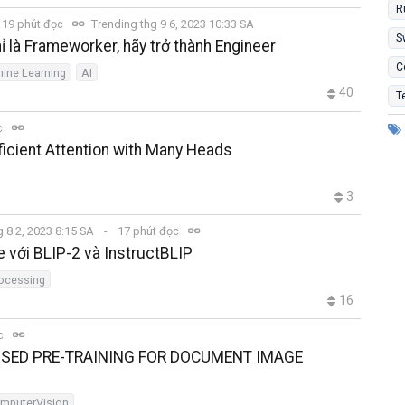
R
19 phút đọc
Trending thg 9 6, 2023 10:33 SA
S
là Frameworker, hãy trở thành Engineer
C
ine Learning
AI
40
T
c
fficient Attention with Many Heads
3
g 8 2, 2023 8:15 SA
17 phút đọc
e với BLIP-2 và InstructBLIP
rocessing
16
ọc
RVISED PRE-TRAINING FOR DOCUMENT IMAGE
mputerVision