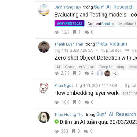
Sun* AI Research
Đinh Trọng Huy
trong
Evaluating and Testing models - có
MAYFEST
ContentCreator
Machine L
2023
1.2K
1
0
Pixta Vietnam
Thanh Luan Tran
trong
thg 4 13, 2023 7:26 SA
15 phút đọc
Tre
Zero-shot Object Detection with D
AI
Computer Vision
Deep Learning
Mac
2.3K
3
4
+2
Phan Ngoc
thg 4 11, 2023 11:17 CH
3 phút
How embedding layer work
Machine
1.0K
0
0
Sun* AI Researc
Thao Hoang Thu
trong
Điểm tin AI tuần qua: 20/03/20
393
0
0