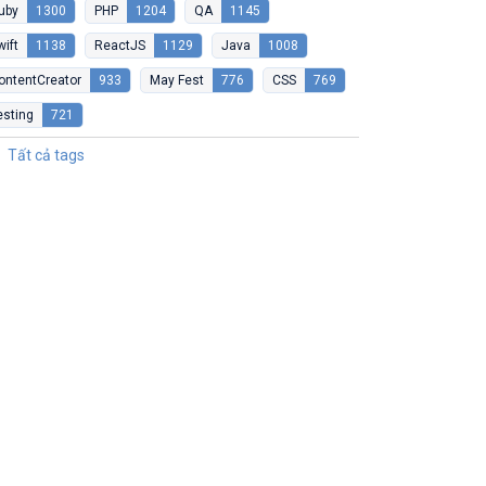
uby
1300
PHP
1204
QA
1145
wift
1138
ReactJS
1129
Java
1008
ontentCreator
933
May Fest
776
CSS
769
esting
721
Tất cả tags