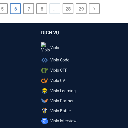
5
6
7
8
...
28
29
DỊCH VỤ
Viblo
Viblo Code
Viblo CTF
Viblo CV
Viblo Learning
Viblo Partner
Viblo Battle
Viblo Interview