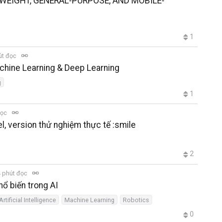
HT-WEIGHT, GENERAL-PURPOSE, AND MOBILE-
1
út đọc
achine Learning & Deep Learning
g
1
đọc
, version thử nghiệm thực tế :smile
2
 phút đọc
ổ biến trong AI
Artificial Intelligence
Machine Learning
Robotics
0