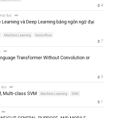
4
phút đọc
ne Learning và Deep Learning bằng ngôn ngữ đại
Machine Learning
tensorflow
7
c
Language Transformer Without Convolution or
3
t đọc
, Multi-class SVM
Machine Learning
SVM
1