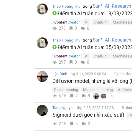
Sun* AI Researc
Thao Hoang Thu
trong
Điểm tin AI tuần qua: 13/03/20
ContentCreator
AI
ChatGPT
Machine Le
275
0
0
Sun* AI Researc
Thao Hoang Thu
trong
Điểm tin AI tuần qua: 05/03/20
ContentCreator
AI
ChatGPT
Machine Le
297
0
0
Lộc Đinh
thg 3 11, 2023 9:00 SA
9 phút đọ
Diffusion model, nhưng là vỡ lòng 
Deep Learning
Machine Learning
Artificia
5.1K
2
9
+3
Tung Nguyen
thg 2 28, 2023 7:17 SA
8 phú
Sigmoid dưới góc nhìn xác suất
D
2.1K
5
0