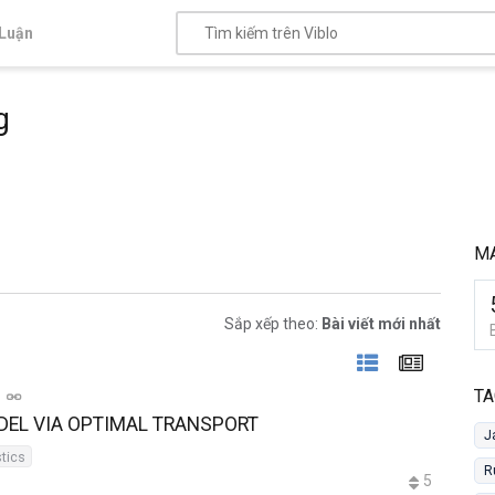
Luận
g
MA
Sắp xếp theo:
Bài viết mới nhất
TA
ODEL VIA OPTIMAL TRANSPORT
J
stics
R
5