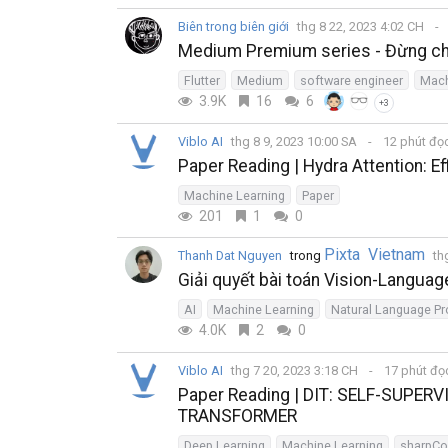
Biên trong biên giới
thg 8 22, 2023 4:02 CH
Medium Premium series - Đừng chỉ 
Flutter
Medium
software engineer
Mach
3.9K
16
6
+3
Viblo AI
thg 8 9, 2023 10:00 SA
12 phút đọ
Paper Reading | Hydra Attention: E
Machine Learning
Paper
201
1
0
Pixta Vietnam
Thanh Dat Nguyen
trong
th
Giải quyết bài toán Vision-Languag
AI
Machine Learning
Natural Language P
4.0K
2
0
Viblo AI
thg 7 20, 2023 3:18 CH
17 phút đ
Paper Reading | DIT: SELF-SUPE
TRANSFORMER
Deep Learning
Machine Learning
sharpCo