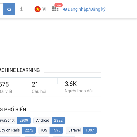
new
VI
Đăng nhập/Đăng ký
CHINE LEARNING
3.6K
575
21
Người theo dõi
Bài viết
Câu hỏi
G PHỔ BIẾN
avaScript
2939
Android
2322
uby on Rails
2272
iOS
1590
Laravel
1397