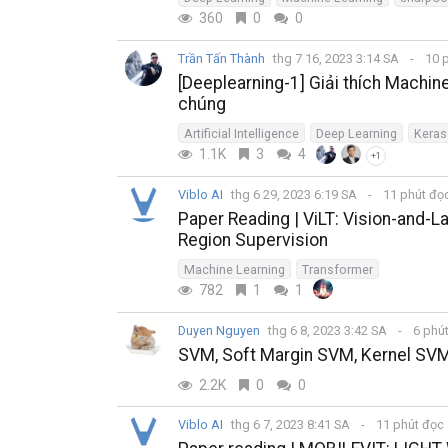
360
0
0
Trần Tấn Thành
thg 7 16, 2023 3:14 SA
10 
[Deeplearning-1] Giải thích Machi
chúng
Artificial Intelligence
Deep Learning
Keras
1.1K
3
4
+1
Viblo AI
thg 6 29, 2023 6:19 SA
11 phút đọ
Paper Reading | ViLT: Vision-and-
Region Supervision
Machine Learning
Transformer
782
1
1
Duyen Nguyen
thg 6 8, 2023 3:42 SA
6 phú
SVM, Soft Margin SVM, Kernel SVM
2.2K
0
0
Viblo AI
thg 6 7, 2023 8:41 SA
11 phút đọc