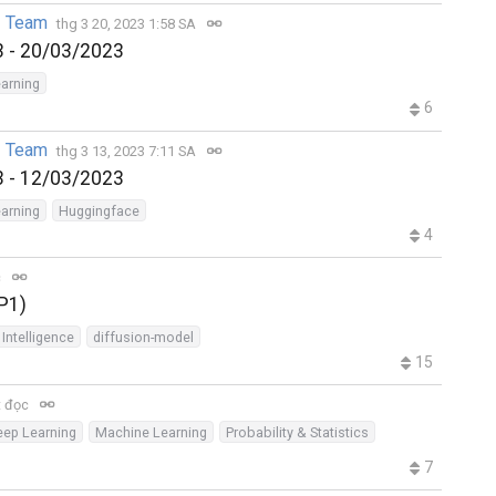
h Team
thg 3 20, 2023 1:58 SA
23 - 20/03/2023
arning
6
h Team
thg 3 13, 2023 7:11 SA
23 - 12/03/2023
arning
Huggingface
4
c
(P1)
l Intelligence
diffusion-model
15
t đọc
eep Learning
Machine Learning
Probability & Statistics
7