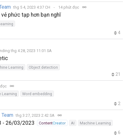
 Team
thg 5 4, 2023 4:37 CH
14 phút đọc
 vẻ phức tạp hơn bạn nghĩ
earning
4
nding thg 4 28, 2023 11:01 SA
etic
hine Learning
Object detection
21
 đọc
 Learning
Word embedding
2
h Team
thg 3 27, 2023 2:42 SA
23 - 26/03/2023
ContentCreator
AI
Machine Learning
6