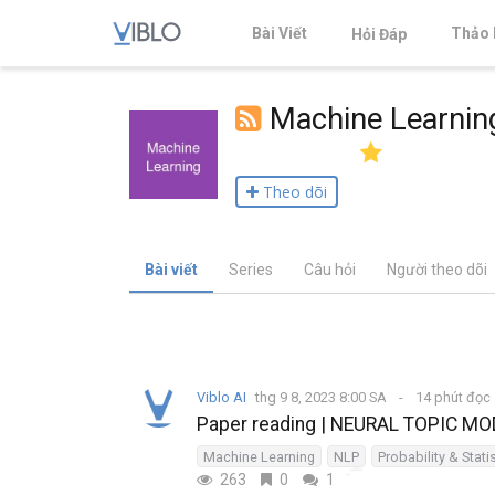
Bài Viết
Thảo 
Hỏi Đáp
Machine Learnin
Theo dõi
Bài viết
Series
Câu hỏi
Người theo dõi
Viblo AI
thg 9 8, 2023 8:00 SA
14 phút đọc
Paper reading | NEURAL TOPIC M
Machine Learning
NLP
Probability & Stati
263
0
1