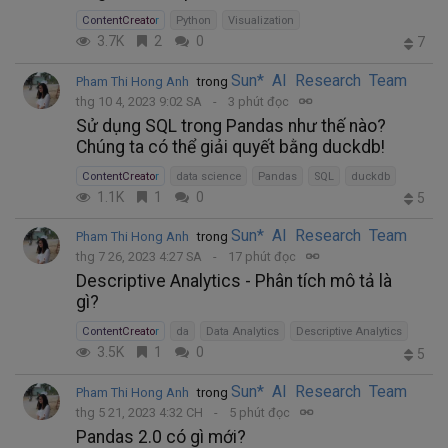
ContentCreator
Python
Visualization
3.7K
2
0
7
Sun* AI Research Team
Pham Thi Hong Anh
trong
thg 10 4, 2023 9:02 SA
3 phút đọc
Sử dụng SQL trong Pandas như thế nào?
Chúng ta có thể giải quyết bằng duckdb!
ContentCreator
data science
Pandas
SQL
duckdb
1.1K
1
0
5
Sun* AI Research Team
Pham Thi Hong Anh
trong
thg 7 26, 2023 4:27 SA
17 phút đọc
Descriptive Analytics - Phân tích mô tả là
gì?
ContentCreator
da
Data Analytics
Descriptive Analytics
3.5K
1
0
5
Sun* AI Research Team
Pham Thi Hong Anh
trong
thg 5 21, 2023 4:32 CH
5 phút đọc
Pandas 2.0 có gì mới?