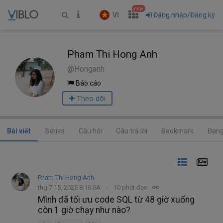
new
VI
Đăng nhập/Đăng ký
Pham Thi Hong Anh
@Honganh
Báo cáo
Theo dõi
Bài viết
Series
Câu hỏi
Câu trả lời
Bookmark
Đang
Pham Thi Hong Anh
thg 7 15, 2025 8:16 SA
10 phút đọc
Mình đã tối ưu code SQL từ 48 giờ xuống
còn 1 giờ chạy như nào?