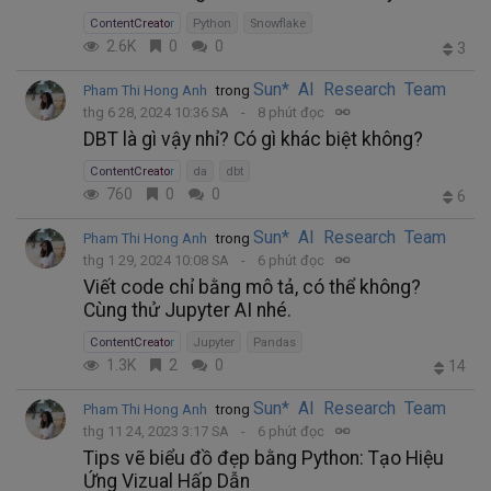
ContentCreator
Python
Snowflake
2.6K
0
0
3
Sun* AI Research Team
Pham Thi Hong Anh
trong
thg 6 28, 2024 10:36 SA
8 phút đọc
DBT là gì vậy nhỉ? Có gì khác biệt không?
ContentCreator
da
dbt
760
0
0
6
Sun* AI Research Team
Pham Thi Hong Anh
trong
thg 1 29, 2024 10:08 SA
6 phút đọc
Viết code chỉ bằng mô tả, có thể không?
Cùng thử Jupyter AI nhé.
ContentCreator
Jupyter
Pandas
1.3K
2
0
14
Sun* AI Research Team
Pham Thi Hong Anh
trong
thg 11 24, 2023 3:17 SA
6 phút đọc
Tips vẽ biểu đồ đẹp bằng Python: Tạo Hiệu
Ứng Vizual Hấp Dẫn