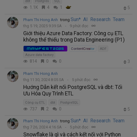
dbt
Postgres
SQL
1.1K
4
1
5
Sun* AI Research Team
Pham Thi Hong Anh
trong
thg 5 19, 2025 9:39 SA
9 phút đọc
Giới thiệu Azure Data Factory: Công cụ ETL
không thể thiếu trong Data Engineering (P1)
MAYFEST2025
ContentCreator
ADF
Azure data factory
814
0
0
3
Pham Thi Hong Anh
thg 11 30, 2024 8:05 SA
5 phút đọc
Hướng Dẫn kết nối PostgreSQL và dbt: Tối
Ưu Hóa Quy Trình ETL
Công cụ ETL
dbt
PostgreSQL
737
2
0
5
Sun* AI Research Team
Pham Thi Hong Anh
trong
thg 7 26, 2024 4:16 SA
5 phút đọc
Snowflake là gì và cách kết nối với Python