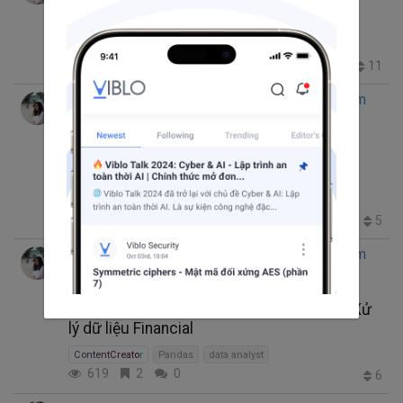
Học Data Analysis bắt đầu từ con số 0
ContentCreator
Data Analytics
752
2
0
11
Sun* AI Research Team
Pham Thi Hong Anh
trong
thg 3 6, 2023 8:39 SA
Pandas dành cho Data Analysis: Xử lý dữ
liệu bán hàng
ContentCreator
Data Analytics
Pandas
467
0
0
5
Sun* AI Research Team
Pham Thi Hong Anh
trong
thg 1 16, 2023 4:51 SA
Khóa học: Pandas cho phân tích dữ liệu - Xử
lý dữ liệu Financial
ContentCreator
Pandas
data analyst
619
2
0
6