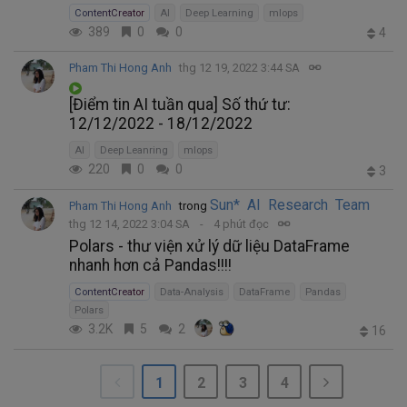
ContentCreator
AI
Deep Learning
mlops
389
0
0
4
Pham Thi Hong Anh
thg 12 19, 2022 3:44 SA
[Điểm tin AI tuần qua] Số thứ tư:
12/12/2022 - 18/12/2022
AI
Deep Leanring
mlops
220
0
0
3
Sun* AI Research Team
Pham Thi Hong Anh
trong
thg 12 14, 2022 3:04 SA
4 phút đọc
Polars - thư viện xử lý dữ liệu DataFrame
nhanh hơn cả Pandas!!!!
ContentCreator
Data-Analysis
DataFrame
Pandas
Polars
3.2K
5
2
16
1
2
3
4