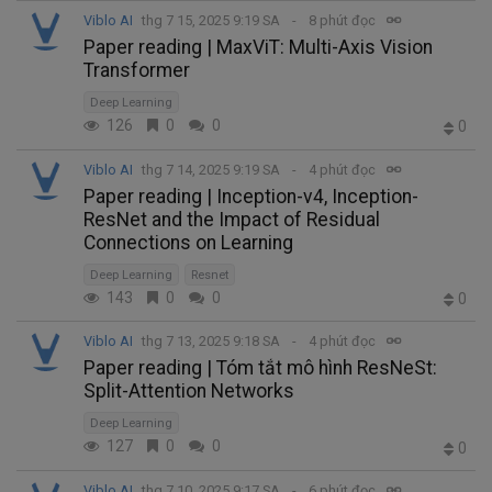
Viblo AI
thg 7 15, 2025 9:19 SA
8 phút đọc
Paper reading | MaxViT: Multi-Axis Vision
Transformer
Deep Learning
126
0
0
0
Viblo AI
thg 7 14, 2025 9:19 SA
4 phút đọc
Paper reading | Inception-v4, Inception-
ResNet and the Impact of Residual
Connections on Learning
Deep Learning
Resnet
143
0
0
0
Viblo AI
thg 7 13, 2025 9:18 SA
4 phút đọc
Paper reading | Tóm tắt mô hình ResNeSt:
Split-Attention Networks
Deep Learning
127
0
0
0
Viblo AI
thg 7 10, 2025 9:17 SA
6 phút đọc