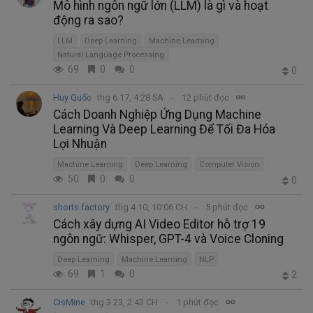
Mô hình ngôn ngữ lớn (LLM) là gì và hoạt
động ra sao?
LLM
Deep Learning
Machine Learning
Natural Language Processing
69
0
0
0
Huy Quốc
thg 6 17, 4:28 SA
12 phút đọc
Cách Doanh Nghiệp Ứng Dụng Machine
Learning Và Deep Learning Để Tối Đa Hóa
Lợi Nhuận
Machine Learning
Deep Learning
Computer Vision
50
0
0
0
shorts factory
thg 4 10, 10:06 CH
5 phút đọc
Cách xây dựng AI Video Editor hỗ trợ 19
ngôn ngữ: Whisper, GPT-4 và Voice Cloning
Deep Learning
Machine Learning
NLP
69
1
0
2
CisMine
thg 3 23, 2:43 CH
1 phút đọc