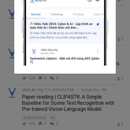
Viblo AI
thg 7 18, 2025 9:21 SA
14 phút đọc
Paper reading | EfficientNetV2: Smaller
Models and Faster Training
Deep Learning
271
0
0
1
Viblo AI
thg 7 17, 2025 9:20 SA
16 phút đọc
Paper reading | CoAtNet: Marrying
Convolution and Attention for All Data Sizes
Deep Learning
128
0
0
0
Viblo AI
thg 7 16, 2025 9:20 SA
8 phút đọc
Paper reading | CLIP4STR: A Simple
Baseline for Scene Text Recognition with
Pre-trained Vision-Language Model
Deep Learning
ocr
143
0
0
0