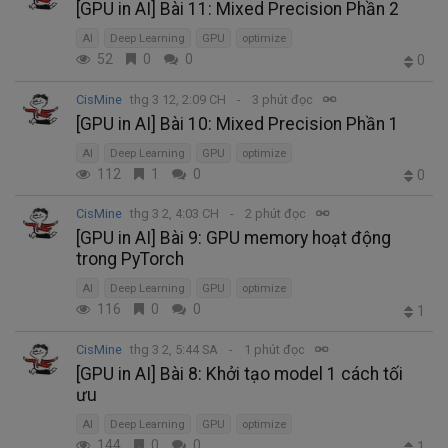
[GPU in AI] Bài 11: Mixed Precision Phần 2
AI
Deep Learning
GPU
optimize
52
0
0
0
CisMine
thg 3 12, 2:09 CH
3 phút đọc
[GPU in AI] Bài 10: Mixed Precision Phần 1
AI
Deep Learning
GPU
optimize
112
1
0
0
CisMine
thg 3 2, 4:03 CH
2 phút đọc
[GPU in AI] Bài 9: GPU memory hoạt động
trong PyTorch
AI
Deep Learning
GPU
optimize
116
0
0
1
CisMine
thg 3 2, 5:44 SA
1 phút đọc
[GPU in AI] Bài 8: Khởi tạo model 1 cách tối
ưu
AI
Deep Learning
GPU
optimize
144
0
0
1