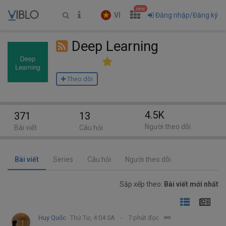
new
VI
Đăng nhập/Đăng ký
Deep Learning
Theo dõi
4.5K
371
13
Người theo dõi
Bài viết
Câu hỏi
Bài viết
Series
Câu hỏi
Người theo dõi
Sắp xếp theo:
Bài viết mới nhất
Huy Quốc
Thứ Tư, 4:04 SA
7 phút đọc