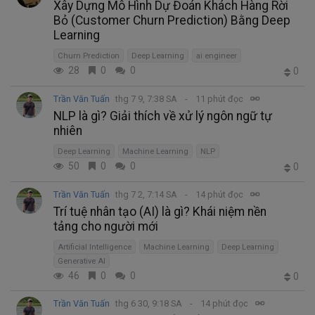
Xây Dựng Mô Hình Dự Đoán Khách Hàng Rời
Bỏ (Customer Churn Prediction) Bằng Deep
Learning
Churn Prediction
Deep Learning
ai engineer
28
0
0
0
Trần Văn Tuấn
thg 7 9, 7:38 SA
11 phút đọc
NLP là gì? Giải thích về xử lý ngôn ngữ tự
nhiên
Deep Learning
Machine Learning
NLP
50
0
0
0
Trần Văn Tuấn
thg 7 2, 7:14 SA
14 phút đọc
Trí tuệ nhân tạo (AI) là gì? Khái niệm nền
tảng cho người mới
Artificial Intelligence
Machine Learning
Deep Learning
Generative AI
46
0
0
0
Trần Văn Tuấn
thg 6 30, 9:18 SA
14 phút đọc