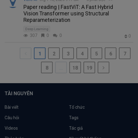
Paper reading | FastViT: A Fast Hybrid
Vision Transformer using Structural
Reparameterization
Deep Learning
307
0
0
0
1
2
3
4
5
6
7
8
...
18
19
TÀI NGUYÊN
Bài viết
Tổ chức
Câu hỏi
Tags
Videos
Tác giả