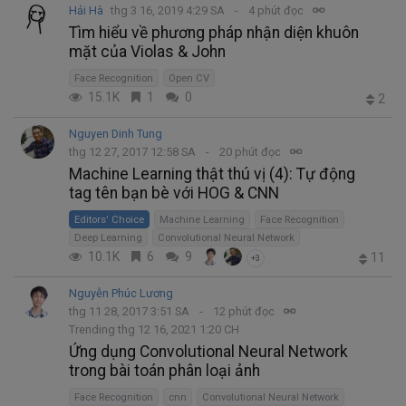
Hải Hà
thg 3 16, 2019 4:29 SA
4 phút đọc
Tìm hiểu về phương pháp nhận diện khuôn
mặt của Violas & John
Face Recognition
Open CV
15.1K
1
0
2
Nguyen Dinh Tung
thg 12 27, 2017 12:58 SA
20 phút đọc
Machine Learning thật thú vị (4): Tự động
tag tên bạn bè với HOG & CNN
Editors' Choice
Machine Learning
Face Recognition
Deep Learning
Convolutional Neural Network
10.1K
6
9
11
+3
Nguyễn Phúc Lương
thg 11 28, 2017 3:51 SA
12 phút đọc
Trending thg 12 16, 2021 1:20 CH
Ứng dụng Convolutional Neural Network
trong bài toán phân loại ảnh
Face Recognition
cnn
Convolutional Neural Network