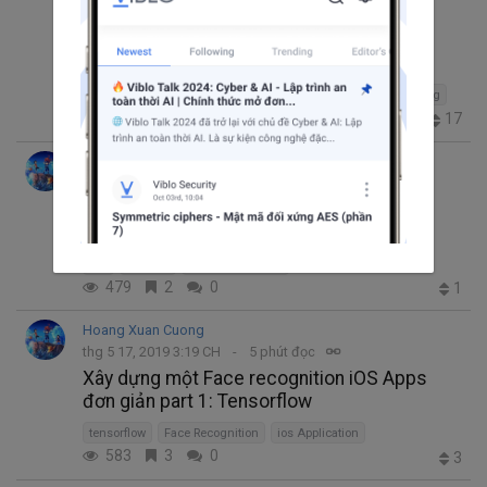
Xây dựng ứng dụng realtime tự động nhận
diện khuôn mặt
Machine Learning
Face Recognition
Unsupervised Learning
Deep Leanring
Image Processing
6.0K
6
10
17
+6
Hoang Xuan Cuong
thg 6 16, 2019 5:26 CH
2 phút đọc
Xây dựng một Face recognition iOS Apps
đơn giản part 2: Coding
iOS
Facenet
Face Recognition
479
2
0
1
Hoang Xuan Cuong
thg 5 17, 2019 3:19 CH
5 phút đọc
Xây dựng một Face recognition iOS Apps
đơn giản part 1: Tensorflow
tensorflow
Face Recognition
ios Application
583
3
0
3