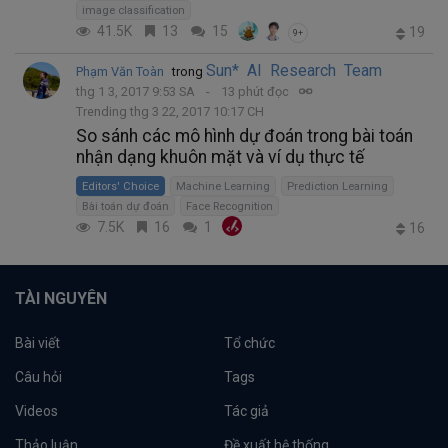
image classification
41.5K
13
15
19
9+
Sun* AI Research Team
Phạm Văn Toàn
trong
thg 1 3, 2017 9:53 SA
13 phút đọc
Trending thg 3 22, 2017 10:17 CH
So sánh các mô hình dự đoán trong bài toán
nhận dạng khuôn mặt và ví dụ thực tế
Editors' Choice
Machine Learning
Prediction Learning
Bài toán dự đoán
Face Recognition
7.5K
16
1
16
TÀI NGUYÊN
Bài viết
Tổ chức
Câu hỏi
Tags
Videos
Tác giả
Thảo luận
Đề xuất hệ thống