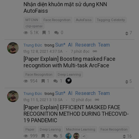
Nhận diện khuôn mặt sử dụng KNN
AutoFaiss
MTCNN
Face Recognition
AutoFaiss
Tagging Celebrity
clip-openai
5.1K
1
0
7
Sun* AI Research Team
Trung Đức
trong
thg 12 8, 2021 4:37 SA
7 phút đọc
[Paper Explain] Boosting masked Face
recognition with Multi-task ArcFace
Face Recognition
Deep Leanring
954
1
1
5
Sun* AI Research Team
Trung Đức
trong
thg 11 5, 2021 3:13 SA
12 phút đọc
[Paper Explain] EFFICIENT MASKED FACE
RECOGNITION METHOD DURING THECOVID-
19 PANDEMIC
Paper
Deep Learing
Machine Learning
Face Recognition
999
2
5
16
+1