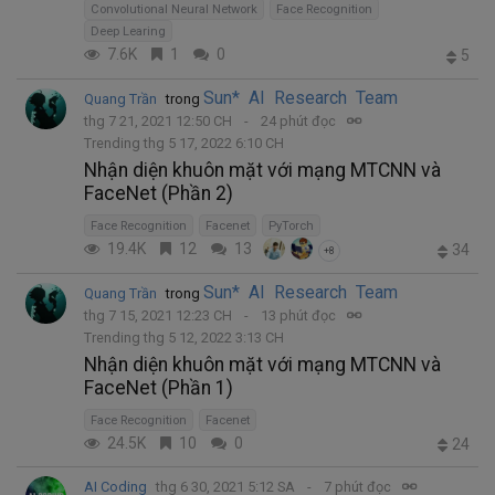
Convolutional Neural Network
Face Recognition
Deep Learing
7.6K
1
0
5
Sun* AI Research Team
Quang Trần
trong
thg 7 21, 2021 12:50 CH
24 phút đọc
Trending thg 5 17, 2022 6:10 CH
Nhận diện khuôn mặt với mạng MTCNN và
FaceNet (Phần 2)
Face Recognition
Facenet
PyTorch
19.4K
12
13
34
+8
Sun* AI Research Team
Quang Trần
trong
thg 7 15, 2021 12:23 CH
13 phút đọc
Trending thg 5 12, 2022 3:13 CH
Nhận diện khuôn mặt với mạng MTCNN và
FaceNet (Phần 1)
Face Recognition
Facenet
24.5K
10
0
24
AI Coding
thg 6 30, 2021 5:12 SA
7 phút đọc