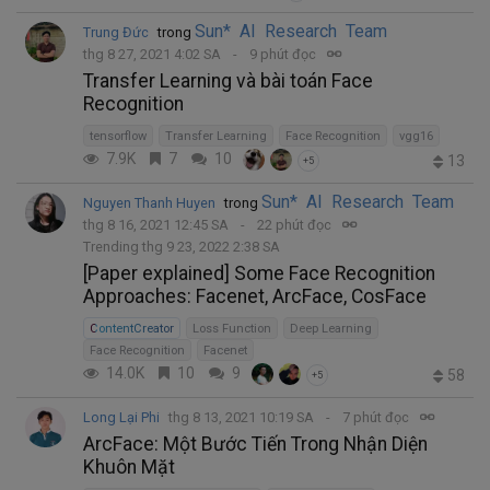
Sun* AI Research Team
Trung Đức
trong
thg 8 27, 2021 4:02 SA
9 phút đọc
Transfer Learning và bài toán Face
Recognition
tensorflow
Transfer Learning
Face Recognition
vgg16
7.9K
7
10
13
+5
Sun* AI Research Team
Nguyen Thanh Huyen
trong
thg 8 16, 2021 12:45 SA
22 phút đọc
Trending thg 9 23, 2022 2:38 SA
[Paper explained] Some Face Recognition
Approaches: Facenet, ArcFace, CosFace
ContentCreator
Loss Function
Deep Learning
Face Recognition
Facenet
14.0K
10
9
58
+5
Long Lại Phi
thg 8 13, 2021 10:19 SA
7 phút đọc
ArcFace: Một Bước Tiến Trong Nhận Diện
Khuôn Mặt