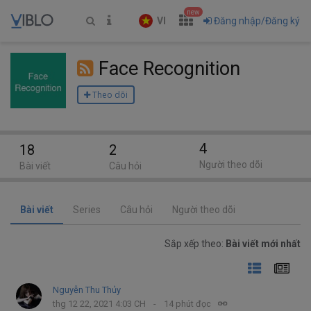
new
VI
Đăng nhập/Đăng ký
Face Recognition
Theo dõi
4
18
2
Người theo dõi
Bài viết
Câu hỏi
Bài viết
Series
Câu hỏi
Người theo dõi
Sắp xếp theo:
Bài viết mới nhất
Nguyễn Thu Thủy
thg 12 22, 2021 4:03 CH
14 phút đọc