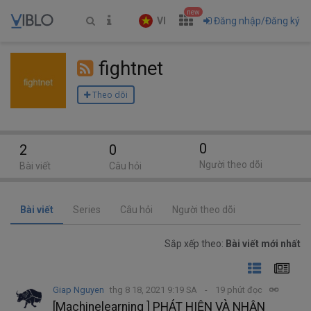
new
VI
Đăng nhập/Đăng ký
fightnet
Theo dõi
0
2
0
Người theo dõi
Bài viết
Câu hỏi
Bài viết
Series
Câu hỏi
Người theo dõi
Sắp xếp theo:
Bài viết mới nhất
Giap Nguyen
thg 8 18, 2021 9:19 SA
19 phút đọc
[Machinelearning ] PHÁT HIỆN VÀ NHẬN