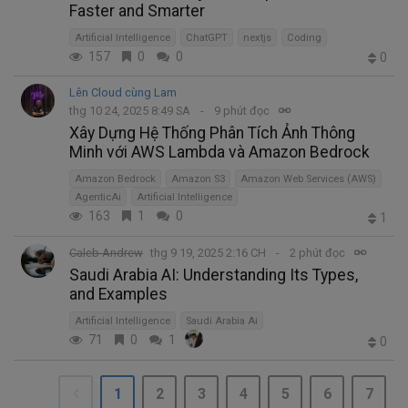
Faster and Smarter
Artificial Intelligence
ChatGPT
nextjs
Coding
157
0
0
0
Lên Cloud cùng Lam
thg 10 24, 2025 8:49 SA
9 phút đọc
Xây Dựng Hệ Thống Phân Tích Ảnh Thông
Minh với AWS Lambda và Amazon Bedrock
Amazon Bedrock
Amazon S3
Amazon Web Services (AWS)
AgenticAi
Artificial Intelligence
163
1
0
1
Caleb Andrew
thg 9 19, 2025 2:16 CH
2 phút đọc
Saudi Arabia AI: Understanding Its Types,
and Examples
Artificial Intelligence
Saudi Arabia Ai
71
0
1
0
1
2
3
4
5
6
7