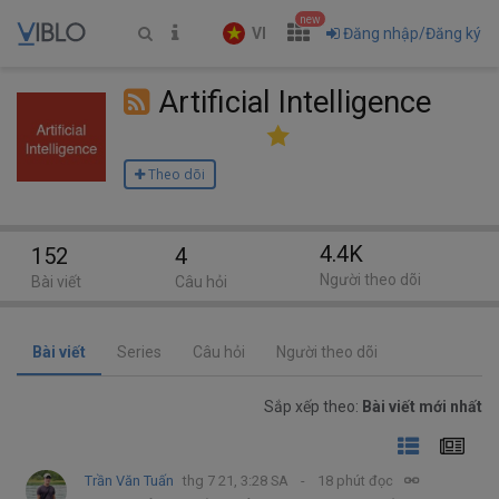
new
VI
Đăng nhập/Đăng ký
Artificial Intelligence
Theo dõi
4.4K
152
4
Người theo dõi
Bài viết
Câu hỏi
Bài viết
Series
Câu hỏi
Người theo dõi
Sắp xếp theo:
Bài viết mới nhất
Trần Văn Tuấn
thg 7 21, 3:28 SA
18 phút đọc