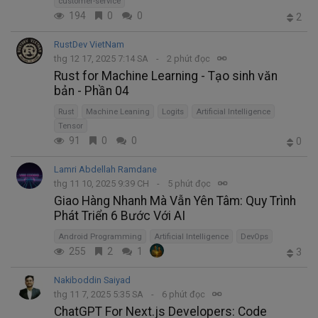
customer-service
194
0
0
2
RustDev VietNam
thg 12 17, 2025 7:14 SA
2 phút đọc
Rust for Machine Learning - Tạo sinh văn
bản - Phần 04
Rust
Machine Leaning
Logits
Artificial Intelligence
Tensor
91
0
0
0
Lamri Abdellah Ramdane
thg 11 10, 2025 9:39 CH
5 phút đọc
Giao Hàng Nhanh Mà Vẫn Yên Tâm: Quy Trình
Phát Triển 6 Bước Với AI
Android Programming
Artificial Intelligence
DevOps
255
2
1
3
Nakiboddin Saiyad
thg 11 7, 2025 5:35 SA
6 phút đọc
ChatGPT For Next.js Developers: Code