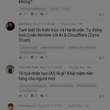
không?
Artificial Intelligence
Career
future
51
0
0
0
paudang
thg 7 7, 1:00 SA
3 phút đọc
Tạm biệt lỗi Kiến trúc và Hardcode: Tự động
hoá Code Review với AI & Cloudflare (Zero-
Trust)
CyberSecurity
javascript (nodejs)
Software Architecture
Artificial Intelligence
57
1
0
0
Trần Văn Tuấn
thg 7 2, 7:14 SA
14 phút đọc
Trí tuệ nhân tạo (AI) là gì? Khái niệm nền
tảng cho người mới
Artificial Intelligence
Machine Learning
Deep Learning
Generative AI
47
0
0
0
Tien Nguyen
thg 6 16, 4:13 SA
4 phút đọc