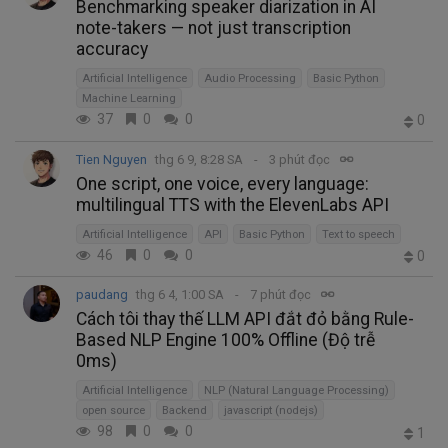
Benchmarking speaker diarization in AI
note-takers — not just transcription
accuracy
Artificial Intelligence
Audio Processing
Basic Python
Machine Learning
37
0
0
0
Tien Nguyen
thg 6 9, 8:28 SA
3 phút đọc
One script, one voice, every language:
multilingual TTS with the ElevenLabs API
Artificial Intelligence
API
Basic Python
Text to speech
46
0
0
0
paudang
thg 6 4, 1:00 SA
7 phút đọc
Cách tôi thay thế LLM API đắt đỏ bằng Rule-
Based NLP Engine 100% Offline (Độ trễ
0ms)
Artificial Intelligence
NLP (Natural Language Processing)
open source
Backend
javascript (nodejs)
98
0
0
1