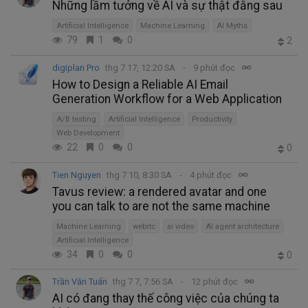
Những lầm tưởng về AI và sự thật đằng sau
Artificial Intelligence
Machine Learning
AI Myths
79
1
0
2
digiplan Pro
thg 7 17, 12:20 SA
9 phút đọc
How to Design a Reliable AI Email
Generation Workflow for a Web Application
A/B testing
Artificial Intelligence
Productivity
Web Development
22
0
0
0
Tien Nguyen
thg 7 10, 8:30 SA
4 phút đọc
Tavus review: a rendered avatar and one
you can talk to are not the same machine
Machine Learning
webrtc
ai video
AI agent architecture
Artificial Intelligence
34
0
0
0
Trần Văn Tuấn
thg 7 7, 7:56 SA
12 phút đọc
AI có đang thay thế công việc của chúng ta