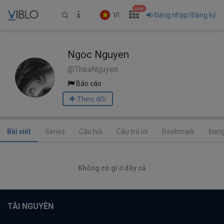
new
VI
Đăng nhập/Đăng ký
Ngoc Nguyen
@TheaNguyen
Báo cáo
Theo dõi
Bài viết
Series
Câu hỏi
Câu trả lời
Bookmark
Đang
Không có gì ở đây cả
TÀI NGUYÊN