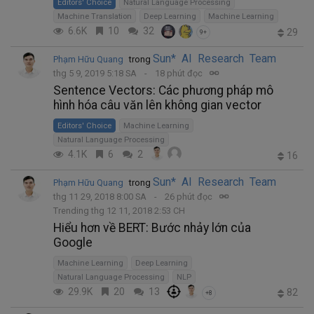
Editors' Choice
Natural Language Processing
Machine Translation
Deep Learning
Machine Learning
6.6K
10
32
29
9+
Sun* AI Research Team
Phạm Hữu Quang
trong
thg 5 9, 2019 5:18 SA
18 phút đọc
Sentence Vectors: Các phương pháp mô
hình hóa câu văn lên không gian vector
Editors' Choice
Machine Learning
Natural Language Processing
4.1K
6
2
16
Sun* AI Research Team
Phạm Hữu Quang
trong
thg 11 29, 2018 8:00 SA
26 phút đọc
Trending thg 12 11, 2018 2:53 CH
Hiểu hơn về BERT: Bước nhảy lớn của
Google
Machine Learning
Deep Learning
Natural Language Processing
NLP
29.9K
20
13
82
+8