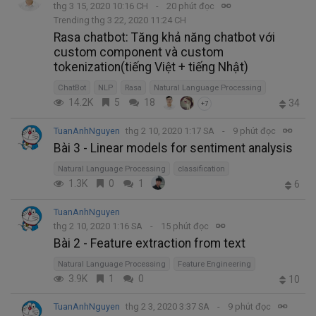
thg 3 15, 2020 10:16 CH
20 phút đọc
Trending thg 3 22, 2020 11:24 CH
Rasa chatbot: Tăng khả năng chatbot với
custom component và custom
tokenization(tiếng Việt + tiếng Nhật)
ChatBot
NLP
Rasa
Natural Language Processing
14.2K
5
18
34
+7
TuanAnhNguyen
thg 2 10, 2020 1:17 SA
9 phút đọc
Bài 3 - Linear models for sentiment analysis
Natural Language Processing
classification
1.3K
0
1
6
TuanAnhNguyen
thg 2 10, 2020 1:16 SA
15 phút đọc
Bài 2 - Feature extraction from text
Natural Language Processing
Feature Engineering
3.9K
1
0
10
TuanAnhNguyen
thg 2 3, 2020 3:37 SA
9 phút đọc