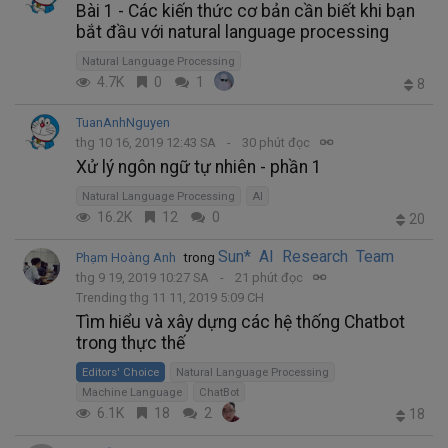
Bài 1 - Các kiến thức cơ bản cần biết khi bạn
bắt đầu với natural language processing
Natural Language Processing
4.7K
0
1
8
TuanAnhNguyen
thg 10 16, 2019 12:43 SA
30 phút đọc
Xử lý ngôn ngữ tự nhiên - phần 1
Natural Language Processing
AI
16.2K
12
0
20
Sun* AI Research Team
Phạm Hoàng Anh
trong
thg 9 19, 2019 10:27 SA
21 phút đọc
Trending thg 11 11, 2019 5:09 CH
Tìm hiểu và xây dựng các hệ thống Chatbot
trong thực thế
Editors' Choice
Natural Language Processing
Machine Language
ChatBot
6.1K
18
2
18