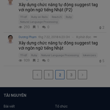
Xây dựng chức năng tự động suggest tag
với ngôn ngữ tiếng Nhật (P2)
Tf-Idf
Ruby on Rails
ReactJS
Ruby
Natural Language Processing
293
1
0
2
Dương Phạm
thg 7 22, 2018 6:23 CH
8 phút đọc
Xây dựng chức năng tự động suggest tag
với ngôn ngữ tiếng Nhật
Tf-Idf
Ruby
Natural Language Processing
tokenizers
939
2
0
5
1
2
3
TÀI NGUYÊN
Bài viết
Tổ chức