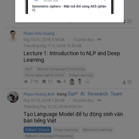
NLP
Natural Language Processing
Xử lý ngôn ngữ tự nhiên
Deep Learning
3.4K
7
2
25
Phạm Hữu Quang
thg 10 31, 2018 5:59 SA
10 phút đọc
Trending thg 11 6, 2018 10:55 SA
Lecture 1: Introduction to NLP and Deep
Learning
NLP
Natural Language Processing
Xử lý ngôn ngữ tự nhiên
Deep Learning
7.1K
11
4
30
+2
Sun* AI Research Team
Phạm Hoàng Anh
trong
thg 10 15, 2018 1:28 SA
20 phút đọc
Trending thg 12 22, 2018 9:04 CH
Tạo Language Model để tự động sinh văn
bản tiếng Việt
Editors' Choice
Deep Learning
Machine Learning
Natural Language Processing