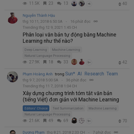
11.5K
23
13
40
+6
Nguyễn Thành Hậu
thg 10 11, 2018 6:50 SA
16 phút đọc
Trending thg 12 9, 2021 1:45 CH
Phân loại văn bản tự động bằng Machine
Learning như thế nào?
Deep Learning
Machine Learning
Natural Language Processing
27.9K
18
33
42
9+
Sun* AI Research Team
Phạm Hoàng Anh
trong
thg 9 7, 2018 5:00 SA
36 phút đọc
Trending thg 11 7, 2018 1:04 CH
Xây dựng chương trình tóm tắt văn bản
(tiếng Việt) đơn giản với Machine Learning
Editors' Choice
Text Summarization
Machine Learning
Natural Language Processing
21.6K
49
69
70
9+
Dương Phạm
thg 8 21, 2018 2:33 CH
7 phút đọc