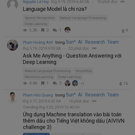
Nguyễn Lê Huy
thg 9 19, 2019 6:40 SA
10 phút đọc
Language Model là chi rứa?
Speech Recognition
Natural Language Processing
Deep Learning
5.3K
0
1
9
Sun* AI Research Team
Phạm Hoàng Anh
trong
thg 5 19, 2019 9:55 SA
22 phút đọc
Ask Me Anything - Question Answering với
Deep Learning
Natural Language Processing
tensorflow
Machine Learning
Deep Learning
4.4K
1
3
16
+1
Sun* AI Research Team
Phạm Hữu Quang
trong
thg 5 17, 2019 6:32 SA
16 phút đọc
Trending thg 5 20, 2019 12:40 CH
Ứng dụng Machine translation vào bài toán
thêm dấu cho Tiếng Việt không dấu (AIVIVN
challenge 3)