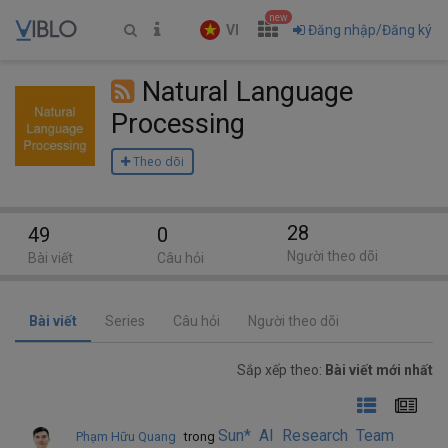
new
VI
Đăng nhập/Đăng ký
Natural Language
Processing
Theo dõi
28
49
0
Người theo dõi
Bài viết
Câu hỏi
Bài viết
Series
Câu hỏi
Người theo dõi
Sắp xếp theo:
Bài viết mới nhất
Sun* AI Research Team
Phạm Hữu Quang
trong