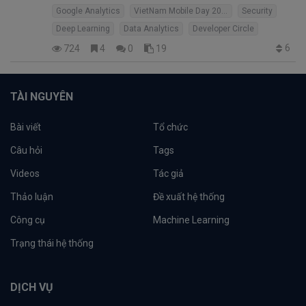
Google Analytics
VietNam Mobile Day 2018
Security
Deep Learning
Data Analytics
Developer Circle
6
724
4
0
19
TÀI NGUYÊN
Bài viết
Tổ chức
Câu hỏi
Tags
Videos
Tác giả
Thảo luận
Đề xuất hệ thống
Công cụ
Machine Learning
Trạng thái hệ thống
DỊCH VỤ