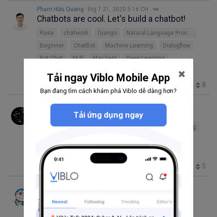
Phạm Hữu Quang
thg 7 21, 2020 5:16 CH
Chatbots are cool. Let's build a chatbot!
Rasa
chatwork
Django
Natural Language Processing
Beginner
ChatBot
Machine Learning
Dialogflow
Bot Chat
NLP
May Fest
Deep Learning
Messenger
design chatbot
Tải ngay Viblo Mobile App
8
1562
11
1
12
Bạn đang tìm cách khám phá Viblo dễ dàng hơn?
Ngoc N Tran
thg 7 15, 2020 2:09 SA
SOTA trong vòng 5 phút?
Tải ứng dụng ngay
Object detection
Computer Vision
Machine Learning
instance segment
Natural Language Processing
Deep Learning
5
1653
0
0
3
TuanAnhNguyen
thg 2 3, 2020 9:11 SA
Tự học Natural Language Processing
Natural Language Processing
classification