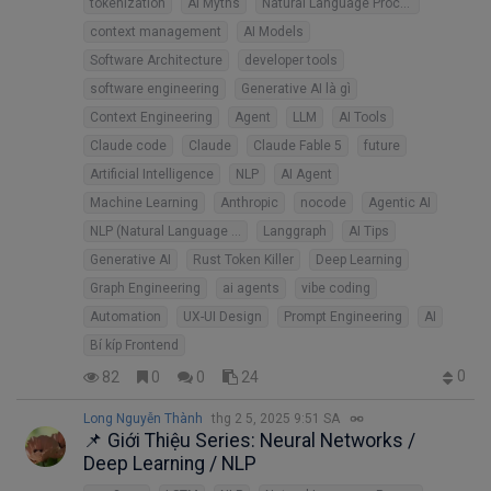
tokenization
AI Myths
Natural Language Processing
context management
AI Models
Software Architecture
developer tools
software engineering
Generative AI là gì
Context Engineering
Agent
LLM
AI Tools
Claude code
Claude
Claude Fable 5
future
Artificial Intelligence
NLP
AI Agent
Machine Learning
Anthropic
nocode
Agentic AI
NLP (Natural Language Processing)
Langgraph
AI Tips
Generative AI
Rust Token Killer
Deep Learning
Graph Engineering
ai agents
vibe coding
Automation
UX-UI Design
Prompt Engineering
AI
Bí kíp Frontend
0
82
0
0
24
Long Nguyễn Thành
thg 2 5, 2025 9:51 SA
📌 Giới Thiệu Series: Neural Networks /
Deep Learning / NLP