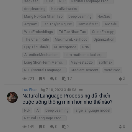
seq2seq
LSTM
NLP
Natural Language Processing
deeplearning
NeuralNetworks
Mạng Nơ-Ron Nhân Tạo
Deep Learning
HọcSâu
Argmax
Lan Truyền Ngược
HàmMấtMát
Học Sâu
WordEmbeddings
Tri Tue Nhan Tao
CrossEntropy
The Chain Rule
MaximumLikelihood
Optimization
Quy Tắc Chuỗi
KLDivergence
RNN
AttentionMechanism
lstm mathematical explanation
Long Short-Term Memory-Networks
MayFest2025
softmax
NLP (Natural Language Processing)
GradientDescent
word2vec
2
221
9
0
12
Lưu Phan
thg 7 18, 2023 3:40 SA
Natural Language Processing đã khiến
cuộc sống thông minh hơn như thế nào?
NLP
AI
Deep Learning
large language model
Natural Language Processing
0
149
0
0
2