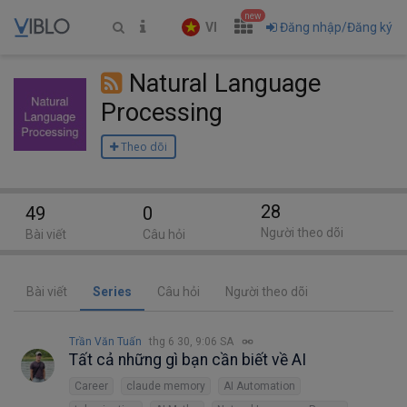
new
VI
Đăng nhập/Đăng ký
Natural Language
Processing
Theo dõi
28
49
0
Người theo dõi
Bài viết
Câu hỏi
Bài viết
Series
Câu hỏi
Người theo dõi
Trần Văn Tuấn
thg 6 30, 9:06 SA
Tất cả những gì bạn cần biết về AI
Career
claude memory
AI Automation