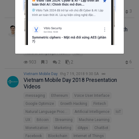
Feature Engineering
3
544
3
2
3
Phạm Hữu Quang
thg 10 30, 2018 4:54 SA
CS224n: Natural Language Processing with
Deep Learning
Xử lý ngôn ngữ tự nhiên
Deep Learning
Natural Language Processing
NLP
6
903
3
2
2
Vietnam Mobile Day
thg 7 19, 2018 9:30 SA
Vietnam Mobile Day 2018 Presentation
Videos
messaging
Ethereum
Voice User Interface
Google Optimize
Growth Hacking
Fintech
Natural Language Processing
Artificial Intelligence
IoT
UX
Bitcoin
Streaming
Machine Learning
Monetization
Marketing
dApps
ChatBot
Facebook
Blockchain
Internet of Things