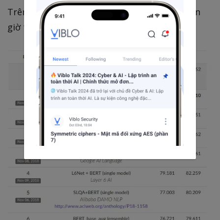
Trên SQUAD v2.0, Top 6 kết quả tốt nhất hiện
giờ toàn bộ là của BERT.