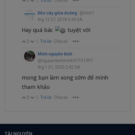
0
|
Trả lời
Chia sẻ
Đẽo cày giữa đường
@Vinh1
thg 12 27, 2018 4:34 SA
Hay quá bác
tuyệt vời
0
|
Trả lời
Chia sẻ
Minh nguyễn bình
@nguyenbinhminh07101997
thg 1 21, 2020 2:42 SA
mong bạn làm xong sớm để mình
tham khảo
0
|
Trả lời
Chia sẻ
TÀI NGUYÊN