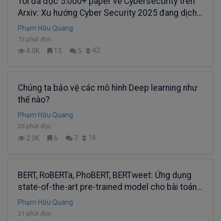
Tôi đã đọc 5.000+ paper về Cybersecurity trên
Arxiv: Xu hướng Cyber Security 2025 đang dịch
chuyển về đâu?
Phạm Hữu Quang
73 phút đọc
42
4.0K
13
5
Chúng ta bảo vệ các mô hình Deep learning như
thế nào?
Phạm Hữu Quang
26 phút đọc
16
2.0K
6
7
BERT, RoBERTa, PhoBERT, BERTweet: Ứng dụng
state-of-the-art pre-trained model cho bài toán
phân loại văn bản
Phạm Hữu Quang
21 phút đọc