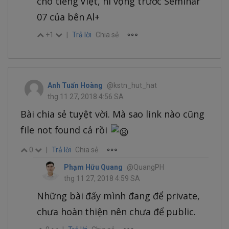
cho tiếng Việt, hi vọng trước Seminar
07 của bên Al+
+1
|
Trả lời
Chia sẻ
Anh Tuấn Hoàng
@kstn_hut_hat
thg 11 27, 2018 4:56 SA
Bài chia sẻ tuyệt vời. Mà sao link nào cũng
file not found cả rồi
0
|
Trả lời
Chia sẻ
Phạm Hữu Quang
@QuangPH
thg 11 27, 2018 4:59 SA
Những bài đấy mình đang để private,
chưa hoàn thiện nên chưa để public.