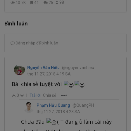
98
40.7K
41
25
Bình luận
Đăng nhập để bình luận
Nguyễn Văn Hiếu
@nguyenvanhieu
thg 11 27, 2018 4:19 SA
Bài chia sẻ tuyệt vời
0
|
Trả lời
Chia sẻ
Phạm Hữu Quang
@QuangPH
thg 11 27, 2018 4:23 SA
Chưa đâu
( T đang ủ làm cái này