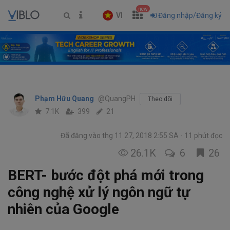
new
VI
Đăng nhập/Đăng ký
Phạm Hữu Quang
@QuangPH
Theo dõi
7.1K
399
21
Đã đăng vào thg 11 27, 2018 2:55 SA
11 phút đọc
26.1K
6
26
BERT- bước đột phá mới trong
công nghệ xử lý ngôn ngữ tự
nhiên của Google