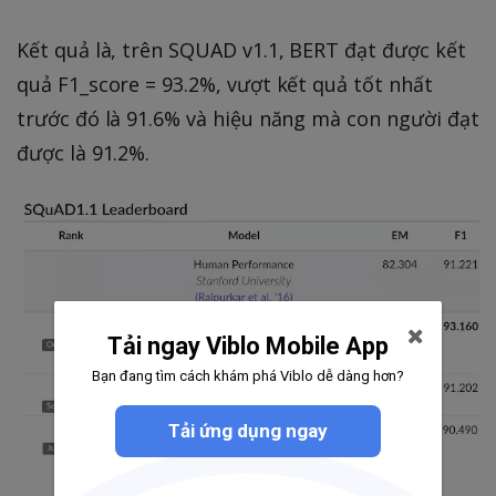
Kết quả là, trên SQUAD v1.1, BERT đạt được kết
quả F1_score = 93.2%, vượt kết quả tốt nhất
trước đó là 91.6% và hiệu năng mà con người đạt
được là 91.2%.
Tải ngay Viblo Mobile App
Bạn đang tìm cách khám phá Viblo dễ dàng hơn?
Tải ứng dụng ngay