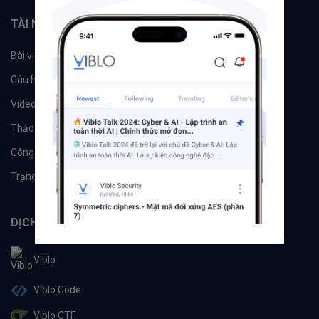
TÀI NGUYÊN
Bài viết
Tổ chức
Câu hỏi
Tags
Videos
Tác giả
Thảo luận
Đề xuất hệ thống
Công cụ
Machine Learning
Trạng thái hệ thống
DỊCH VỤ
Viblo
Viblo Code
Viblo CTF