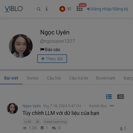
new
VI
Đăng nhập/Đăng ký
Ngọc Uyên
@ngocuyen1207
Báo cáo
Theo dõi
Bài viết
Series
Câu hỏi
Câu trả lời
Bookmark
Đang
Ngọc Uyên
thg 7 18, 2024 5:47 CH
9 phút đọc
Tùy chỉnh LLM với dữ liệu của bạn
LLM
AI
Deep Learning
1.0K
1
0
3