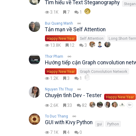
Tìm hiểu về Text Steganography
Stegan
3.1K
7
1
Bui Quang Manh
Tản mạn về Self Attention
Happy New Year
Self Attention
13.8K
12
3
Thor Pham
Hướng tiếp cận Graph convolution netwo
Happy New Year
Graph Convolution Network
1.2K
3
1
Nguyen Thi Thuy
Chuyện tình Dev - Tester
Happy New Year
2.6K
33
82
9+
To Duc Thang
GUI with Kivy Python
gui
Python
7.1K
4
0