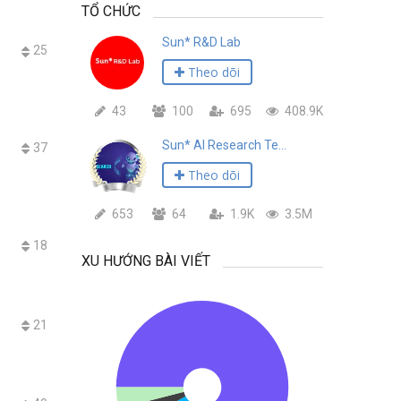
TỔ CHỨC
Sun* R&D Lab
25
Theo dõi
43
100
695
408.9K
Sun* AI Research Team
37
Theo dõi
653
64
1.9K
3.5M
18
XU HƯỚNG BÀI VIẾT
21