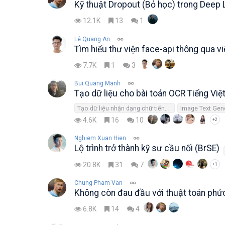
Kỹ thuật Dropout (Bỏ học) trong Deep 
12.1K
13
1
Lê Quang An
Tìm hiểu thư viện face-api thông qua v
7.7K
1
3
Bui Quang Manh
Tạo dữ liệu cho bài toán OCR Tiếng Việ
Tạo dữ liệu nhận dạng chữ tiếng Việt
Image Text Gen
4.6K
16
10
+2
Nghiem Xuan Hien
Lộ trình trở thành kỹ sư cầu nối (BrSE)
20.8K
31
7
+1
Chung Pham Van
Không còn đau đầu với thuật toán phức
6.8K
14
4