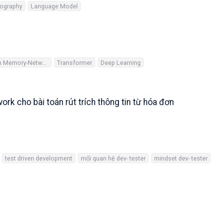
ography
Language Model
Long Short-Term Memory-Networks
Transformer
Deep Learning
rk cho bài toán rút trích thông tin từ hóa đơn
test driven development
mối quan hệ dev- tester
mindset dev- tester