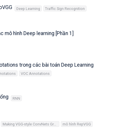
RepVGG
Deep Learning
Traffic Sign Recognition
c mô hình Deep learning [Phần 1]
otations trong các bài toán Deep Learning
notations
VOC Annotations
cổng
RNN
Making VGG-style ConvNets Great Again
mô hình RepVGG