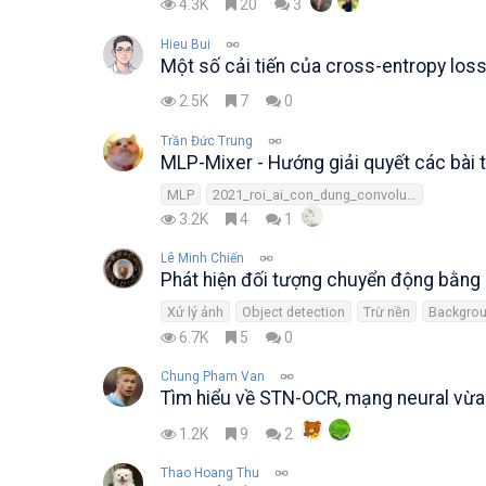
4.3K
20
3
Hieu Bui
Một số cải tiến của cross-entropy los
2.5K
7
0
Trần Đức Trung
MLP-Mixer - Hướng giải quyết các bài
MLP
2021_roi_ai_con_dung_convolution
3.2K
4
1
Lê Minh Chiến
Phát hiện đối tượng chuyển động bằng g
Xử lý ảnh
Object detection
Trừ nền
Backgrou
6.7K
5
0
Chung Pham Van
Tìm hiểu về STN-OCR, mạng neural vừa 
1.2K
9
2
Thao Hoang Thu