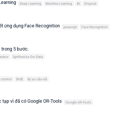
Learning
Deep Learning
Machine Learning
AI
Dropout
iết ứng dụng Face Recognition
javascipt
Face Recognition
t trong 5 bước.
erator
Synthesize Ocr Data
comtor
BrSE
kỹ sư cầu nối
 tạp vì đã có Google OR-Tools
Google OR-Tools