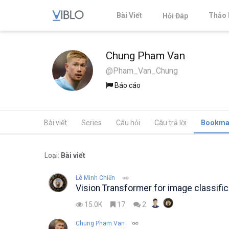
Bài Viết
Thảo 
Hỏi Đáp
Chung Pham Van
@Pham_Van_Chung
Báo cáo
Bài viết
Series
Câu hỏi
Câu trả lời
Bookma
Loại:
Bài viết
Lê Minh Chiến
Vision Transformer for image classific
15.0K
17
2
Chung Pham Van