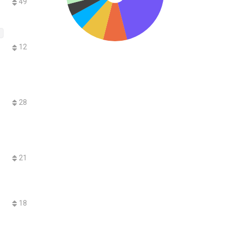
49
n
12
28
21
18