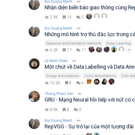
Bui Quang Manh
Nhận diện biển báo giao thông cùng 
2.9K
14
5
Bui Quang Manh
Những mô hình trợ thủ đắc lực trong cá
Squeeze-and-Excitation Network
Deep Learning
6.3K
17
11
+2
Lê Minh Chiến
Một chút về Data Labelling và Data Ann
Image Annotations
Coco Annotations
Yolo An
10.2K
8
6
Chung Pham Van
GRU - Mạng Neural hồi tiếp với nút có 
8.9K
8
0
Bui Quang Manh
RepVGG - Sự trở lại của một tượng đài