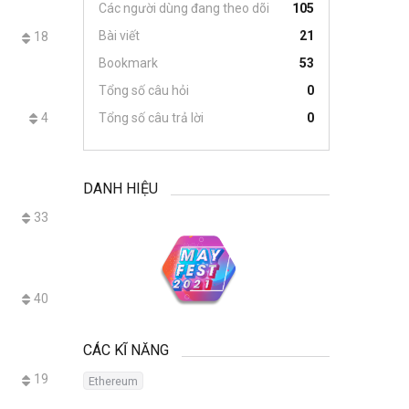
Các người dùng đang theo dõi
105
Bài viết
21
18
Bookmark
53
Tổng số câu hỏi
0
4
Tổng số câu trả lời
0
DANH HIỆU
33
40
CÁC KĨ NĂNG
19
Ethereum