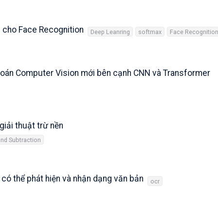
s cho Face Recognition
Deep Leanring
softmax
Face Recognitio
 toán Computer Vision mới bên cạnh CNN và Transformer
iải thuật trừ nền
nd Subtraction
có thể phát hiện và nhận dạng văn bản
ocr