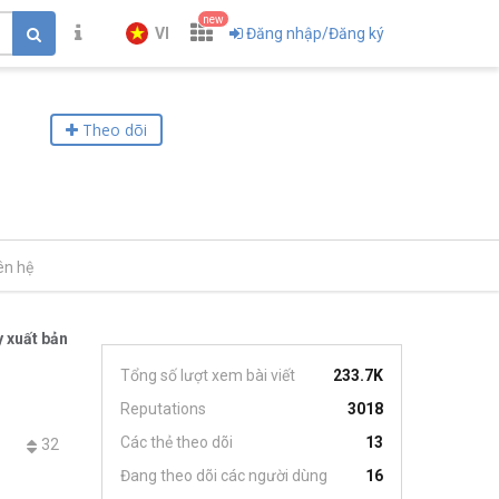
new
VI
Đăng nhập/Đăng ký
Theo dõi
ên hệ
 xuất bản
Tổng số lượt xem bài viết
233.7K
Reputations
3018
Các thẻ theo dõi
13
32
Đang theo dõi các người dùng
16