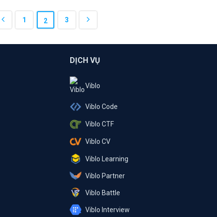
1
3
2
DỊCH VỤ
Viblo
Viblo Code
Viblo CTF
Viblo CV
Viblo Learning
Viblo Partner
Viblo Battle
Viblo Interview