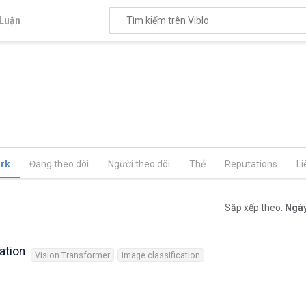
Luận
rk
Đang theo dõi
Người theo dõi
Thẻ
Reputations
Li
Sắp xếp theo:
Ngày
ation
Vision Transformer
image classification