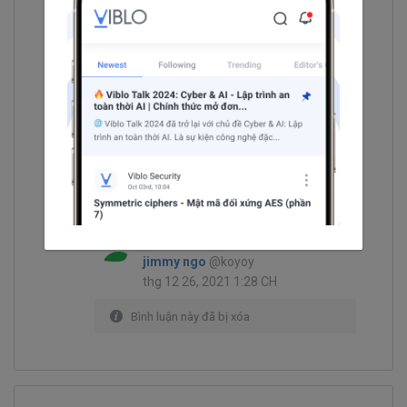
định được của nó.THỰC ra mình
định dùng heroku làm,nhưng cài
theo document của heroku và gg
mãi mà bị lỗi error code,nên
dùng thằng host này,mà có điều
mình upload django versoin
python 3.7.10 sao nó báo 3.9
0
|
Trả lời
Chia sẻ
jimmy ngo
@koyoy
thg 12 26, 2021 1:28 CH
Bình luận này đã bị xóa