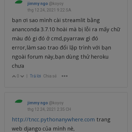
jimmy ngo
@koyoy
thg 12 24, 2021 9:22 SA
bạn ơi sao mình cài streamlit bằng
ananconda 3.7.10 hoài mà bị lỗi ra mấy chữ
màu đỏ gi đó ở cmd,pyarraw gì đó
error,làm sao trao đổi lập trình với bạn
ngoài forum này,bạn dùng thử heroku
chưa
0
|
Trả lời
Chia sẻ
jimmy ngo
@koyoy
thg 12 24, 2021 2:35 CH
http://tncc.pythonanywhere.com
trang
web django của mình nè,