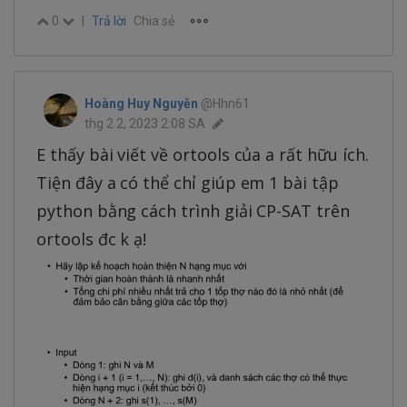
0
|
Trả lời
Chia sẻ
Hoàng Huy Nguyễn
@Hhn61
thg 2 2, 2023 2:08 SA
E thấy bài viết về ortools của a rất hữu ích.
Tiện đây a có thể chỉ giúp em 1 bài tập
python bằng cách trình giải CP-SAT trên
ortools đc k ạ!