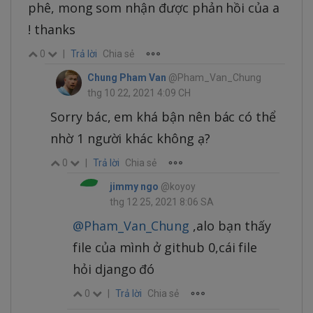
phê, mong som nhận được phản hồi của a
! thanks
0
|
Trả lời
Chia sẻ
Chung Pham Van
@Pham_Van_Chung
thg 10 22, 2021 4:09 CH
Sorry bác, em khá bận nên bác có thể
nhờ 1 người khác không ạ?
0
|
Trả lời
Chia sẻ
jimmy ngo
@koyoy
thg 12 25, 2021 8:06 SA
@Pham_Van_Chung
,alo bạn thấy
file của mình ở github 0,cái file
hỏi django đó
0
|
Trả lời
Chia sẻ