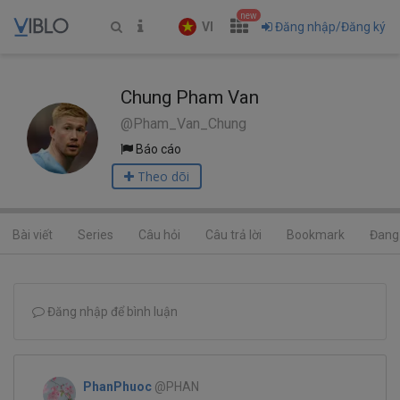
new
VI
Đăng nhập/Đăng ký
Chung Pham Van
@Pham_Van_Chung
Báo cáo
Theo dõi
Bài viết
Series
Câu hỏi
Câu trả lời
Bookmark
Đang 
Đăng nhập để bình luận
PhanPhuoc
@PHAN