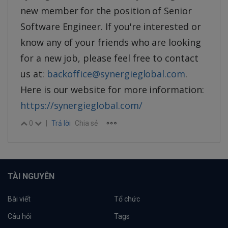
new member for the position of Senior
Software Engineer. If you're interested or
know any of your friends who are looking
for a new job, please feel free to contact
us at:
backoffice@synergieglobal.com
.
Here is our website for more information:
https://synergieglobal.com/
0
|
Trả lời
Chia sẻ
TÀI NGUYÊN
Bài viết
Tổ chức
Câu hỏi
Tags