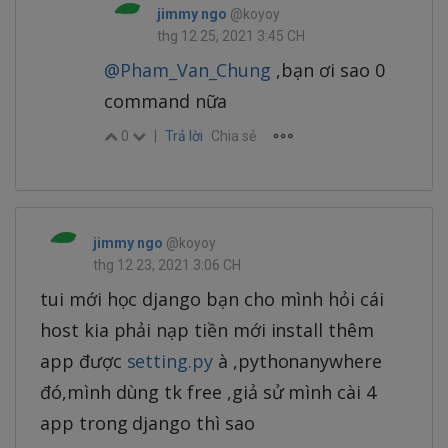
jimmy ngo
@koyoy
thg 12 25, 2021 3:45 CH
@Pham_Van_Chung
,bạn ơi sao 0
command nữa
0
|
Trả lời
Chia sẻ
jimmy ngo
@koyoy
thg 12 23, 2021 3:06 CH
tui mới học django bạn cho mình hỏi cái
host kia phải nạp tiền mới install thêm
app được
setting.py
à ,pythonanywhere
đó,mình dùng tk free ,giả sử mình cài 4
app trong django thì sao