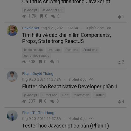
Cấu trúc chương trình trong JavaScript
javascipt
Javascript ES6
1.7K
0
0
1
Developer
thg 9 21, 2021 1:32 SA
3 phút đọc
Tìm hiểu về các khái niệm Components,
Props, State trong ReactJS
basic reactjs
javascipt
frontend
Front-end
cong viec reactjs
608
0
0
2
Phạm Quyết Thắng
thg 9 20, 2021 11:27 SA
3 phút đọc
Flutter cho React Native Developer phần 1
javascipt
Flutter app
Dart
reactnative
Flutter
837
0
0
4
Pham Thi Thu Hang
thg 9 20, 2021 12:57 SA
4 phút đọc
Tester học Javascript cơ bản (Phần 1)