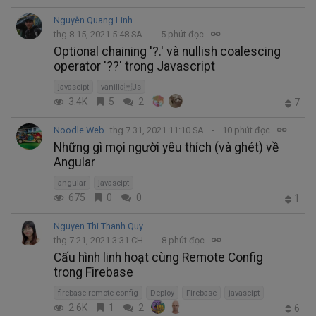
Nguyễn Quang Linh
thg 8 15, 2021 5:48 SA
5 phút đọc
Optional chaining '?.' và nullish coalescing
operator '??' trong Javascript
javascipt
vanillaJs
3.4K
5
2
7
Noodle Web
thg 7 31, 2021 11:10 SA
10 phút đọc
Những gì mọi người yêu thích (và ghét) về
Angular
angular
javascipt
675
0
0
1
Nguyen Thi Thanh Quy
thg 7 21, 2021 3:31 CH
8 phút đọc
Cấu hình linh hoạt cùng Remote Config
trong Firebase
firebase remote config
Deploy
Firebase
javascipt
2.6K
1
2
6