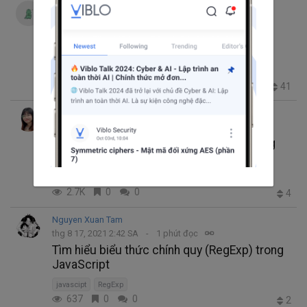
Thanh Hung
thg 8 19, 2021 2:39 CH
5 phút đọc
Trending thg 10 6, 2022 9:42 SA
Tham chiếu và tham trị trong JavaScript
reference type
value type
javascipt
24.7K
29
3
41
+1
Nguyen Thi Thanh Quy
thg 8 18, 2021 6:13 SA
7 phút đọc
Xử lý ảnh phía backend cùng Canvas trong
Nodejs
Backend
Canvas
javascipt
2.7K
0
0
4
Nguyen Xuan Tam
thg 8 17, 2021 2:42 SA
1 phút đọc
Tìm hiểu biểu thức chính quy (RegExp) trong
JavaScript
javascipt
RegExp
637
0
0
2