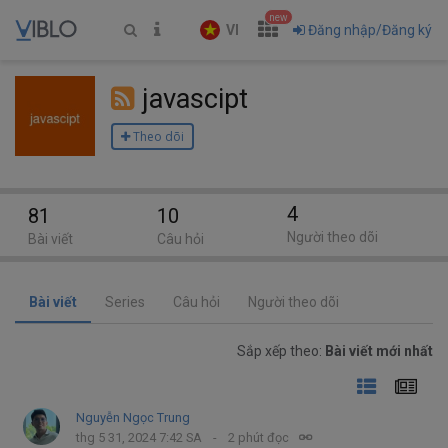
new
VI
Đăng nhập/Đăng ký
javascipt
Theo dõi
4
81
10
Người theo dõi
Bài viết
Câu hỏi
Bài viết
Series
Câu hỏi
Người theo dõi
Sắp xếp theo:
Bài viết mới nhất
Nguyễn Ngọc Trung
thg 5 31, 2024 7:42 SA
2 phút đọc