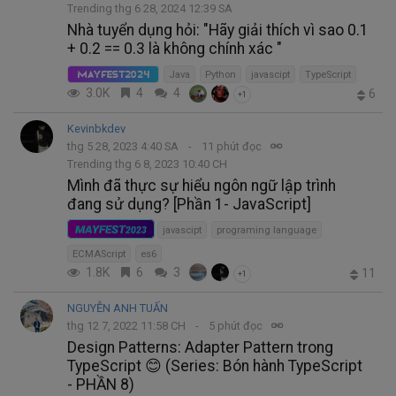
Trending thg 6 28, 2024 12:39 SA
Nhà tuyển dụng hỏi: "Hãy giải thích vì sao 0.1
+ 0.2 == 0.3 là không chính xác "
Java
Python
javascipt
TypeScript
MayFest2024
3.0K
4
4
6
+1
Kevinbkdev
thg 5 28, 2023 4:40 SA
11 phút đọc
Trending thg 6 8, 2023 10:40 CH
Mình đã thực sự hiểu ngôn ngữ lập trình
đang sử dụng? [Phần 1- JavaScript]
MAYFEST
2023
javascipt
programing language
ECMAScript
es6
1.8K
6
3
11
+1
NGUYỄN ANH TUẤN
thg 12 7, 2022 11:58 CH
5 phút đọc
Design Patterns: Adapter Pattern trong
TypeScript 😊 (Series: Bón hành TypeScript
- PHẦN 8)