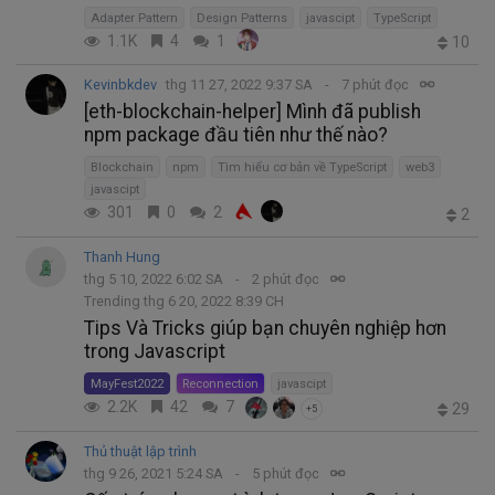
Adapter Pattern
Design Patterns
javascipt
TypeScript
1.1K
4
1
10
Kevinbkdev
thg 11 27, 2022 9:37 SA
7 phút đọc
[eth-blockchain-helper] Mình đã publish
npm package đầu tiên như thế nào?
Blockchain
npm
Tìm hiểu cơ bản về TypeScript
web3
javascipt
301
0
2
2
Thanh Hung
thg 5 10, 2022 6:02 SA
2 phút đọc
Trending thg 6 20, 2022 8:39 CH
Tips Và Tricks giúp bạn chuyên nghiệp hơn
trong Javascript
MayFest2022
Reconnection
javascipt
2.2K
42
7
29
+5
Thủ thuật lập trình
thg 9 26, 2021 5:24 SA
5 phút đọc