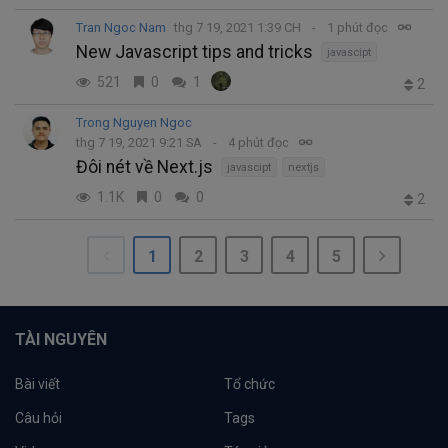
Tran Ngoc Nam
thg 7 19, 2021 1:39 CH
1 phút đọc
New Javascript tips and tricks
javascipt
521
0
1
2
Trong Nguyen Ngoc
thg 7 19, 2021 9:21 SA
4 phút đọc
Đôi nét về Next.js
javascipt
nextjs
1.1K
0
0
2
1
2
3
4
5
TÀI NGUYÊN
Bài viết
Tổ chức
Câu hỏi
Tags