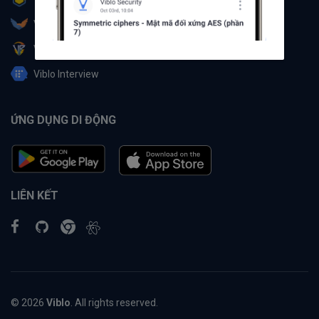
Viblo Partner
Viblo Battle
Viblo Interview
ỨNG DỤNG DI ĐỘNG
LIÊN KẾT
© 2026
Viblo
. All rights reserved.