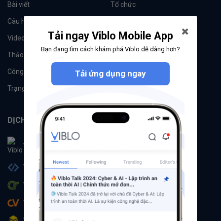
Bài viết
Tổ chức
Câu hỏi
Tags
Tải ngay Viblo Mobile App
Videos
Tác giả
Bạn đang tìm cách khám phá Viblo dễ dàng hơn?
Thảo luận
Đề xuất hệ thống
Công cụ
Machine Learning
Tải ứng dụng ngay
Trạng thái hệ thống
DỊCH VỤ
Viblo
Viblo Code
Viblo CTF
Viblo CV
Viblo Learning