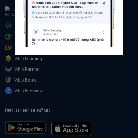
Viblo
Viblo Code
Viblo CTF
Viblo CV
Viblo Learning
Viblo Partner
Viblo Battle
Viblo Interview
ỨNG DỤNG DI ĐỘNG