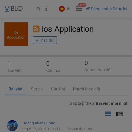
new
VI
Đăng nhập/Đăng ký
ios Application
Theo dõi
0
1
0
Người theo dõi
Bài viết
Câu hỏi
Bài viết
Series
Câu hỏi
Người theo dõi
Sắp xếp theo:
Bài viết mới nhất
Hoang Xuan Cuong
thg 5 17, 2019 3:19 CH
5 phút đọc