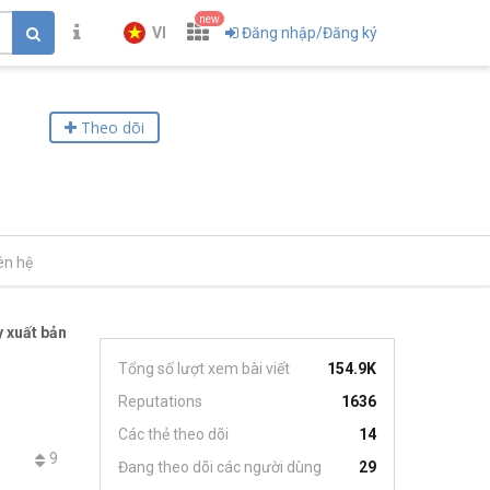
new
VI
Đăng nhập/Đăng ký
Theo dõi
ên hệ
 xuất bản
Tổng số lượt xem bài viết
154.9K
Reputations
1636
Các thẻ theo dõi
14
9
Đang theo dõi các người dùng
29