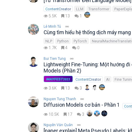
[Từ Transformer Đến Language Model]
ContentCreator
LLM
Transformer
PaperExpla
5.5K
13
1
Lê Minh Tú
Cùng tìm hiểu hệ thống dịch máy mạng
NLP
Python
PyTorch
NeuralMachineTranslat
1.7K
4
0
Bui Tien Tung
Lightweight Fine-Tuning: Một hướng đi
Models (Phần 2)
MAYFEST
ContentCreator
AI
Fine Tunin
2023
3.6K
13
3
Nguyen Tung Thanh
Diffusion Models cơ bản - Phần 1
Cont
10.5K
17
3
Nguyễn Văn Quân
[paper explain] Meta Pseudo Labels: k