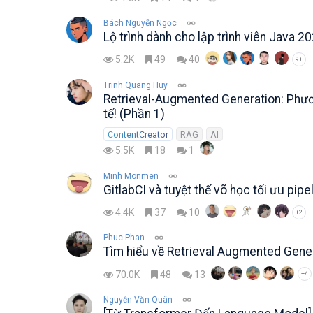
Bách Nguyễn Ngọc
Lộ trình dành cho lập trình viên Java 2
5.2K
49
40
9+
Trinh Quang Huy
Retrieval-Augmented Generation: Phươn
tế! (Phần 1)
ContentCreator
RAG
AI
5.5K
18
1
Minh Monmen
GitlabCI và tuyệt thế võ học tối ưu pipe
4.4K
37
10
+2
Phuc Phan
Tìm hiểu về Retrieval Augmented Gene
70.0K
48
13
+4
Nguyễn Văn Quân