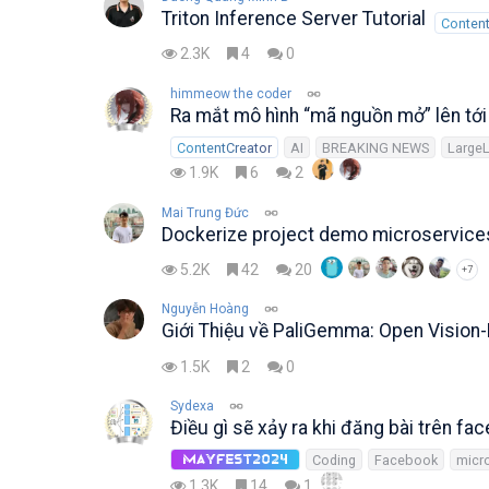
Triton Inference Server Tutorial
Content
2.3K
4
0
himmeow the coder
Ra mắt mô hình “mã nguồn mở” lên tới
ContentCreator
AI
BREAKING NEWS
Large
1.9K
6
2
Mai Trung Đức
Dockerize project demo microservice
5.2K
42
20
+7
Nguyễn Hoàng
Giới Thiệu về PaliGemma: Open Visio
1.5K
2
0
Sydexa
Điều gì sẽ xảy ra khi đăng bài trên 
Coding
Facebook
micr
MayFest2024
1.3K
14
1