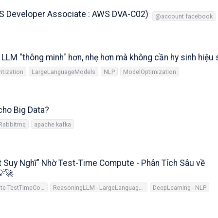
WS Developer Associate : AWS DVA-C02)
@account facebook
LLM "thông minh" hơn, nhẹ hơn mà không cần hy sinh hiệu 
tization
LargeLanguageModels
NLP
ModelOptimization
cho Big Data?
Rabbitmq
apache kafka
 Suy Nghĩ" Nhờ Test-Time Compute - Phân Tích Sâu về
💡🚀
TrainTimeCompute-TestTimeCompute
ReasoningLLM - LargeLanguageModels
DeepLearning - NLP