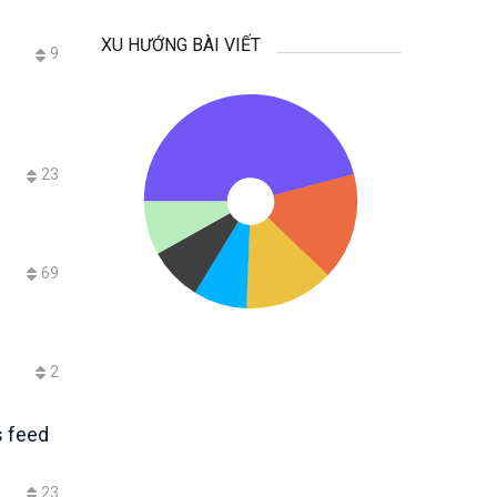
XU HƯỚNG BÀI VIẾT
9
23
69
2
s feed
23