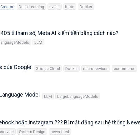
Creator
Deep Learning
nvidia
triton
Docker
 405 tỉ tham số, Meta AI kiếm tiền bằng cách nào?
LanguageModels
LLM
s của Google
Google Cloud
Docker
microservices
ecommerce
n-Language Model
LLM
LargeLanguageModels
facebook hoặc instagram ??? Bí mật đằng sau hệ thống New
oservice
System Design
news feed