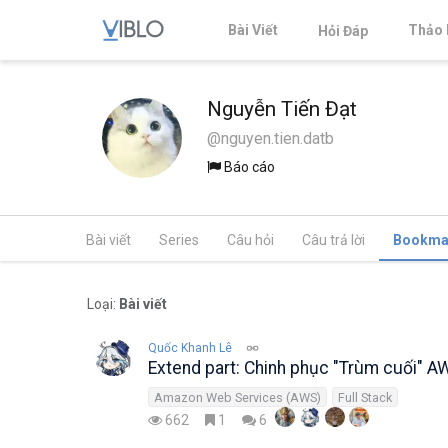
Bài Viết
Thảo 
Hỏi Đáp
Nguyễn Tiến Đạt
@nguyen.tien.datb
Báo cáo
Bài viết
Series
Câu hỏi
Câu trả lời
Bookma
Loại:
Bài viết
Quốc Khanh Lê
Extend part: Chinh phục "Trùm cuối" A
Amazon Web Services (AWS)
Full Stack
662
1
6