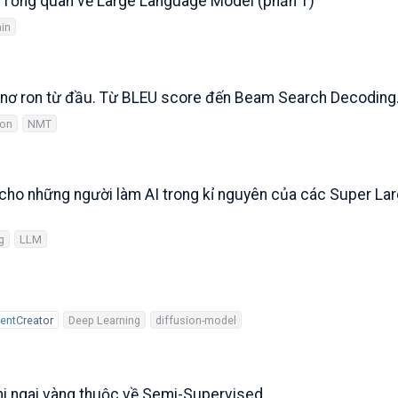
 Tổng quan về Large Language Model (phần 1)
in
 nơ ron từ đầu. Từ BLEU score đến Beam Search Decoding
ion
NMT
 cho những người làm AI trong kỉ nguyên của các Super La
g
LLM
entCreator
Deep Learning
diffusion-model
hi ngai vàng thuộc về Semi-Supervised