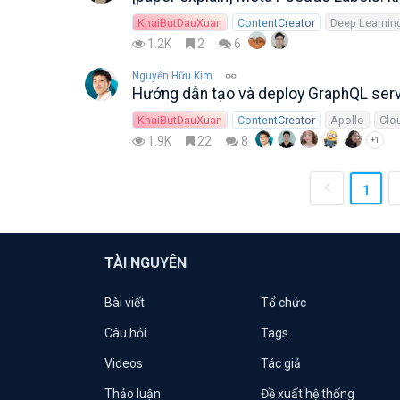
KhaiButDauXuan
ContentCreator
Deep Learnin
1.2K
2
6
Nguyễn Hữu Kim
Hướng dẫn tạo và deploy GraphQL ser
KhaiButDauXuan
ContentCreator
Apollo
Clo
1.9K
22
8
+1
1
TÀI NGUYÊN
Bài viết
Tổ chức
Câu hỏi
Tags
Videos
Tác giả
Thảo luận
Đề xuất hệ thống