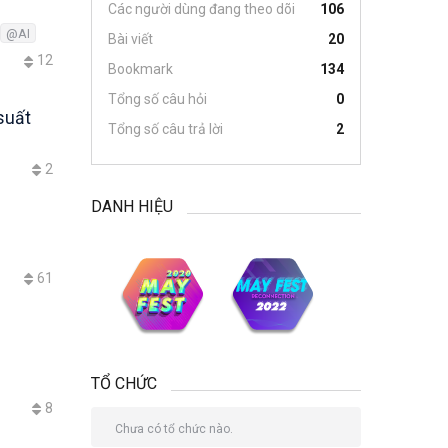
Các người dùng đang theo dõi
106
@AI
Bài viết
20
12
Bookmark
134
Tổng số câu hỏi
0
suất
Tổng số câu trả lời
2
2
DANH HIỆU
61
TỔ CHỨC
8
Chưa có tổ chức nào.