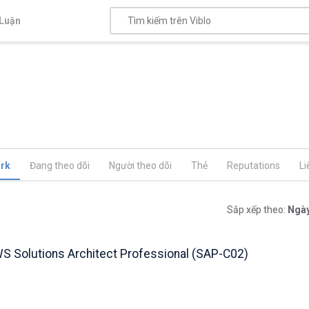
Luận
rk
Đang theo dõi
Người theo dõi
Thẻ
Reputations
Li
Sắp xếp theo:
Ngày
WS Solutions Architect Professional (SAP-C02)