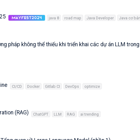
025
java 8
road map
Java Developer
Java cơ bả
MayFest2024
g pháp không thể thiếu khi triển khai các dự án LLM trong
line
CI/CD
Docker
Gitlab CI
DevOps
optimize
ration (RAG)
ChatGPT
LLM
RAG
ai trending