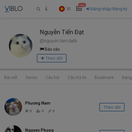
new
VI
Đăng nhập/Đăng ký
Nguyễn Tiến Đạt
@nguyen.tien.datb
Báo cáo
Theo dõi
Bài viết
Series
Câu hỏi
Câu trả lời
Bookmark
Đang 
Phương Nam
Theo dõi
0
0
0
Nguyen Phong