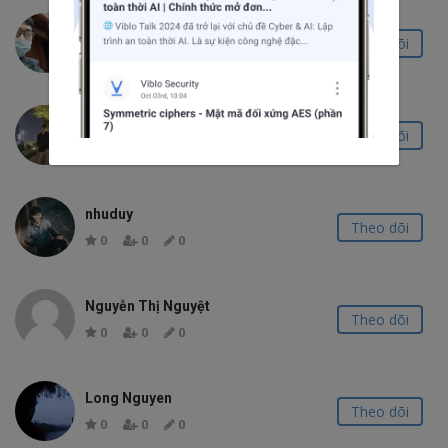
Đào Minh Tuấn
Theo dõi
0
0
0
Nhat Tran
Theo dõi
2
0
1
nhuduy
Theo dõi
0
0
0
Nguyễn Thị Nguyệt
Theo dõi
0
0
0
Long Nguyen
Theo dõi
0
0
0