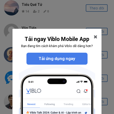
Tiểu Quế Tử
Theo dõi
14
2
0
Văn Tiến
Theo dõi
0
0
0
Tải ngay Viblo Mobile App
Bạn đang tìm cách khám phá Viblo dễ dàng hơn?
Anh Quân
Theo dõi
Tải ứng dụng ngay
0
0
0
Sun RnD Bot
Theo dõi
35
6
0
Phạm Tuấn Anh
Theo dõi
2.4K
66
24