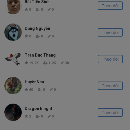
Bùi Tiên Sinh
Theo dõi
0
0
0
Dũng Nguyễn
Theo dõi
0
0
0
Tran Duc Thang
Theo dõi
19.2K
1.2K
38
HuyềnNhư
Theo dõi
40
0
0
Dragon knight
Theo dõi
2
0
0