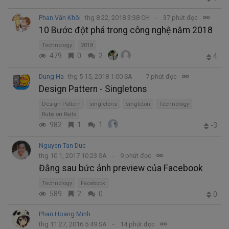
Phan Văn Khôi
thg 8 22, 2018 3:38 CH
37 phút đọc
10 Bước đột phá trong công nghệ năm 2018
Technology
2018
479
0
2
4
Dung Ha
thg 5 15, 2018 1:00 SA
7 phút đọc
Design Pattern - Singletons
Design Pattern
singletons
singleton
Technology
Ruby on Rails
982
1
1
-3
Nguyen Tan Duc
thg 10 1, 2017 10:23 SA
9 phút đọc
Đằng sau bức ảnh preview của Facebook
Technology
Facebook
589
2
0
0
Phan Hoang Minh
thg 11 27, 2016 5:49 SA
14 phút đọc