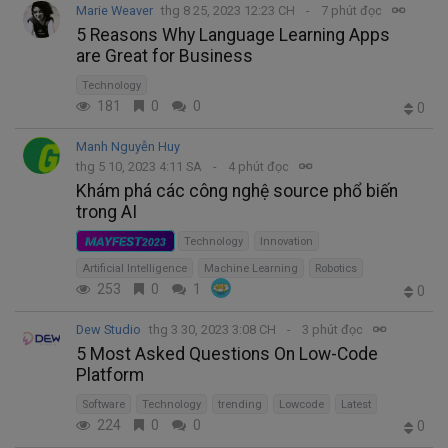
Marie Weaver
thg 8 25, 2023 12:23 CH
7 phút đọc
5 Reasons Why Language Learning Apps
are Great for Business
Technology
181
0
0
0
Manh Nguyễn Huy
thg 5 10, 2023 4:11 SA
4 phút đọc
Khám phá các công nghệ source phổ biến
trong AI
MAYFEST
2023
Technology
Innovation
Artificial Intelligence
Machine Learning
Robotics
253
0
1
0
Dew Studio
thg 3 30, 2023 3:08 CH
3 phút đọc
5 Most Asked Questions On Low-Code
Platform
Software
Technology
trending
Lowcode
Latest
224
0
0
0