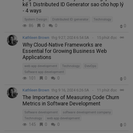
kế 1 Distributed ID Generator sao cho hợp lý
- 4 ways
System Design
Distributed ID generator
Technology
86
0
0
0
Kathleen Brown
thg 9 27, 2024 6:54 SA
15 phút đọc
Why Cloud-Native Frameworks are
Essential for Growing Business Web
Applications
web app development
Technology
DevOps
Software app development
101
0
0
0
Kathleen Brown
thg 9 16, 2024 6:26 SA
11 phút đọc
The Importance of Measuring Code Churn
Metrics in Software Development
Software development
software development company
Technology
web app development
145
0
0
0