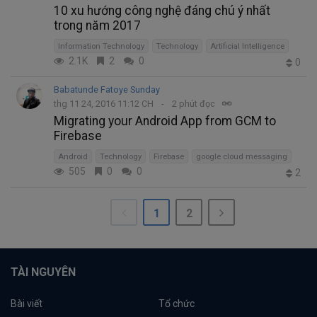
10 xu hướng công nghệ đáng chú ý nhất
trong năm 2017
Information Technology
Technology
Artificial Intelligence
2.1K
2
0
0
Babatunde Fatoye Sunday
thg 11 24, 2016 11:12 CH
2 phút đọc
Migrating your Android App from GCM to
Firebase
Android
Technology
Firebase
google cloud messaging
505
0
0
2
1
2
TÀI NGUYÊN
Bài viết
Tổ chức