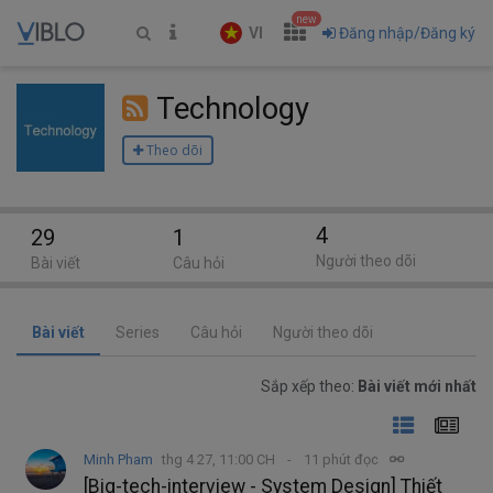
new
VI
Đăng nhập/Đăng ký
Technology
Theo dõi
4
29
1
Người theo dõi
Bài viết
Câu hỏi
Bài viết
Series
Câu hỏi
Người theo dõi
Sắp xếp theo:
Bài viết mới nhất
Minh Pham
thg 4 27, 11:00 CH
11 phút đọc
[Big-tech-interview - System Design] Thiết