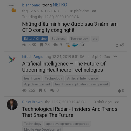
NETKO
bienhoang
trong
thg 12 5, 2020 12:34 CH
16 phút đọc
Trending thg 12 30, 2020 10:09 SA
Những điều mình học được sau 3 năm làm
CTO công ty công nghệ
Editors' Choice
Business
Technology
cto
5.8K
28
9
49
+4
hitesh Aegis
thg 12 24, 2019 8:51 SA
5 phút đọc
Artificial Intelligence – The Future Of
Upcoming Healthcare Technologies
healthcare
Technology
Artificial Intelligence
App development
healthcare application development
262
0
0
0
Ricky Brown
thg 11 27, 2019 12:43 CH
3 phút đọc
Technological Radar - Insiders And Trends
That Shape The Future
Technology
app development companies
Mobile App Development