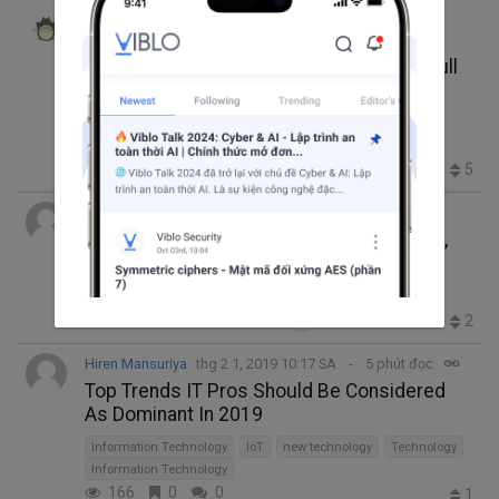
Nguyễn Trung Hiếu
thg 5 17, 2019 11:16 SA
20 phút đọc
Lộ trình 10 phút để trở thành một Junior Full
Stack Web Developer
Full Stack
Web Development
JavaScript
Technology
Programming
6.9K
7
2
5
Veeraeswari
thg 2 13, 2019 1:31 CH
4 phút đọc
Real-time Chat API Integration for Android,
iOS App & Website
Technology
Web
Android
iOS
API
766
0
4
2
+2
Hiren Mansuriya
thg 2 1, 2019 10:17 SA
5 phút đọc
Top Trends IT Pros Should Be Considered
As Dominant In 2019
Information Technology
IoT
new technology
Technology
Information Technology
166
0
0
1