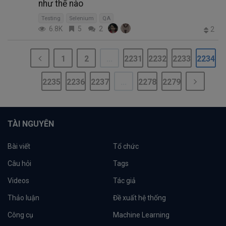
như thế nào
Testing
Selenium
QA
6.8K
5
2
2
1
2
...
2231
2232
2233
2234
2235
2236
2237
...
2278
2279
TÀI NGUYÊN
Bài viết
Tổ chức
Câu hỏi
Tags
Videos
Tác giả
Thảo luận
Đề xuất hệ thống
Công cụ
Machine Learning