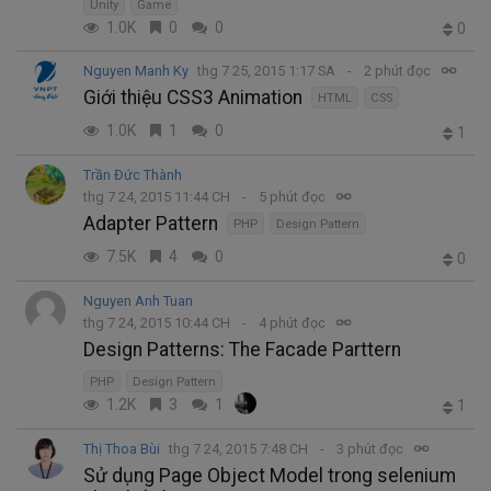
Unity
Game
1.0K
0
0
0
Nguyen Manh Ky
thg 7 25, 2015 1:17 SA
2 phút đọc
Giới thiệu CSS3 Animation
HTML
CSS
1.0K
1
0
1
Trần Đức Thành
thg 7 24, 2015 11:44 CH
5 phút đọc
Adapter Pattern
PHP
Design Pattern
7.5K
4
0
0
Nguyen Anh Tuan
thg 7 24, 2015 10:44 CH
4 phút đọc
Design Patterns: The Facade Parttern
PHP
Design Pattern
1.2K
3
1
1
Thị Thoa Bùi
thg 7 24, 2015 7:48 CH
3 phút đọc
Sử dụng Page Object Model trong selenium