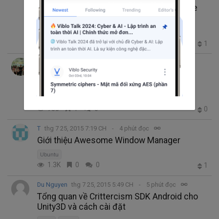
Một số kĩ thuật nâng cao khi sử dụng case
trong Ruby
Ruby
291
0
0
1
Pham Quang Dinh
thg 7 25, 2015 8:18 CH
2 phút đọc
Xử lý ảnh dễ dàng trong swift (Phần 2)
iOS
Swift
Open CV
705
1
0
0
T
thg 7 25, 2015 7:19 CH
4 phút đọc
Giới thiệu Awesome Window Manager
Ubuntu
1.3K
0
0
1
Du Nguyen
thg 7 25, 2015 5:49 CH
5 phút đọc
Tổng quan về Crittercism SDK Android cho
Unity3D và cách cài đặt