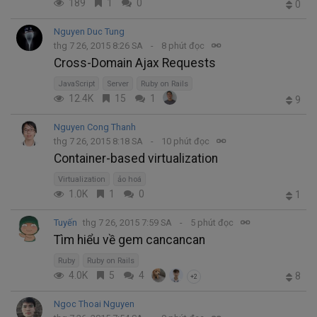
189
1
0
0
Nguyen Duc Tung
thg 7 26, 2015 8:26 SA
8 phút đọc
Cross-Domain Ajax Requests
JavaScript
Server
Ruby on Rails
12.4K
15
1
9
Nguyen Cong Thanh
thg 7 26, 2015 8:18 SA
10 phút đọc
Container-based virtualization
Virtualization
ảo hoá
1.0K
1
0
1
Tuyến
thg 7 26, 2015 7:59 SA
5 phút đọc
Tìm hiểu về gem cancancan
Ruby
Ruby on Rails
4.0K
5
4
8
+2
Ngoc Thoai Nguyen