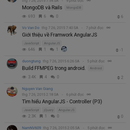
thg 7 26, 2015 7:54 SA
9 phút đọc
MongoDB và Rails
MongoDB
693
6
0
6
Vo Van Do
thg 7 26, 2015 7:40 SA
7 phút đọc
Giới thiệu về Framwork AngularJS
JavaScript
AngularJS
646
1
1
-1
duongtung
thg 7 26, 2015 6:26 SA
5 phút đọc
Build FFMPEG trong android.
Android
3.4K
4
0
2
Nguyen Van Giang
thg 7 26, 2015 2:18 SA
6 phút đọc
Tìm hiểu AngularJS - Controller (P3)
JavaScript
jQuery
AngularJS
2.3K
1
0
0
NamNV609
thg 7 26, 2015 2:05 SA
5 phút đọc