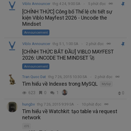
Viblo Announcer
thg 4 24, 9:00 SA
5 phút đọc
[CHÍNH THỨC] Công bố Thể lệ chi tiết sự
kiện Viblo Mayfest 2026 - Uncode the
Mindset
Announcement
Viblo Announcer
thg 5 1, 1:00 SA
2 phút đọc
[CHÍNH THỨC BẮT ĐẦU] VIBLO MAYFEST
2026: UNCODE THE MINDSET 🚀
Announcement
Tran Quoc Dat
thg 7 26, 2015 10:30 SA
2 phút đọc
Tìm hiểu về Indexes trong MySQL
MySql
623
0
1
0
hungbv
thg 7 26, 2015 9:39 SA
10 phút đọc
Tìm hiểu về Watchkit: tạo table và request
network
iOS