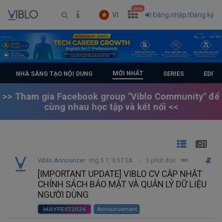
new
VI
Đăng nhập/Đăng ký
MỚI NHẤT
NHÀ SÁNG TẠO NỘI DUNG
SERIES
EDITO
>> Tham gia Facebook group "Viblo Community" để
cùng nhau học tập và kết nối <<
Viblo Announcer
thg 5 7, 9:57 SA
3 phút đọc
[IMPORTANT UPDATE] VIBLO CV CẬP NHẬT
CHÍNH SÁCH BẢO MẬT VÀ QUẢN LÝ DỮ LIỆU
NGƯỜI DÙNG
MAYFEST2026
Announcement