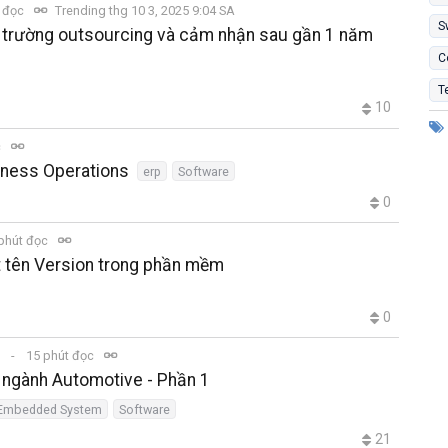
t đọc
Trending thg 10 3, 2025 9:04 SA
S
i trường outsourcing và cảm nhận sau gần 1 năm
C
T
10
c
ness Operations
erp
Software
0
phút đọc
t tên Version trong phần mềm
0
H
15 phút đọc
 ngành Automotive - Phần 1
Embedded System
Software
21