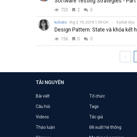
Software Testing Strategies - Part
725
2
0
kobato
thg 2 19, 2019 1:39 CH
9 phút đọc
Design Pattern: State và khóa kết 
156
0
0
TÀI NGUYÊN
Bài viết
Tổ chức
Câu hỏi
Tags
Videos
Tác giả
Thảo luận
Đề xuất hệ thống