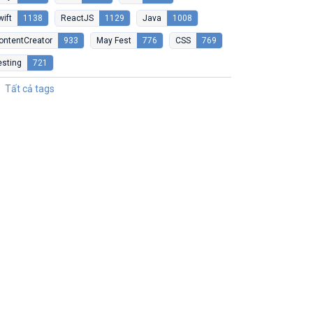
wift
1138
ReactJS
1129
Java
1008
ontentCreator
933
May Fest
776
CSS
769
esting
721
Tất cả tags