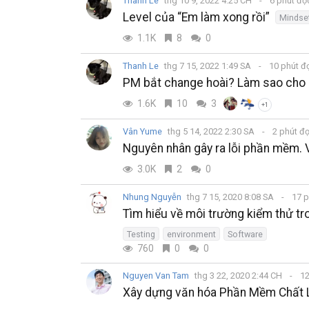
Thanh Le
thg 10 9, 2022 4:25 CH
6 phút đ
Level của “Em làm xong rồi”
Mindse
1.1K
8
0
Thanh Le
thg 7 15, 2022 1:49 SA
10 phút đ
PM bắt change hoài? Làm sao cho
1.6K
10
3
+1
Vân Yume
thg 5 14, 2022 2:30 SA
2 phút đ
Nguyên nhân gây ra lỗi phần mềm. 
3.0K
2
0
Nhung Nguyễn
thg 7 15, 2020 8:08 SA
17 p
Tìm hiểu về môi trường kiểm thử t
Testing
environment
Software
760
0
0
Nguyen Van Tam
thg 3 22, 2020 2:44 CH
12
Xây dựng văn hóa Phần Mềm Chất