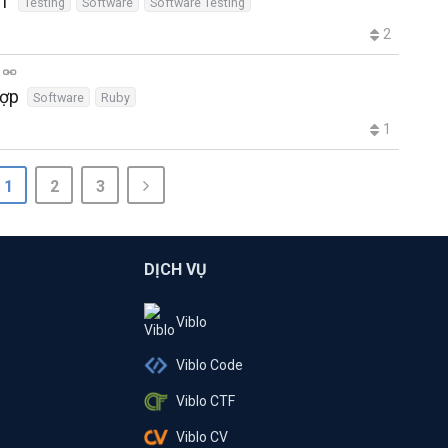
 1
Testing
Software
Software Testing
2
hợp
Software
Ruby
1
1
2
3
DỊCH VỤ
Viblo
Viblo Code
Viblo CTF
Viblo CV