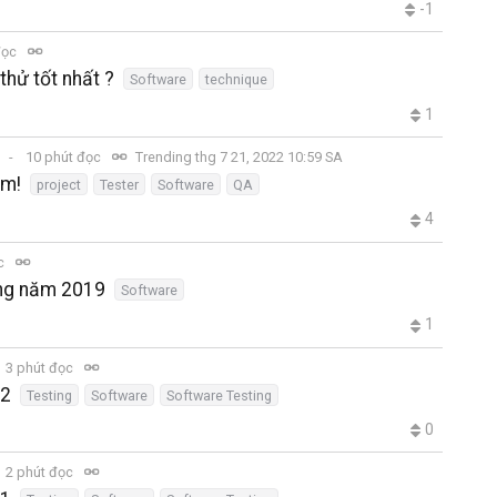
-1
đọc
thử tốt nhất ?
Software
technique
1
10 phút đọc
Trending thg 7 21, 2022 10:59 SA
ềm!
project
Tester
Software
QA
4
ọc
ng năm 2019
Software
1
3 phút đọc
 2
Testing
Software
Software Testing
0
2 phút đọc