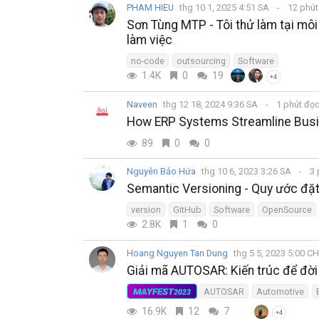
PHAM HIEU
thg 10 1, 2025 4:51 SA
12 phú
Sơn Tùng MTP - Tôi thử làm tại mô
làm việc
no-code
outsourcing
Software
1.4K
0
19
+4
Naveen
thg 12 18, 2024 9:36 SA
1 phút đọ
How ERP Systems Streamline Busi
89
0
0
Nguyên Bảo Hứa
thg 10 6, 2023 3:26 SA
3 
Semantic Versioning - Quy ước đặ
version
GitHub
Software
OpenSource
2.8K
1
0
Hoang Nguyen Tan Dung
thg 5 5, 2023 5:00 C
Giải mã AUTOSAR: Kiến trúc để đời
MAYFEST
AUTOSAR
Automotive
2023
16.9K
12
7
+4