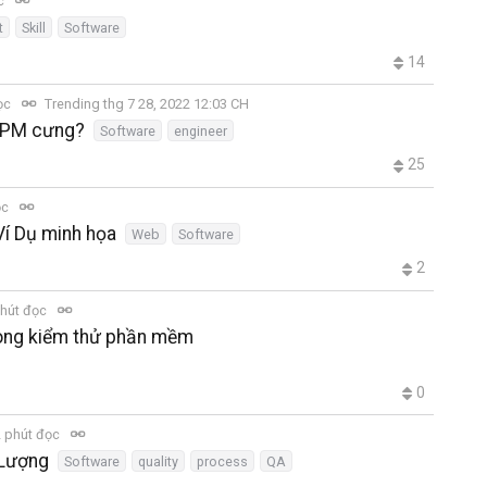
ọc
t
Skill
Software
14
ọc
Trending thg 7 28, 2022 12:03 CH
 PM cưng?
Software
engineer
25
ọc
Ví Dụ minh họa
Web
Software
2
hút đọc
rong kiểm thử phần mềm
0
 phút đọc
 Lượng
Software
quality
process
QA