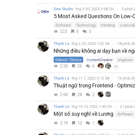
Dew Studio
thg 3 30, 2023 3:08 CH
3 phút 
5 Most Asked Questions On Low-C
Software
Technology
trending
Lowcod
223
0
0
Thanh Le
thg 2 20, 2023 1:32 SA
18 phút đ
Những điều không ai dạy bạn về n
Editors' Choice
ContentCreator
engineer
2.2K
26
6
+2
Thanh Le
thg 11 7, 2022 3:12 SA
13 phút đ
Thuật ngữ trong Frontend - Optimiz
2.6K
28
2
Thanh Le
thg 10 15, 2022 1:43 CH
21 phút
Một số suy nghĩ về Lương
Software
2.1K
10
1