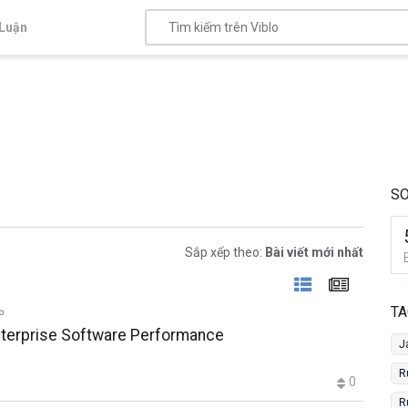
Luận
S
Sắp xếp theo:
Bài viết mới nhất
TA
Enterprise Software Performance
J
R
0
R