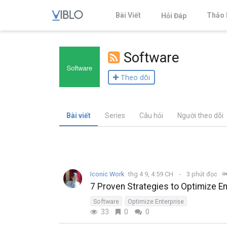
Bài Viết
Thảo 
Hỏi Đáp
Software
Theo dõi
Bài viết
Series
Câu hỏi
Người theo dõi
Iconic Work
thg 4 9, 4:59 CH
3 phút đọc
7 Proven Strategies to Optimize 
Software
Optimize Enterprise
33
0
0