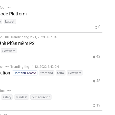
đọc
ode Platform
e
Latest
0
ọc
Trending thg 2 21, 2023 8:57 SA
gành Phần mềm P2
Software
42
ọc
Trending thg 11 12, 2022 6:42 CH
ation
ContentCreator
frontend
term
Software
48
 đọc
salary
Mindset
out sourcing
19