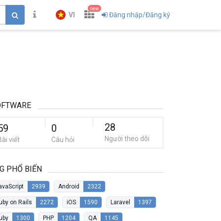
new
VI
Đăng nhập/Đăng ký
OFTWARE
28
59
0
Người theo dõi
Bài viết
Câu hỏi
G PHỔ BIẾN
avaScript
2939
Android
2322
uby on Rails
2272
iOS
1590
Laravel
1397
uby
1300
PHP
1204
QA
1145