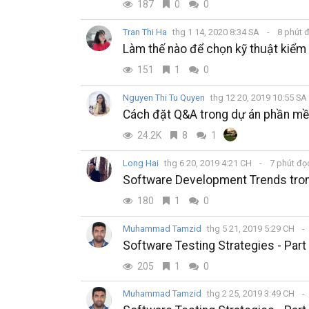
187
0
0
Tran Thi Ha
thg 1 14, 2020 8:34 SA
8 phút 
Làm thế nào để chọn kỹ thuật kiểm 
151
1
0
Nguyen Thi Tu Quyen
thg 12 20, 2019 10:55 SA
Cách đặt Q&A trong dự án phần m
24.2K
8
1
Long Hai
thg 6 20, 2019 4:21 CH
7 phút đ
Software Development Trends tro
180
1
0
Muhammad Tamzid
thg 5 21, 2019 5:29 CH
Software Testing Strategies - Part
205
1
0
Muhammad Tamzid
thg 2 25, 2019 3:49 CH