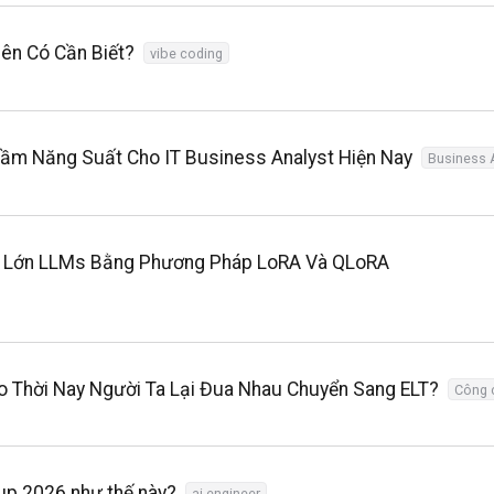
iên Có Cần Biết?
vibe coding
ầm Năng Suất Cho IT Business Analyst Hiện Nay
Business 
gữ Lớn LLMs Bằng Phương Pháp LoRA Và QLoRA
o Thời Nay Người Ta Lại Đua Nhau Chuyển Sang ELT?
Công 
up 2026 như thế này?
ai engineer