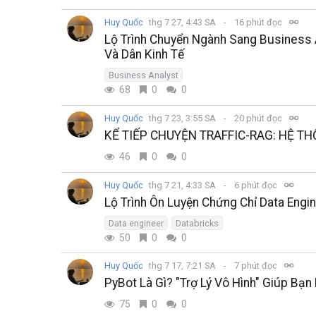
Huy Quốc
thg 7 27, 4:43 SA
16 phút đọc
Lộ Trình Chuyển Ngành Sang Business A
Và Dân Kinh Tế
Business Analyst
68
0
0
Huy Quốc
thg 7 23, 3:55 SA
20 phút đọc
KỂ TIẾP CHUYỆN TRAFFIC-RAG: HỆ T
46
0
0
Huy Quốc
thg 7 21, 4:33 SA
6 phút đọc
Lộ Trình Ôn Luyện Chứng Chỉ Data Engi
Data engineer
Databricks
50
0
0
Huy Quốc
thg 7 17, 7:21 SA
7 phút đọc
PyBot Là Gì? "Trợ Lý Vô Hình" Giúp Bạ
75
0
0