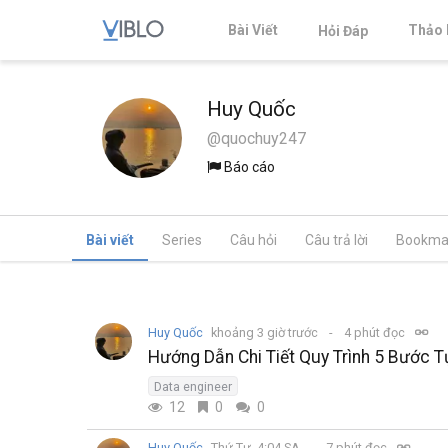
Bài Viết
Thảo 
Hỏi Đáp
Huy Quốc
@quochuy247
Báo cáo
Bài viết
Series
Câu hỏi
Câu trả lời
Bookma
Huy Quốc
khoảng 3 giờ trước
4 phút đọc
Hướng Dẫn Chi Tiết Quy Trình 5 Bước T
Data engineer
12
0
0
Huy Quốc
Thứ Tư, 4:04 SA
7 phút đọc