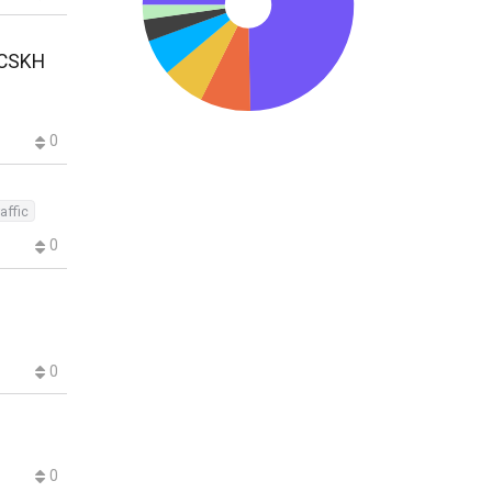
, CSKH
0
raffic
0
0
0