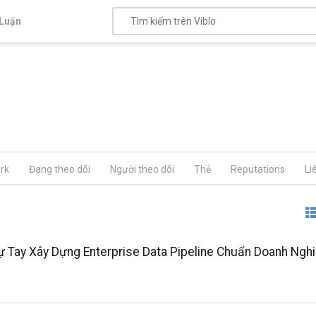
Luận
rk
Đang theo dõi
Người theo dõi
Thẻ
Reputations
Li
ự Tay Xây Dựng Enterprise Data Pipeline Chuẩn Doanh Ngh