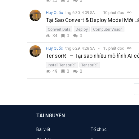
25
0
0
Huy Quốc
thg 6 30, 4:09 SA
10 phút đọc
Tại Sao Convert & Deploy Model Mới L
Convert Data
Deploy
Computer Vision
34
0
0
Huy Quốc
thg 6 29, 4:28 SA
15 phút đọc
TensorRT – Tại sao nhiều mô hình AI 
Install TensorRT
TensorRT
49
0
0
TÀI NGUYÊN
Bài viết
Tổ chức