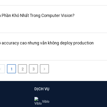
à Phần Khó Nhất Trong Computer Vision?
có accuracy cao nhưng vẫn không deploy production
1
2
3
DỊCH VỤ
Viblo