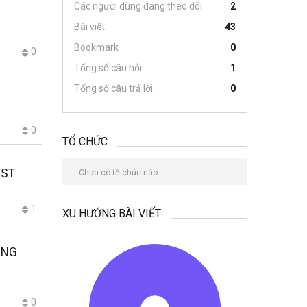
Các người dùng đang theo dõi
2
Bài viết
43
Bookmark
0
0
Tổng số câu hỏi
1
Tổng số câu trả lời
0
0
TỔ CHỨC
YST
Chưa có tổ chức nào.
1
XU HƯỚNG BÀI VIẾT
ONG
0