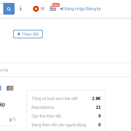
new
VI
Đăng nhập/Đăng ký
Theo dõi
ên hệ
Tổng số lượt xem bài viết
2.8K
iệp
Reputations
22
Các thẻ theo dõi
9
0
Đang theo dõi các người dùng
0