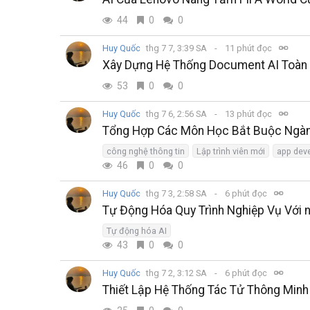
44
0
0
Huy Quốc
thg 7 7, 3:39 SA
11 phút đọc
Xây Dựng Hệ Thống Document AI Toàn D
53
0
0
Huy Quốc
thg 7 6, 2:56 SA
13 phút đọc
Tổng Hợp Các Môn Học Bắt Buộc Ngàn
công nghệ thông tin
Lập trình viên mới
app dev
46
0
0
Huy Quốc
thg 7 3, 2:58 SA
6 phút đọc
Tự Động Hóa Quy Trình Nghiệp Vụ Với n
Tự động hóa AI
43
0
0
Huy Quốc
thg 7 2, 3:12 SA
6 phút đọc
Thiết Lập Hệ Thống Tác Tử Thông Min