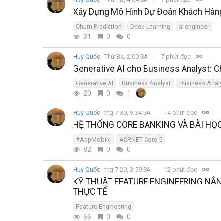
Xây Dựng Mô Hình Dự Đoán Khách Hàng
Churn Prediction
Deep Learning
ai engineer
31
0
0
Huy Quốc
Thứ Ba, 2:00 SA
7 phút đọc
Generative AI cho Business Analyst: C
Generative AI
Business Analyst
Business Anal
20
0
1
Huy Quốc
thg 7 30, 9:34 SA
14 phút đọc
HỆ THỐNG CORE BANKING VÀ BÀI HỌ
#AppMobile
ASP.NET Core 5
82
0
0
Huy Quốc
thg 7 29, 3:59 SA
12 phút đọc
KỸ THUẬT FEATURE ENGINEERING NÂ
THỰC TẾ
Feature Engineering
66
0
0