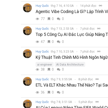
Huy Quốc
thg 7 16, 4:10 SA
14 phút đọc
Agentic Vibe Coding Là Gì? Lập Trình V
77
0
0
Huy Quốc
thg 7 13, 2:53 SA
7 phút đọc
Top 5 Công Cụ AI Đắc Lực Giúp Nâng T
47
0
0
Huy Quốc
thg 7 10, 3:23 SA
7 phút đọc
Kỹ Thuật Tinh Chỉnh Mô Hình Ngôn N
ai engineer
AI Data Architecture
38
0
0
Huy Quốc
thg 7 9, 3:55 SA
8 phút đọc
ETL Và ELT Khác Nhau Thế Nào? Tại Sa
36
0
0
Huy Quốc
thg 7 8, 3:51 SA
5 phút đọc
AI Của Lenovo Nâng Tầm FIFA World C