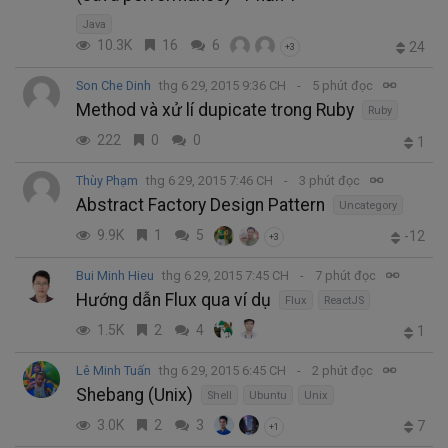
Java
10.3K
16
6
24
+3
Son Che Dinh
thg 6 29, 2015 9:36 CH
5 phút đọc
Method và xử lí dupicate trong Ruby
Ruby
222
0
0
1
Thùy Phạm
thg 6 29, 2015 7:46 CH
3 phút đọc
Abstract Factory Design Pattern
Uncategory
9.9K
1
5
-12
+3
Bui Minh Hieu
thg 6 29, 2015 7:45 CH
7 phút đọc
Hướng dẫn Flux qua ví dụ
Flux
ReactJS
1.5K
2
4
1
Lê Minh Tuấn
thg 6 29, 2015 6:45 CH
2 phút đọc
Shebang (Unix)
Shell
Ubuntu
Unix
3.0K
2
3
7
+1