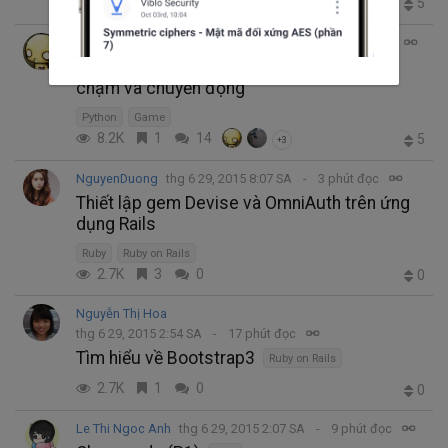
23.1K
9
6
5
+2
Nguyen Anh Tien
thg 6 29, 2015 8:09 SA
7 phút đọc
Phát triển game với Pygame – Part 3: Va
chạm và chuyển động
Python
Game
8.2K
1
14
5
+3
NguyenDuong
thg 6 29, 2015 8:07 SA
3 phút đọc
Thiết lập gem Devise và OmniAuth trên ứng
dụng Rails
Ruby
Ruby on Rails
2.7K
3
0
0
Nguyễn Thị Hoa
thg 6 29, 2015 2:54 SA
17 phút đọc
Tìm hiểu về Bootstrap3
Ruby on Rails
2.7K
1
0
0
Le Thi Ngoc Anh
thg 6 29, 2015 2:07 SA
9 phút đọc