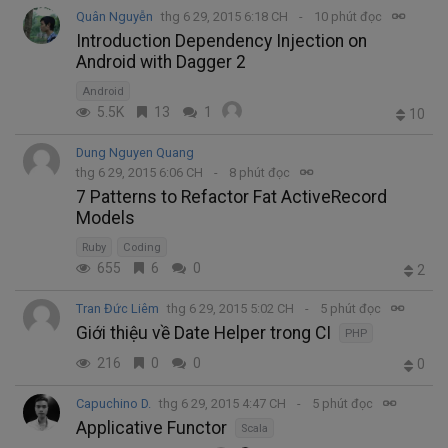
Quân Nguyễn
thg 6 29, 2015 6:18 CH
10 phút đọc
Introduction Dependency Injection on
Android with Dagger 2
Android
5.5K
13
1
10
Dung Nguyen Quang
thg 6 29, 2015 6:06 CH
8 phút đọc
7 Patterns to Refactor Fat ActiveRecord
Models
Ruby
Coding
655
6
0
2
Tran Đức Liêm
thg 6 29, 2015 5:02 CH
5 phút đọc
Giới thiệu về Date Helper trong CI
PHP
216
0
0
0
Capuchino D.
thg 6 29, 2015 4:47 CH
5 phút đọc
Applicative Functor
Scala