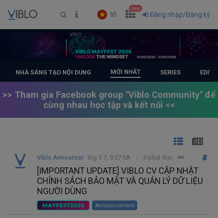
new
VI
Đăng nhập/Đăng ký
MỚI NHẤT
NHÀ SÁNG TẠO NỘI DUNG
SERIES
EDITO
>> Tham gia Facebook group "Viblo Community" để
cùng nhau học tập và kết nối <<
Viblo Announcer
thg 5 7, 9:57 SA
3 phút đọc
[IMPORTANT UPDATE] VIBLO CV CẬP NHẬT
CHÍNH SÁCH BẢO MẬT VÀ QUẢN LÝ DỮ LIỆU
NGƯỜI DÙNG
MAYFEST2026
Announcement