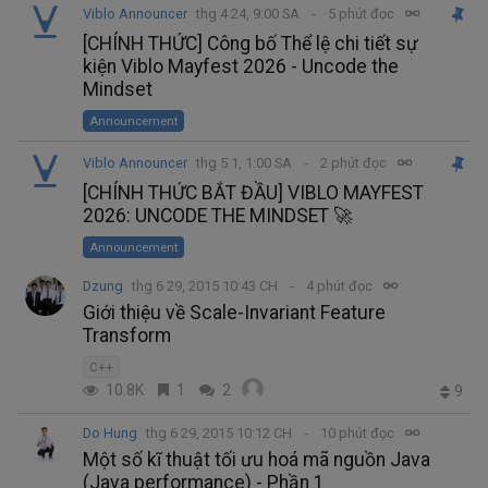
Viblo Announcer
thg 4 24, 9:00 SA
5 phút đọc
[CHÍNH THỨC] Công bố Thể lệ chi tiết sự
kiện Viblo Mayfest 2026 - Uncode the
Mindset
Announcement
Viblo Announcer
thg 5 1, 1:00 SA
2 phút đọc
[CHÍNH THỨC BẮT ĐẦU] VIBLO MAYFEST
2026: UNCODE THE MINDSET 🚀
Announcement
Dzung
thg 6 29, 2015 10:43 CH
4 phút đọc
Giới thiệu về Scale-Invariant Feature
Transform
C++
10.8K
1
2
9
Do Hung
thg 6 29, 2015 10:12 CH
10 phút đọc
Một số kĩ thuật tối ưu hoá mã nguồn Java
(Java performance) - Phần 1