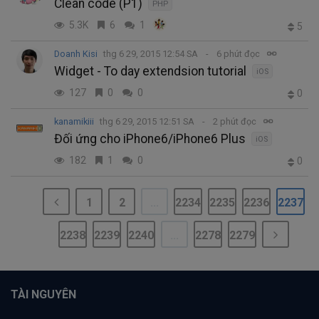
Clean code (P1)
PHP
5.3K
6
1
5
Doanh Kisi
thg 6 29, 2015 12:54 SA
6 phút đọc
Widget - To day extendsion tutorial
iOS
127
0
0
0
kanamikiii
thg 6 29, 2015 12:51 SA
2 phút đọc
Đối ứng cho iPhone6/iPhone6 Plus
iOS
182
1
0
0
1
2
...
2234
2235
2236
2237
2238
2239
2240
...
2278
2279
TÀI NGUYÊN