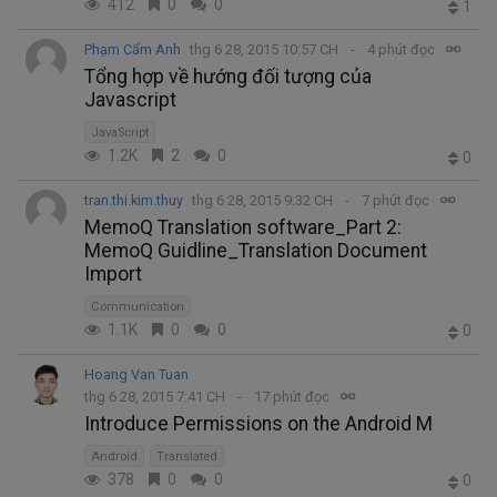
412
0
0
1
Phạm Cẩm Anh
thg 6 28, 2015 10:57 CH
4 phút đọc
Tổng hợp về hướng đối tượng của
Javascript
JavaScript
1.2K
2
0
0
tran.thi.kim.thuy
thg 6 28, 2015 9:32 CH
7 phút đọc
MemoQ Translation software_Part 2:
MemoQ Guidline_Translation Document
Import
Communication
1.1K
0
0
0
Hoang Van Tuan
thg 6 28, 2015 7:41 CH
17 phút đọc
Introduce Permissions on the Android M
Android
Translated
378
0
0
0