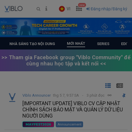
new
VI
Đăng nhập/Đăng ký
MỚI NHẤT
NHÀ SÁNG TẠO NỘI DUNG
SERIES
EDITO
>> Tham gia Facebook group "Viblo Community" để
cùng nhau học tập và kết nối <<
Viblo Announcer
thg 5 7, 9:57 SA
3 phút đọc
[IMPORTANT UPDATE] VIBLO CV CẬP NHẬT
CHÍNH SÁCH BẢO MẬT VÀ QUẢN LÝ DỮ LIỆU
NGƯỜI DÙNG
MAYFEST2026
Announcement