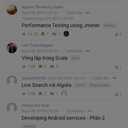
Nguyen Thi Huong Quynh
thg 6 28, 2015 7:27 CH
7 phút đọc
Trending thg 5 25, 2017 2:40 CH
Performance Testing using Jmeter
Testing
14.1K
7
1
3
Linh Thanh Nguyen
thg 6 28, 2015 7:16 CH
5 phút đọc
Vòng lặp trong Scala
Scala
1.0K
0
0
1
Giang NGUYEN
thg 6 28, 2015 7:04 CH
3 phút đọc
Live Search với Algolia
Search
Ruby on Rails
2.9K
2
1
1
Hoang Van Quan
thg 6 28, 2015 6:25 CH
12 phút đọc
Developing Android services - Phần 2
Android