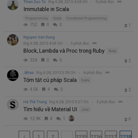
Thien Duc To
thg 6 28, 2015 4:04 CH
9 phút đọc
Immutable in Scala
Programming
Scala
Functional Programming
752
0
0
1
Nguyen Van Dung
thg 6 28, 2015 4:03 CH
5 phút đọc
Block, Lambda và Proc trong Ruby
Ruby
324
0
0
2
Jkhas
thg 6 28, 2015 3:59 CH
6 phút đọc
Tóm tắt cú pháp Scala
Scala
4.5K
4
0
2
Hà Thê Trung
thg 6 28, 2015 3:27 CH
3 phút đọc
Tìm hiểu về Material UI
Java
12.9K
4
1
6
1
2
...
2235
2236
2237
2238