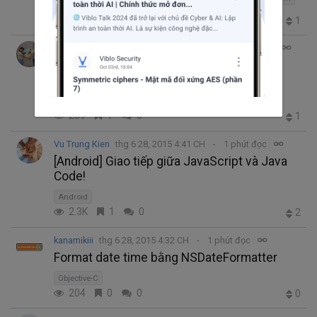
352
0
1
1
Hai Yen Nguyen
thg 6 28, 2015 4:58 CH
9 phút đọc
CONTINUED: MELT DESIGN ( Bản chất của
UI/UX/loT)
Design
289
1
0
1
Vu Trung Kien
thg 6 28, 2015 4:41 CH
1 phút đọc
[Android] Giao tiếp giữa JavaScript và Java
Code!
Android
2.3K
1
0
2
kanamikiii
thg 6 28, 2015 4:32 CH
1 phút đọc
Format date time bằng NSDateFormatter
Objective-C
204
0
0
0