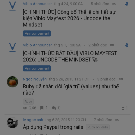
Viblo Announcer
thg 4 24, 9:00 SA
5 phút đọc
[CHÍNH THỨC] Công bố Thể lệ chi tiết sự
kiện Viblo Mayfest 2026 - Uncode the
Mindset
Announcement
Viblo Announcer
thg 5 1, 1:00 SA
2 phút đọc
[CHÍNH THỨC BẮT ĐẦU] VIBLO MAYFEST
2026: UNCODE THE MINDSET 🚀
Announcement
Ngoc Nguyễn
thg 6 28, 2015 11:21 CH
3 phút đọc
Ruby đã nhân đôi "giá trị" (values) như thế
nào?
Ruby
246
1
0
1
le ngoc anh
thg 6 28, 2015 11:20 CH
7 phút đọc
Áp dụng Paypal trong rails
Ruby on Rails