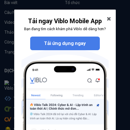
Bài viết
Tổ chức
Câu hỏi
Tags
Tải ngay Viblo Mobile App
Videos
Tác giả
Bạn đang tìm cách khám phá Viblo dễ dàng hơn?
Thảo luận
Đề xuất hệ thống
Công cụ
Machine Learning
Tải ứng dụng ngay
Trạng thái hệ thống
DỊCH VỤ
Viblo
Viblo Code
Viblo CTF
Viblo CV
Viblo Learning