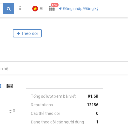
new
VI
Đăng nhập/Đăng ký
Theo dõi
ên hệ
Tổng số lượt xem bài viết
91.6K
Reputations
12156
0
Các thẻ theo dõi
0
Đang theo dõi các người dùng
1