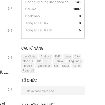
Các người dùng đang theo dõi
145
1
Bài viết
1007
Bookmark
0
Tổng số câu hỏi
0
Tổng số câu trả lời
6
1
CÁC KĨ NĂNG
JavaScript
Android
PHP
Java
C++
1
Node.js
C#
.NET
Laravel
AngularJS
HTML5
TypeScript
Go
CSS3
Kotlin
ReactJS
NULL,
TỔ CHỨC
1
Chưa có tổ chức nào.
xel