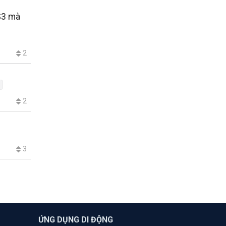
 S3 mà
2
2
3
ỨNG DỤNG DI ĐỘNG