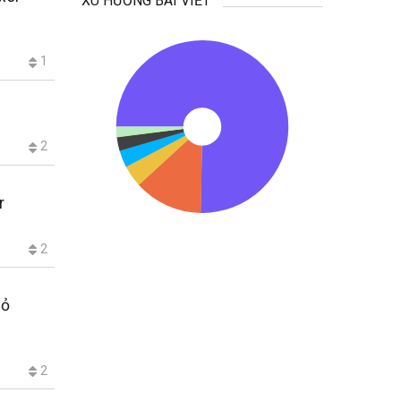
XU HƯỚNG BÀI VIẾT
1
2
r
2
hỏ
2