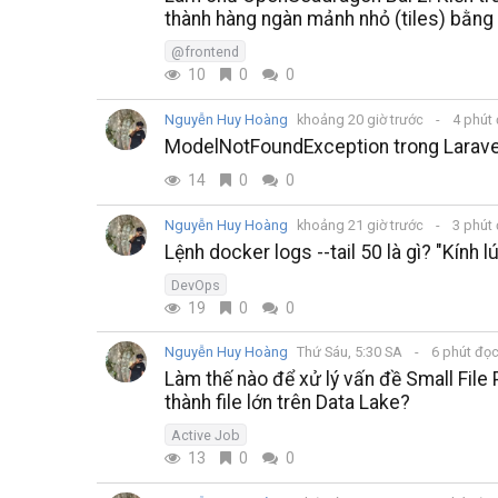
thành hàng ngàn mảnh nhỏ (tiles) bằng
@frontend
10
0
0
Nguyễn Huy Hoàng
khoảng 20 giờ trước
4 phút
ModelNotFoundException trong Laravel 
14
0
0
Nguyễn Huy Hoàng
khoảng 21 giờ trước
3 phút
Lệnh docker logs --tail 50 là gì? "Kính
DevOps
19
0
0
Nguyễn Huy Hoàng
Thứ Sáu, 5:30 SA
6 phút đọ
Làm thế nào để xử lý vấn đề Small File 
thành file lớn trên Data Lake?
Active Job
13
0
0