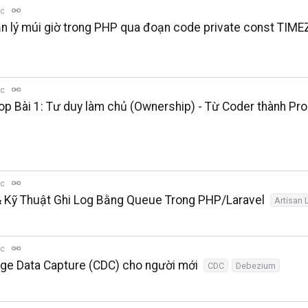
ọc
n lý múi giờ trong PHP qua đoạn code private const TIM
ọc
op Bài 1: Tư duy làm chủ (Ownership) - Từ Coder thành Pr
ọc
 & Kỹ Thuật Ghi Log Bằng Queue Trong PHP/Laravel
Artisan 
ọc
ange Data Capture (CDC) cho người mới
CDC
Debezium