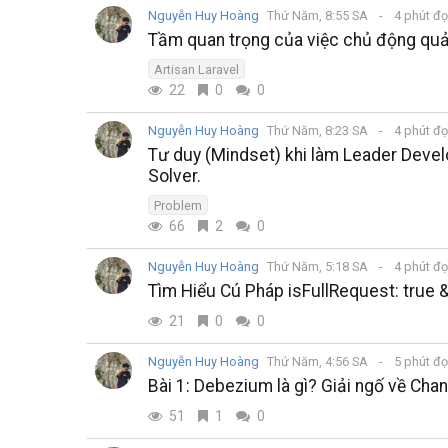
Nguyễn Huy Hoàng
Thứ Năm, 8:55 SA
4 phút đ
Tầm quan trọng của việc chủ động quả
Artisan Laravel
22
0
0
Nguyễn Huy Hoàng
Thứ Năm, 8:23 SA
4 phút đ
Tư duy (Mindset) khi làm Leader Devel
Solver.
Problem
66
2
0
Nguyễn Huy Hoàng
Thứ Năm, 5:18 SA
4 phút đ
Tìm Hiểu Cú Pháp isFullRequest: true
21
0
0
Nguyễn Huy Hoàng
Thứ Năm, 4:56 SA
5 phút đ
Bài 1: Debezium là gì? Giải ngố về Ch
51
1
0