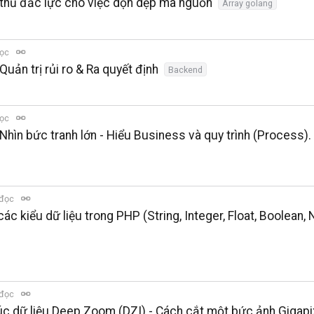
ợ thủ đắc lực cho việc dọn dẹp mã nguồn
Array golang
đọc
Quản trị rủi ro & Ra quyết định
Backend
đọc
Nhìn bức tranh lớn - Hiểu Business và quy trình (Process).
 đọc
c kiểu dữ liệu trong PHP (String, Integer, Float, Boolean, 
 đọc
c dữ liệu Deep Zoom (DZI) - Cách cắt một bức ảnh Gigapi