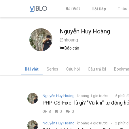
Bài Viết
Thảo 
Hỏi Đáp
Nguyễn Huy Hoàng
@hhoang
Báo cáo
Bài viết
Series
Câu hỏi
Câu trả lời
Bookma
Nguyễn Huy Hoàng
khoảng 1 giờ trước
5 phút 
PHP-CS-Fixer là gì? "Vũ khí" tự động
8
0
0
Nguyễn Huy Hoàng
khoảng 4 giờ trước
2 phút 