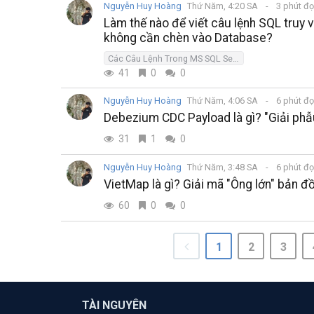
Nguyễn Huy Hoàng
Thứ Năm, 4:20 SA
3 phút đ
Làm thế nào để viết câu lệnh SQL truy 
không cần chèn vào Database?
Các Câu Lệnh Trong MS SQL Server
41
0
0
Nguyễn Huy Hoàng
Thứ Năm, 4:06 SA
6 phút đ
Debezium CDC Payload là gì? "Giải phẫu"
31
1
0
Nguyễn Huy Hoàng
Thứ Năm, 3:48 SA
6 phút đ
VietMap là gì? Giải mã "Ông lớn" bản đồ
60
0
0
1
2
3
TÀI NGUYÊN