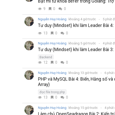
Bật mí từ khóa defer trong Golang: Tr
9
0
0
Nguyễn Huy Hoàng
khoảng 4 giờ trước
5 phút 
Tư duy (Mindset) khi làm Leader Bài 4: 
13
0
0
Nguyễn Huy Hoàng
khoảng 5 giờ trước
4 phút 
Tư duy (Mindset) khi làm Leader Bài 3: 
Backend
12
0
0
Nguyễn Huy Hoàng
khoảng 13 giờ trước
6 phút
PHP và MySQL Bài 4: Biến, Hằng số và cá
Array)
đọc file trong php
13
0
0
Nguyễn Huy Hoàng
khoảng 15 giờ trước
4 phút
Làm chủ OpenSeadragon Bài 2: Kiến trú