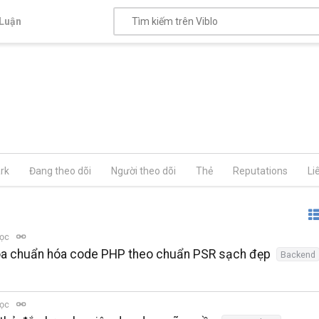
Luận
rk
Đang theo dõi
Người theo dõi
Thẻ
Reputations
Li
đọc
 hóa chuẩn hóa code PHP theo chuẩn PSR sạch đẹp
Backend
đọc