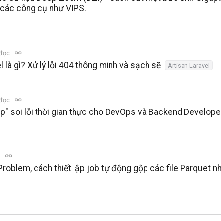
 các công cụ như VIPS.
 đọc
là gì? Xử lý lỗi 404 thông minh và sạch sẽ
Artisan Laravel
 đọc
 lúp" soi lỗi thời gian thực cho DevOps và Backend Develope
c
Problem, cách thiết lập job tự động gộp các file Parquet n