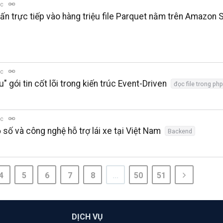
ọc
vấn trực tiếp vào hàng triệu file Parquet nằm trên Amazon
ọc
 gói tin cốt lõi trong kiến trúc Event-Driven
đọc file trong php
ọc
 số và công nghệ hỗ trợ lái xe tại Việt Nam
Backend
4
5
6
7
8
...
50
51
DỊCH VỤ