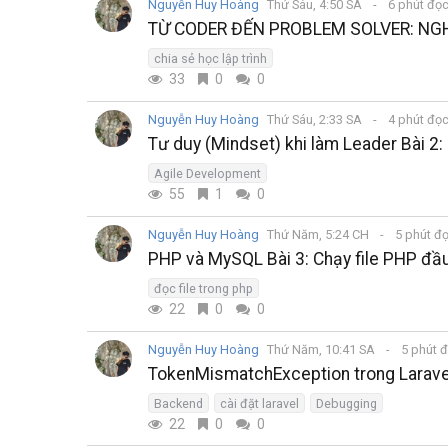
Nguyễn Huy Hoàng
Thứ Sáu, 4:50 SA
6 phút đọ
TỪ CODER ĐẾN PROBLEM SOLVER: NG
chia sẻ học lập trình
33
0
0
Nguyễn Huy Hoàng
Thứ Sáu, 2:33 SA
4 phút đọ
Tư duy (Mindset) khi làm Leader Bài 2:
Agile Development
55
1
0
Nguyễn Huy Hoàng
Thứ Năm, 5:24 CH
5 phút đ
PHP và MySQL Bài 3: Chạy file PHP đầ
đọc file trong php
22
0
0
Nguyễn Huy Hoàng
Thứ Năm, 10:41 SA
5 phút 
TokenMismatchException trong Laravel 
Backend
cài đặt laravel
Debugging
22
0
0