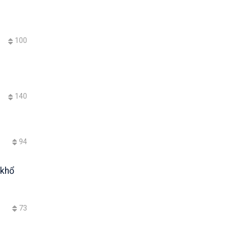
100
140
94
 khổ
73