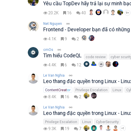
Yêu cầu TopDev hãy trả lại sự minh bạ
20.2K
16
40
9+
Net Nguyen
Frontend - Developer bạn đã có những
4.1K
9
2
cmOs
Tìm hiểu CodeQL
code review
cyber scurit
4.4K
6
12
Le Van Nghia
Leo thang đặc quyền trong Linux - Linux
ContentCreator
Privilege Escalation
Linux
Cy
8.4K
16
2
Le Van Nghia
Leo thang đặc quyền trong Linux - Linu
Privilege Escalation
Linux
CyberSecurity
9.3K
19
7
+1