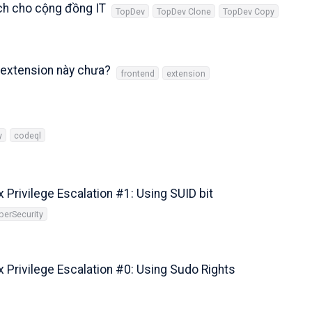
ch cho cộng đồng IT
TopDev
TopDev Clone
TopDev Copy
 extension này chưa?
frontend
extension
y
codeql
 Privilege Escalation #1: Using SUID bit
berSecurity
x Privilege Escalation #0: Using Sudo Rights