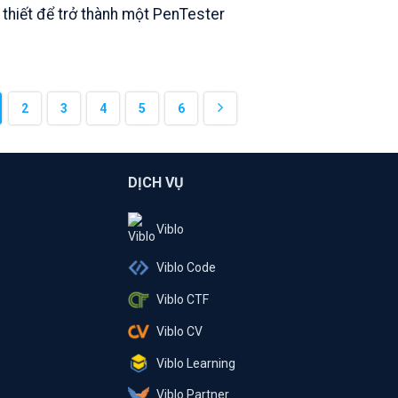
 thiết để trở thành một PenTester
2
3
4
5
6
DỊCH VỤ
Viblo
Viblo Code
Viblo CTF
Viblo CV
Viblo Learning
Viblo Partner