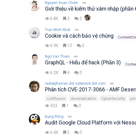
Nguyen Xuan Chien
Giới thiệu về kiểm thử xâm nhập (phần 
6.8K
3
2
Tran Minh Nhat
Cookie và cách bảo vệ chúng
ContentCr
6.9K
13
0
Ngo Van Thien
GraphQL - Hiểu để hack (Phần 3)
Conte
6.2K
4
0
realalphaman dot substack dot com
Phân tích CVE-2017-3066 - AMF Deseri
coldfusion
deserialization
CyberSecurity
pen
303
1
0
Bụng Rỗng
Audit Google Cloud Platform với Ness
6.4K
5
0