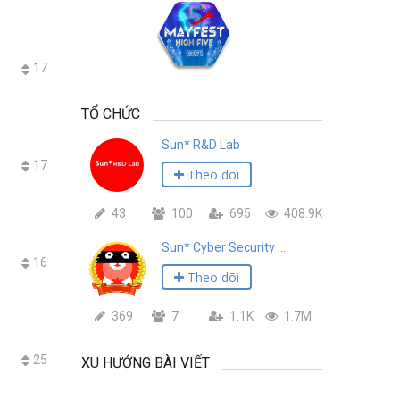
17
TỔ CHỨC
Sun* R&D Lab
17
Theo dõi
43
100
695
408.9K
Sun* Cyber Security Team
16
Theo dõi
369
7
1.1K
1.7M
25
XU HƯỚNG BÀI VIẾT