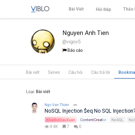
Bài Viết
Thảo 
Hỏi Đáp
Nguyen Anh Tien
@vigov5
Báo cáo
Bài viết
Series
Câu hỏi
Câu trả lời
Bookma
Loại:
Bài viết
Ngo Van Thien
NoSQL Injection $eq No SQL Injection?
KhaiButDauXuan
ContentCreator
NoSQL
NoS
4.4K
7
0