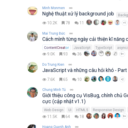
Minh Monmen
Nghệ thuật xử lý background job
Backg
10.2K
78
11
+1
Mai Trung Đức
Cách mình từng ngày cải thiện kĩ năng
ContentCreator
JavaScript
TypeScript
async/
9.0K
93
36
9+
Do Trung Kien
JavaScript và những câu hỏi khó - Part
7.6K
65
10
+2
Chung Minh Tú
Giới thiệu công cụ VisBug, chính chủ 
cực (cập nhật v1.1)
Web Design
UI
HTML5
Responsive Design
11.5K
64
18
9+
Hoang Quynh Anh