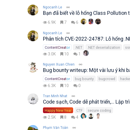
Ngocanh Le
Bạn đã biết về lỗ hổng Class Pollution
6.9K
7
6
Ngocanh Le
Phân tích CVE-2022-24787: Lỗ hổng .N
ContentCreator
.NET
.NET deserialization
ss
3.0K
10
1
Nguyen Xuan Chien
Bug bounty writeup: Một vài lưu ý khi 
ContentCreator
bug bounty
bugcrowd
hacke
6.3K
10
0
Tran Minh Nhat
Code sạch, Code dễ phát triển,... Lập t
Happy New Year
CTF
secure coding
2.5K
8
4
Phạm Văn Toàn