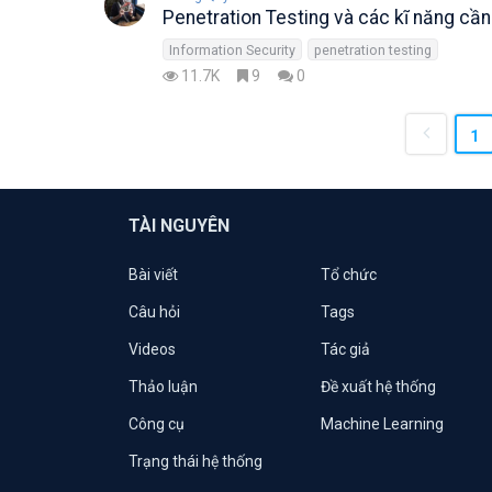
Penetration Testing và các kĩ năng cần
Information Security
penetration testing
11.7K
9
0
1
TÀI NGUYÊN
Bài viết
Tổ chức
Câu hỏi
Tags
Videos
Tác giả
Thảo luận
Đề xuất hệ thống
Công cụ
Machine Learning
Trạng thái hệ thống