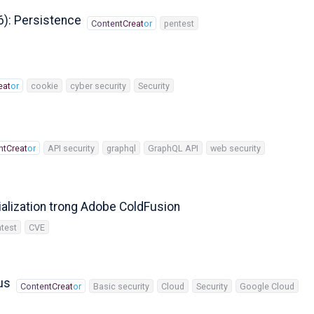
6): Persistence
ContentCreator
pentest
eator
cookie
cyber security
Security
ntCreator
API security
graphql
GraphQL API
web security
alization trong Adobe ColdFusion
test
CVE
us
ContentCreator
Basic security
Cloud
Security
Google Cloud