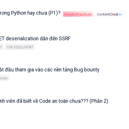
 trong Python hay chưa (P1)?
KhaiButDauXuan
ContentCreator
ET deserialization dẫn đến SSRF
rf
CVE-2022-24787
bắt đầu tham gia vào các nền tảng Bug bounty
rone
rình viên đã biết về Code an toàn chưa??? (Phần 2)