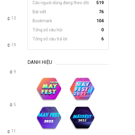
Các người dùng đang theo dõi
519
Bài viết
76
13
Bookmark
104
Tổng số câu hỏi
0
Tổng số câu trả lời
6
19
DANH HIỆU
9
5
11