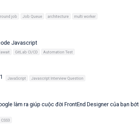
round job
Job Queue
architecture
multi worker
 code Javascript
await
GitLab CI/CD
Automation Test
 1
JavaScript
Javascript Interview Question
Google làm ra giúp cuộc đời FrontEnd Designer của bạn bớt
CSS3