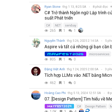
Ryan Stone
thg 1 13, 8:25 SA
8 phút đọc
C# Trở thành Ngôn ngữ Lập trình c
suất Phát triển
C#
.NET
servbay
265
1
1
Nguyễn Thành
thg 5 26, 2025 2:14 SA
5 ph
Aspire và tất cả những gì bạn cần 
MAYFEST2025
microservices
805
1
0
Đặng Việt Anh
thg 1 24, 2025 2:00 SA
3 ph
Tích hợp LLMs vào .NET bằng Micr
462
1
0
Hoàng Cao Phi
thg 5 13, 2024 12:51 SA
8 p
07. [Design Pattern] Tìm hiểu về M
C#
Design Pattern
M
MayFest2024
1.0K
3
4