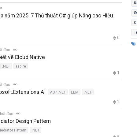
R
S
ủa năm 2025: 7 Thủ thuật C# giúp Nâng cao Hiệu
C
T
0
út đọc
biết về Cloud Native
.NET
aspire
1
út đọc
osoft.Extensions.AI
ASP .NET
LLM
.NET
2
hút đọc
ediator Design Pattern
ediator Pattern
.NET
5