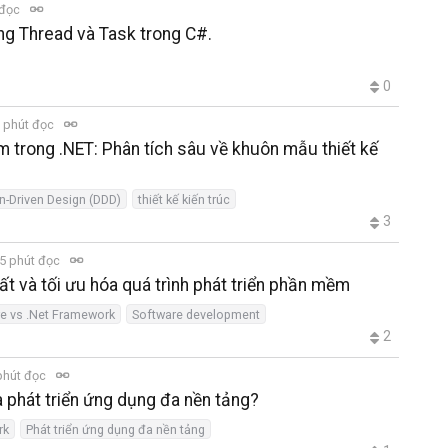
 đọc
ng Thread và Task trong C#.
0
 phút đọc
m trong .NET: Phân tích sâu về khuôn mẫu thiết kế
-Driven Design (DDD)
thiết kế kiến trúc
3
5 phút đọc
t và tối ưu hóa quá trình phát triển phần mềm
re vs .Net Framework
Software development
2
phút đọc
 phát triển ứng dụng đa nền tảng?
rk
Phát triển ứng dụng đa nền tảng