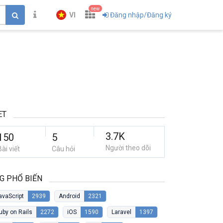
new
VI
Đăng nhập/Đăng ký
ET
3.7K
150
5
Người theo dõi
Bài viết
Câu hỏi
G PHỔ BIẾN
avaScript
2939
Android
2321
uby on Rails
2272
iOS
1590
Laravel
1397