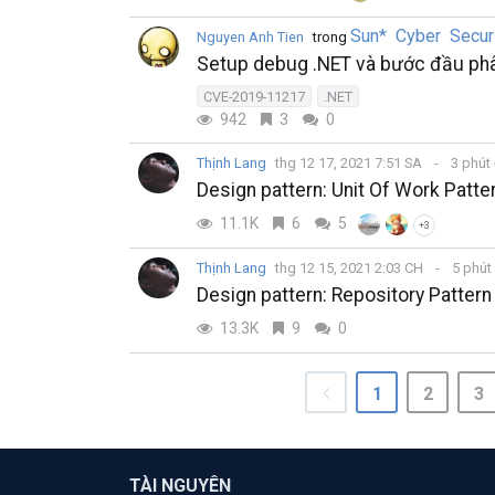
Sun* Cyber Secur
Nguyen Anh Tien
trong
Setup debug .NET và bước đầu phâ
CVE-2019-11217
.NET
942
3
0
Thịnh Lang
thg 12 17, 2021 7:51 SA
3 phút
Design pattern: Unit Of Work Patte
11.1K
6
5
+3
Thịnh Lang
thg 12 15, 2021 2:03 CH
5 phút
Design pattern: Repository Pattern
13.3K
9
0
1
2
3
TÀI NGUYÊN