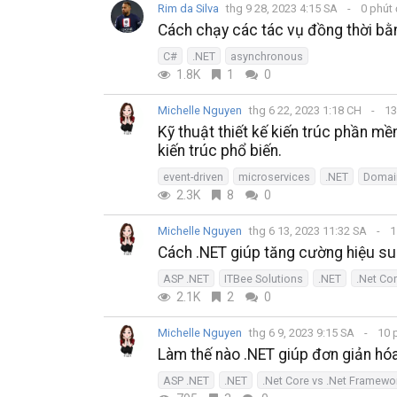
Rim da Silva
thg 9 28, 2023 4:15 SA
0 phút
Cách chạy các tác vụ đồng thời bằ
C#
.NET
asynchronous
1.8K
1
0
Michelle Nguyen
thg 6 22, 2023 1:18 CH
13
Kỹ thuật thiết kế kiến trúc phần mề
kiến trúc phổ biến.
event-driven
microservices
.NET
Domain
2.3K
8
0
Michelle Nguyen
thg 6 13, 2023 11:32 SA
1
Cách .NET giúp tăng cường hiệu suấ
ASP .NET
ITBee Solutions
.NET
.Net Co
2.1K
2
0
Michelle Nguyen
thg 6 9, 2023 9:15 SA
10 
Làm thế nào .NET giúp đơn giản hóa
ASP .NET
.NET
.Net Core vs .Net Framewo