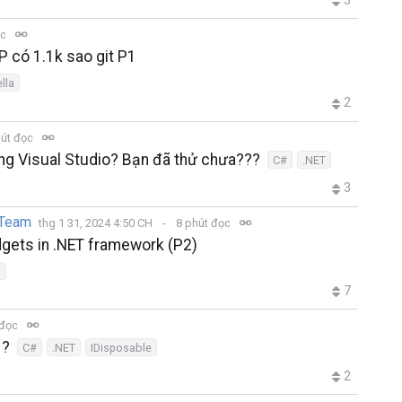
ọc
 có 1.1k sao git P1
lla
2
út đọc
rong Visual Studio? Bạn đã thử chưa???
C#
.NET
3
 Team
thg 1 31, 2024 4:50 CH
8 phút đọc
dgets in .NET framework (P2)
t
7
 đọc
 ?
C#
.NET
IDisposable
2