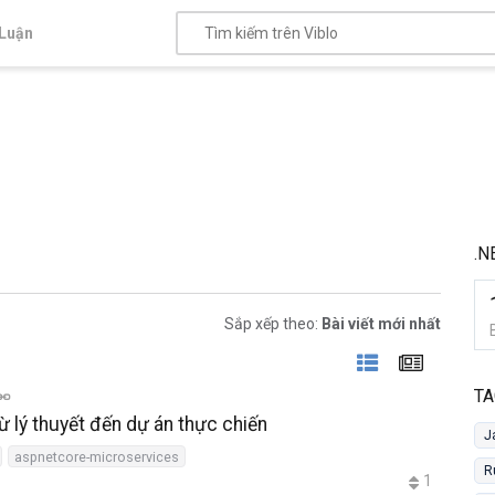
Luận
.N
Sắp xếp theo:
Bài viết mới nhất
TA
 lý thuyết đến dự án thực chiến
J
aspnetcore-microservices
R
1