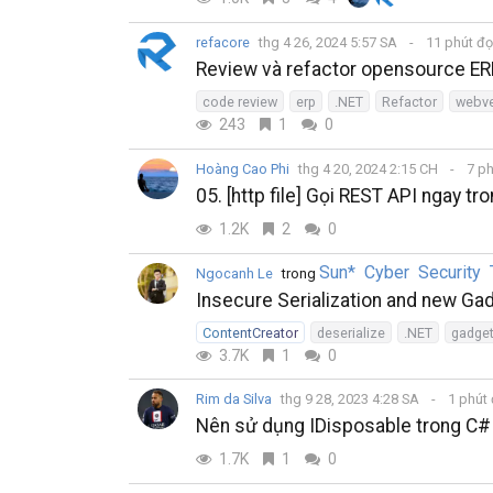
refacore
thg 4 26, 2024 5:57 SA
11 phút đ
Review và refactor opensource ERP
code review
erp
.NET
Refactor
webve
243
1
0
Hoàng Cao Phi
thg 4 20, 2024 2:15 CH
7 ph
05. [http file] Gọi REST API ngay t
1.2K
2
0
Sun* Cyber Security
Ngocanh Le
trong
Insecure Serialization and new Ga
ContentCreator
deserialize
.NET
gadge
3.7K
1
0
Rim da Silva
thg 9 28, 2023 4:28 SA
1 phút
Nên sử dụng IDisposable trong C#
1.7K
1
0