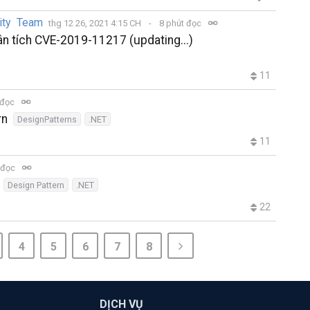
ity Team
thg 12 26, 2021 4:15 CH
8 phút đọc
n tích CVE-2019-11217 (updating...)
11
 đọc
rn
DesignPatterns
.NET
11
 đọc
Design Pattern
.NET
22
4
5
6
7
8
DỊCH VỤ