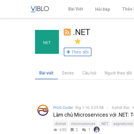
Bài Viết
Thảo 
Hỏi Đáp
.NET
Theo dõi
Bài viết
Series
Câu hỏi
Người theo dõi
ProG Coder
thg 1 16, 3:25 SA
4 phút đọc
Làm chủ Microservices với .NET: Từ
dotnet
microservices
.NET
aspnetcore
690
2
1