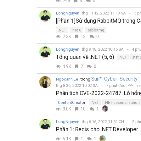
795
3
0
LongNguyen
thg 11 12, 2022 11:13 SA
5 p
[Phần 1]Sử dụng RabbitMQ trong C# 
.NET
.net 6
Rabbitmq
7.3K
13
0
LongNguyen
thg 9 18, 2022 10:16 SA
4 ph
Tổng quan về .NET (5, 6)
.NET
.net 
4.9K
2
0
Sun* Cyber Security
Ngocanh Le
trong
thg 8 26, 2022 10:02 SA
7 phút đọc
Tre
Phân tích CVE-2022-24787: Lỗ hổng
ContentCreator
.NET
.NET deserialization
3.0K
10
1
LongNguyen
thg 6 16, 2022 11:51 CH
2 ph
Phần 1: Redis cho .NET Developer
5.1K
1
1