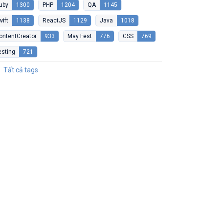
uby
1300
PHP
1204
QA
1145
wift
1138
ReactJS
1129
Java
1018
ontentCreator
933
May Fest
776
CSS
769
esting
721
Tất cả tags