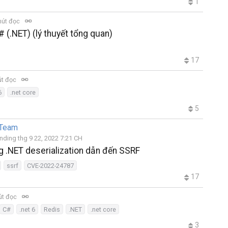
1
hút đọc
(.NET) (lý thuyết tổng quan)
17
út đọc
6
.net core
5
 Team
nding thg 9 22, 2022 7:21 CH
 .NET deserialization dẫn đến SSRF
ssrf
CVE-2022-24787
17
út đọc
C#
.net 6
Redis
.NET
.net core
3