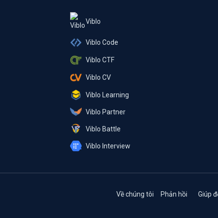
Viblo
Viblo Code
Viblo CTF
Viblo CV
Viblo Learning
Viblo Partner
Viblo Battle
Viblo Interview
Về chúng tôi
Phản hồi
Giúp đ