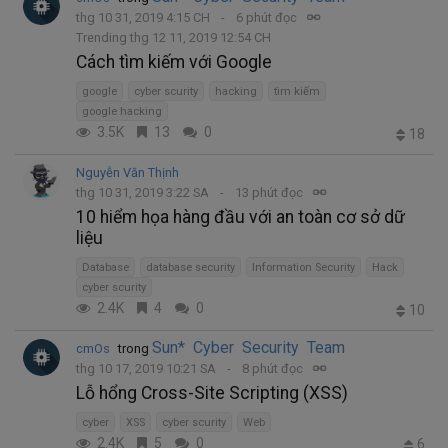
thg 10 31, 2019 4:15 CH
6 phút đọc
Trending thg 12 11, 2019 12:54 CH
Cách tìm kiếm với Google
google
cyber scurity
hacking
tìm kiếm
google hacking
3.5K
13
0
18
Nguyễn Văn Thịnh
thg 10 31, 2019 3:22 SA
13 phút đọc
10 hiểm họa hàng đầu với an toàn cơ sở dữ
liệu
Database
database security
Information Security
Hack
cyber scurity
2.4K
4
0
10
Sun* Cyber Security Team
cmOs
trong
thg 10 17, 2019 10:21 SA
8 phút đọc
Lỗ hổng Cross-Site Scripting (XSS)
cyber
XSS
cyber scurity
Web
2.4K
5
0
6