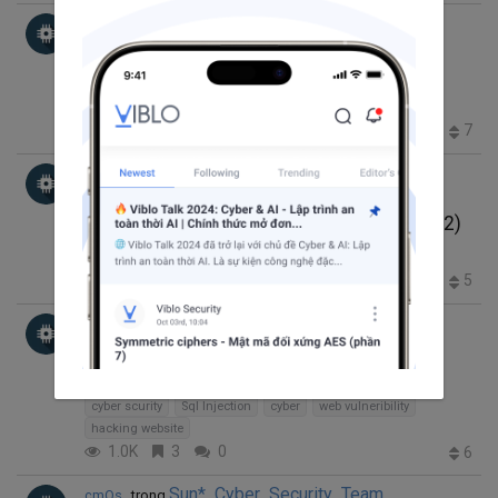
Sun* Cyber Security Team
cmOs
trong
thg 3 14, 2020 10:50 SA
7 phút đọc
Tìm hiểu CodeQL
code review
cyber scurity
codeql
4.4K
6
12
7
+3
Sun* Cyber Security Team
cmOs
trong
thg 2 7, 2020 11:38 SA
5 phút đọc
2 x (-2) = -4, còn máy tính nghĩ sao? (Phần 2)
computer
cyber scurity
CyberSecurity
5.3K
1
0
5
Sun* Cyber Security Team
cmOs
trong
thg 11 15, 2019 2:58 CH
5 phút đọc
Tấn công SQL injection
cyber scurity
Sql Injection
cyber
web vulneribility
hacking website
1.0K
3
0
6
Sun* Cyber Security Team
cmOs
trong