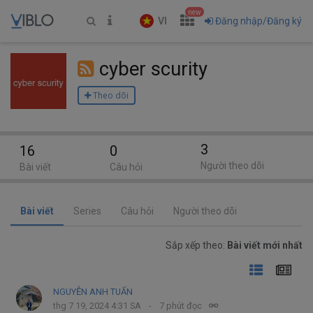
new
VI
Đăng nhập/Đăng ký
cyber scurity
Theo dõi
3
16
0
Người theo dõi
Bài viết
Câu hỏi
Bài viết
Series
Câu hỏi
Người theo dõi
Sắp xếp theo:
Bài viết mới nhất
NGUYỄN ANH TUẤN
thg 7 19, 2024 4:31 SA
7 phút đọc