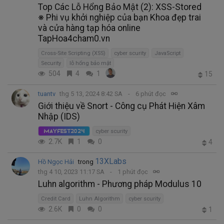
Top Các Lỗ Hổng Bảo Mật (2): XSS-Stored
※ Phi vụ khởi nghiệp của bạn Khoa đẹp trai
và cửa hàng tạp hóa online
TapHoa4cham0.vn
Cross-Site Scripting (XSS)
cyber scurity
JavaScript
Security
lỗ hổng bảo mật
504
4
1
15
tuantv
thg 5 13, 2024 8:42 SA
6 phút đọc
Giới thiệu về Snort - Công cụ Phát Hiện Xâm
Nhập (IDS)
cyber scurity
MayFest2024
2.7K
1
0
4
13XLabs
Hồ Ngọc Hải
trong
thg 4 10, 2023 11:17 SA
1 phút đọc
Luhn algorithm - Phương pháp Modulus 10
Credit Card
Luhn Algorithm
cyber scurity
2.6K
0
0
1