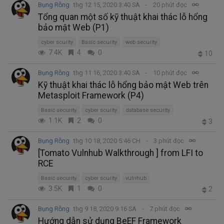
Bụng Rỗng
thg 12 15, 2020 3:40 SA
20 phút đọc
Tổng quan một số kỹ thuật khai thác lỗ hổng
bảo mật Web (P1)
cyber scurity
Basic security
web security
7.4K
4
0
10
Bụng Rỗng
thg 11 16, 2020 3:40 SA
10 phút đọc
Kỹ thuật khai thác lỗ hổng bảo mật Web trên
Metasploit Framework (P4)
Basic security
cyber scurity
database security
1.1K
2
0
3
Bụng Rỗng
thg 10 18, 2020 5:46 CH
3 phút đọc
[Tomato Vulnhub Walkthrough ] from LFI to
RCE
Basic security
cyber scurity
vulnhub
3.5K
1
0
2
Bụng Rỗng
thg 9 18, 2020 9:16 SA
7 phút đọc
Hướng dẫn sử dụng BeEF Framework