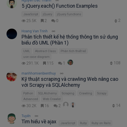
Nguyen Dac Thanh
5 jQuery.each() Function Examples
JavaScript
jQuery
jQuery functions
2
25.5K
2
0
Hoang Van Trinh
Phân tích thiết kế hệ thống thông tin sử dụng
biểu đồ UML (Phần 1)
UML
Abstract Class
Phân tích thiết kế
use case diagram
108
291.1K
115
1
manhhomienbienthuy
Kỹ thuật scraping và crawling Web nâng cao
với Scrapy và SQLAlchemy
Python
SQLAlchemy
Scraping
Crawling
Scrapy
Advanced
Web Crawler
14
30.2K
16
2
Tuyến
Tìm hiểu về ajax
JavaScript
Ruby
Ruby on Rails