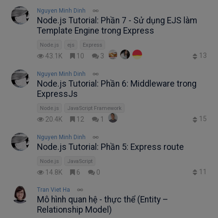
Nguyen Minh Dinh
Node.js Tutorial: Phần 7 - Sử dụng EJS làm
Template Engine trong Express
Node.js
ejs
Express
13
43.1K
10
3
Nguyen Minh Dinh
Node.js Tutorial: Phần 6: Middleware trong
ExpressJs
Node.js
JavaScript Framework
15
20.4K
12
1
Nguyen Minh Dinh
Node.js Tutorial: Phần 5: Express route
Node.js
JavaScript
11
14.8K
6
0
Tran Viet Ha
Mô hình quan hệ - thực thể (Entity –
Relationship Model)