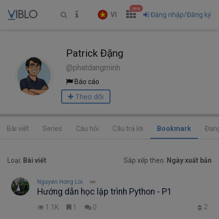
new
VI
Đăng nhập/Đăng ký
Patrick Đặng
@phatdangminh
Báo cáo
Theo dõi
Bài viết
Series
Câu hỏi
Câu trả lời
Bookmark
Đang
Loại:
Bài viết
Sắp xếp theo:
Ngày xuất bản
Nguyen Hong Loi
Hướng dẫn học lập trình Python - P1
2
1.1K
1
0