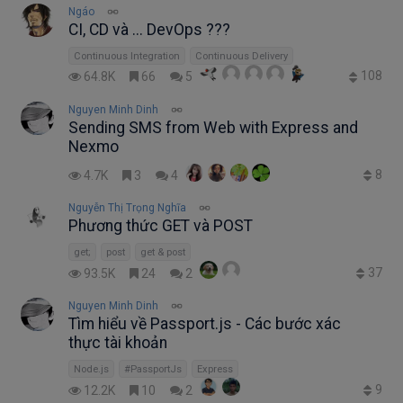
Ngáo
CI, CD và ... DevOps ???
Continuous Integration
Continuous Delivery
108
64.8K
66
5
Nguyen Minh Dinh
Sending SMS from Web with Express and
Nexmo
8
4.7K
3
4
Nguyễn Thị Trọng Nghĩa
Phương thức GET và POST
get;
post
get & post
37
93.5K
24
2
Nguyen Minh Dinh
Tìm hiểu về Passport.js - Các bước xác
thực tài khoản
Node.js
#PassportJs
Express
9
12.2K
10
2