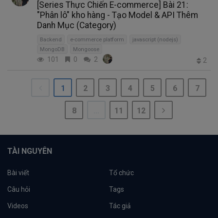
[Series Thực Chiến E-commerce] Bài 21:
"Phân lô" kho hàng - Tạo Model & API Thêm
Danh Mục (Category)
Backend
e-commerce platform
javascript (nodejs)
MongoDB
Mongoose
101
0
2
2
1
2
3
4
5
6
7
8
...
11
12
TÀI NGUYÊN
Bài viết
Tổ chức
Câu hỏi
Tags
Videos
Tác giả