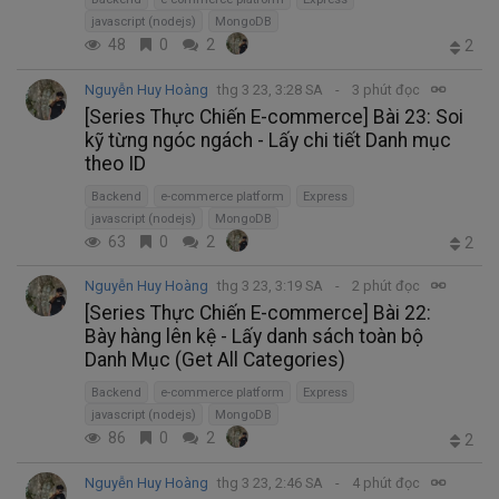
javascript (nodejs)
MongoDB
48
0
2
2
Nguyễn Huy Hoàng
thg 3 23, 3:28 SA
3 phút đọc
[Series Thực Chiến E-commerce] Bài 23: Soi
kỹ từng ngóc ngách - Lấy chi tiết Danh mục
theo ID
Backend
e-commerce platform
Express
javascript (nodejs)
MongoDB
63
0
2
2
Nguyễn Huy Hoàng
thg 3 23, 3:19 SA
2 phút đọc
[Series Thực Chiến E-commerce] Bài 22:
Bày hàng lên kệ - Lấy danh sách toàn bộ
Danh Mục (Get All Categories)
Backend
e-commerce platform
Express
javascript (nodejs)
MongoDB
86
0
2
2
Nguyễn Huy Hoàng
thg 3 23, 2:46 SA
4 phút đọc