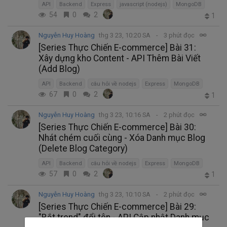
API
Backend
Express
javascript (nodejs)
MongoDB
54
0
2
1
Nguyễn Huy Hoàng
thg 3 23, 10:20 SA
3 phút đọc
[Series Thực Chiến E-commerce] Bài 31:
Xây dựng kho Content - API Thêm Bài Viết
(Add Blog)
API
Backend
câu hỏi về nodejs
Express
MongoDB
67
0
2
1
Nguyễn Huy Hoàng
thg 3 23, 10:16 SA
2 phút đọc
[Series Thực Chiến E-commerce] Bài 30:
Nhát chém cuối cùng - Xóa Danh mục Blog
(Delete Blog Category)
API
Backend
câu hỏi về nodejs
Express
MongoDB
57
0
2
1
Nguyễn Huy Hoàng
thg 3 23, 10:10 SA
2 phút đọc
[Series Thực Chiến E-commerce] Bài 29:
"Bắt trend" đổi tên - API Cập nhật Danh mục