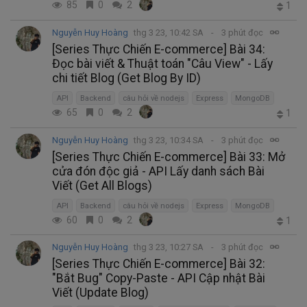
85
0
2
1
Nguyễn Huy Hoàng
thg 3 23, 10:42 SA
3 phút đọc
[Series Thực Chiến E-commerce] Bài 34:
Đọc bài viết & Thuật toán "Câu View" - Lấy
chi tiết Blog (Get Blog By ID)
API
Backend
câu hỏi về nodejs
Express
MongoDB
65
0
2
1
Nguyễn Huy Hoàng
thg 3 23, 10:34 SA
3 phút đọc
[Series Thực Chiến E-commerce] Bài 33: Mở
cửa đón độc giả - API Lấy danh sách Bài
Viết (Get All Blogs)
API
Backend
câu hỏi về nodejs
Express
MongoDB
60
0
2
1
Nguyễn Huy Hoàng
thg 3 23, 10:27 SA
3 phút đọc
[Series Thực Chiến E-commerce] Bài 32:
"Bắt Bug" Copy-Paste - API Cập nhật Bài
Viết (Update Blog)