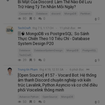
Bí Mật Của Discord: Làm Thế Nào Để Lưu
Trữ Hàng Tỷ Tin Nhắn Mỗi Ngày?
Cassandra
Database
discord
MongoDB
Partition
80
0
0
0
TechCraft
thg 7 5, 1:17 CH
11 phút đọc
🗄️🧠 MongoDB vs PostgreSQL: So Sánh
Thực Chiến Theo 10 Tiêu Chí - Database
System Design P20
Database
DatabaseSystemDesign
MongoDB
PostgreSQL
TechCraft
39
9
0
9
Trung tín Phạm
thg 4 19, 12:51 SA
6 phút đọc
[Open Source] #157 - Vocard Bot: Hệ thống
âm thanh Discord chuyên nghiệp với kiến
trúc Lavalink, Python Asyncio và cơ chế điều
phối Voicelink thông minh
Advance Python
OpenSource
MongoDB
50
0
0
0