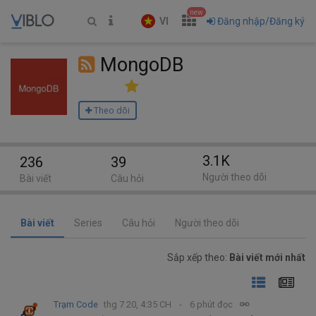
new
VI
Đăng nhập/Đăng ký
MongoDB
Theo dõi
3.1K
236
39
Người theo dõi
Bài viết
Câu hỏi
Bài viết
Series
Câu hỏi
Người theo dõi
Sắp xếp theo:
Bài viết mới nhất
Trạm Code
thg 7 20, 4:35 CH
6 phút đọc