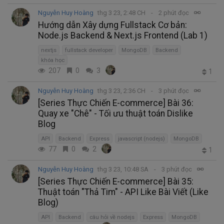
Nguyễn Huy Hoàng
thg 3 23, 2:48 CH
2 phút đọc
Hướng dẫn Xây dựng Fullstack Cơ bản:
Node.js Backend & Next.js Frontend (Lab 1)
nextjs
fullstack developer
MongoDB
Backend
khóa học
207
0
3
1
Nguyễn Huy Hoàng
thg 3 23, 2:36 CH
3 phút đọc
[Series Thực Chiến E-commerce] Bài 36:
Quay xe "Chê" - Tối ưu thuật toán Dislike
Blog
API
Backend
Express
javascript (nodejs)
MongoDB
77
0
2
1
Nguyễn Huy Hoàng
thg 3 23, 10:48 SA
3 phút đọc
[Series Thực Chiến E-commerce] Bài 35:
Thuật toán "Thả Tim" - API Like Bài Viết (Like
Blog)
API
Backend
câu hỏi về nodejs
Express
MongoDB