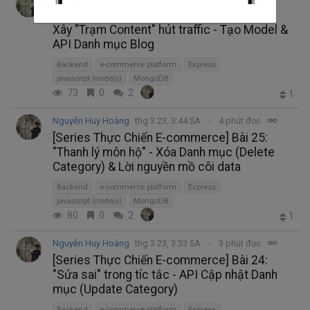
[Series Thực Chiến E-commerce] Bài 26:
Xây "Trạm Content" hút traffic - Tạo Model &
API Danh mục Blog
Backend
e-commerce platform
Express
javascript (nodejs)
MongoDB
73
0
2
1
Nguyễn Huy Hoàng
thg 3 23, 3:44 SA
4 phút đọc
[Series Thực Chiến E-commerce] Bài 25:
"Thanh lý môn hộ" - Xóa Danh mục (Delete
Category) & Lời nguyền mồ côi data
Backend
e-commerce platform
Express
javascript (nodejs)
MongoDB
80
0
2
1
Nguyễn Huy Hoàng
thg 3 23, 3:33 SA
3 phút đọc
[Series Thực Chiến E-commerce] Bài 24:
"Sửa sai" trong tíc tắc - API Cập nhật Danh
mục (Update Category)
Backend
e-commerce platform
Express