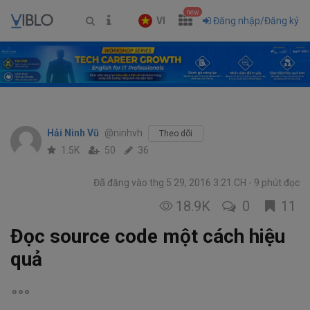
new
VI
Đăng nhập/Đăng ký
Hải Ninh Vũ
@ninhvh
Theo dõi
1.5K
50
36
Đã đăng vào thg 5 29, 2016 3:21 CH
9 phút đọc
18.9K
0
11
Đọc source code một cách hiệu
quả