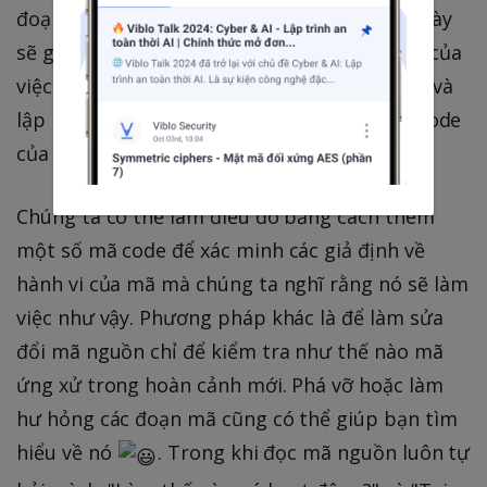
đoạn source code tương tác với nhau. Điều này
sẽ giúp bạn đạt được những mục tiêu chính của
việc đọc mã nguồn, mà là để có thể suy nghĩ và
lập luận về tất cả các khía cạnh của source code
của một hệ thống phần mềm .
Chúng ta có thể làm điều đó bằng cách thêm
một số mã code để xác minh các giả định về
hành vi của mã mà chúng ta nghĩ rằng nó sẽ làm
việc như vậy. Phương pháp khác là để làm sửa
đổi mã nguồn chỉ để kiểm tra như thế nào mã
ứng xử trong hoàn cảnh mới. Phá vỡ hoặc làm
hư hỏng các đoạn mã cũng có thể giúp bạn tìm
hiểu về nó
. Trong khi đọc mã nguồn luôn tự