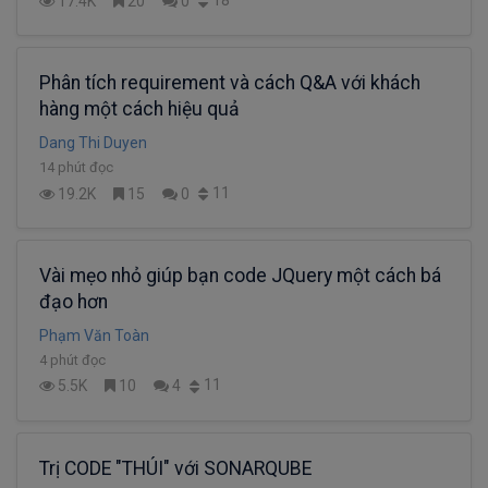
17.4K
20
0
Phân tích requirement và cách Q&A với khách
hàng một cách hiệu quả
Dang Thi Duyen
14 phút đọc
11
19.2K
15
0
Vài mẹo nhỏ giúp bạn code JQuery một cách bá
đạo hơn
Phạm Văn Toàn
4 phút đọc
11
5.5K
10
4
Trị CODE "THÚI" với SONARQUBE