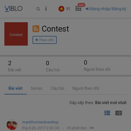
new
VI
Đăng nhập/Đăng ký
Contest
Theo dõi
0
2
0
Người theo dõi
Bài viết
Câu hỏi
Bài viết
Series
Câu hỏi
Người theo dõi
Sắp xếp theo:
Bài viết mới nhất
manhhomienbienthuy
thg 8 26, 2017 2:33 CH
35 phút đọc