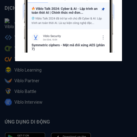
DỊCH VỤ
Viblo
Viblo Code
Viblo CTF
Viblo CV
Viblo Learning
Viblo Partner
Viblo Battle
Viblo Interview
ỨNG DỤNG DI ĐỘNG