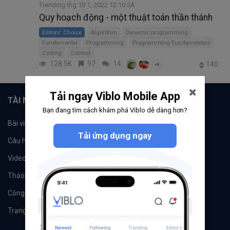
Trending thg 10 1, 2022 12:10 SA
Quy hoạch động - một thuật toán thần thánh
Editors' Choice
Algorithm
Dynamic programming
Fundamental
Programming
Programming Fundamentals
Coding
Contest
128.5K
97
14
140
+8
Tải ngay Viblo Mobile App
TÀI NGUYÊN
Bạn đang tìm cách khám phá Viblo dễ dàng hơn?
Bài viết
Tổ chức
Tải ứng dụng ngay
Câu hỏi
Tags
Videos
Tác giả
Thảo luận
Đề xuất hệ thống
Công cụ
Machine Learning
Trạng thái hệ thống