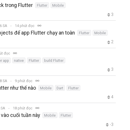
ck trong Flutter
Flutter
Mobile
3
46 SA
14 phút đọc
jects để app Flutter chạy an toàn
Flutter
Mobile
2
út đọc
er app
native
Flutter
build Flutter
3
28 SA
9 phút đọc
utter như thế nào
Mobile
Dart
Flutter
4
1 SA
18 phút đọc
 vào cuối tuần này
Mobile
Flutter
-3