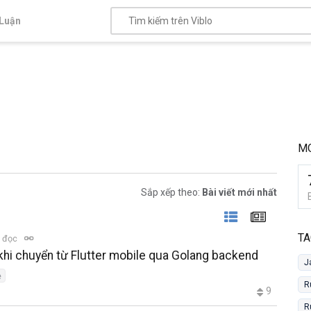
Luận
M
Sắp xếp theo:
Bài viết mới nhất
TA
t đọc
rở khi chuyển từ Flutter mobile qua Golang backend
J
e
R
9
R