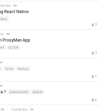
phút đọc
ng React Native
ative
3
đọc
th ProxyMan App
tend
QC/QA
3
e
Tester
Node.js
1
va ?
android kotlin
Mobile
6
0 SA
12 phút đọc