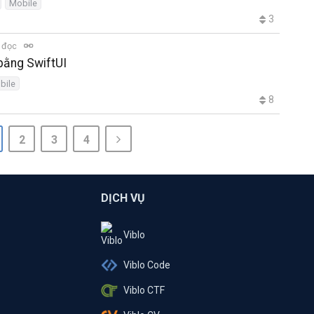
Mobile
3
t đọc
bằng SwiftUI
bile
8
2
3
4
DỊCH VỤ
Viblo
Viblo Code
Viblo CTF