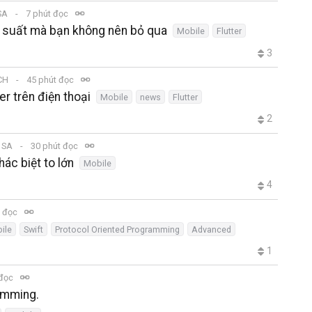
 SA
7 phút đọc
ng suất mà bạn không nên bỏ qua
Mobile
Flutter
3
 CH
45 phút đọc
er trên điện thoại
Mobile
news
Flutter
2
7 SA
30 phút đọc
ác biệt to lớn
Mobile
4
t đọc
ile
Swift
Protocol Oriented Programming
Advanced
1
 đọc
amming.