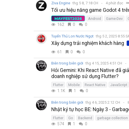
Ziva Engine
thg 5 8, 7:18 CH
4 phút đọc
Tối ưu hiệu năng game Godot 4 trê
MAYFEST2026
Android
Game-Dev
162
0
0
Tuyển Thủ Lon Nước Ngọt
thg 5 2, 2025 8:55 
Xây dựng trải nghiệm khách hàng
61
0
0
Biên trong biên giới
thg 4 15, 2025 4:51 CH
Hỏi Gemini: Khi React Native đã giả
doanh nghiệp sử dụng Flutter?
Flutter
Mobile
React Native
JavaScript
1.1K
1
0
Biên trong biên giới
thg 4 6, 2025 2:12 CH
8
Nhật ký tự học BE: Ngày 3 - Garbage
Flutter
Go
Backend
garbage collection
574
1
0