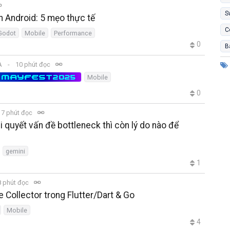
S
n Android: 5 mẹo thực tế
C
Godot
Mobile
Performance
0
B
SA
10 phút đọc
MAYFEST2025
Mobile
0
7 phút đọc
i quyết vấn đề bottleneck thì còn lý do nào để
gemini
1
 phút đọc
 Collector trong Flutter/Dart & Go
Mobile
4