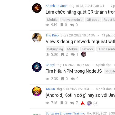
Khanh Le Xuan
thg 10 13, 2024 2:38 CH
7 
Làm chức năng quét QR từ ảnh tro
Mobile
native module
QR code
React N
949
0
0
Thư Diệp
thg 9 28, 2023 10:54 SA
11 phút 
View & debug network request wi
Debugging
Mobile
network
Bí kíp Fron
3.0K
2
1
Cheryl
thg 1 5, 2023 10:15 SA
5 phút đọc
Tìm hiểu NPM trong NodeJS
Mobil
2.3K
0
0
Ankun
thg 6 13, 2022 6:29 SA
5 phút đọc
[Android] Kotlin có gì hay so với Ja
718
3
7
+3
Software Engineer Training
thg 9 26, 2021 8:3