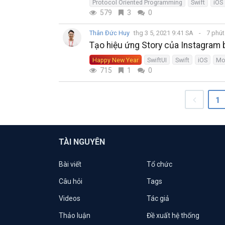
Protocol Oriented Programming
Swift
iOS
579
3
0
Thân Đức Huy
thg 3 5, 2021 9:41 SA
7 phú
Tạo hiệu ứng Story của Instagram 
Happy New Year
SwiftUI
Swift
iOS
Mo
715
1
0
1
TÀI NGUYÊN
Bài viết
Tổ chức
Câu hỏi
Tags
Videos
Tác giả
Thảo luận
Đề xuất hệ thống