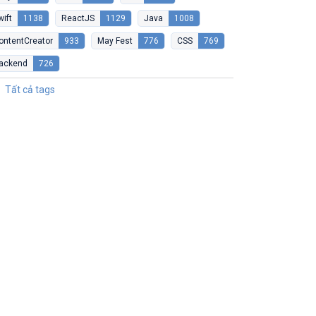
wift
1138
ReactJS
1129
Java
1008
ontentCreator
933
May Fest
776
CSS
769
ackend
726
Tất cả tags