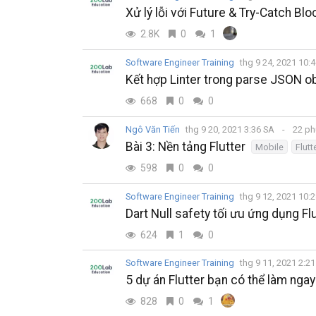
Xử lý lỗi với Future & Try-Catch Blo
2.8K
0
1
Software Engineer Training
thg 9 24, 2021 10:
Kết hợp Linter trong parse JSON ob
668
0
0
Ngô Văn Tiến
thg 9 20, 2021 3:36 SA
22 ph
Bài 3: Nền tảng Flutter
Mobile
Flutt
598
0
0
Software Engineer Training
thg 9 12, 2021 10:
Dart Null safety tối ưu ứng dụng Fl
624
1
0
Software Engineer Training
thg 9 11, 2021 2:2
5 dự án Flutter bạn có thể làm ngay
828
0
1