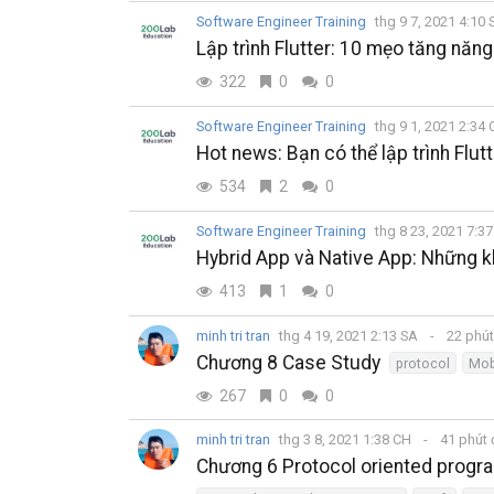
Software Engineer Training
thg 9 7, 2021 4:10
Lập trình Flutter: 10 mẹo tăng nă
322
0
0
Software Engineer Training
thg 9 1, 2021 2:34
Hot news: Bạn có thể lập trình Flutt
534
2
0
Software Engineer Training
thg 8 23, 2021 7:3
Hybrid App và Native App: Những kh
413
1
0
minh tri tran
thg 4 19, 2021 2:13 SA
22 phú
Chương 8 Case Study
protocol
Mob
267
0
0
minh tri tran
thg 3 8, 2021 1:38 CH
41 phút
Chương 6 Protocol oriented progr