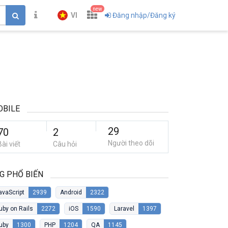
new
VI
Đăng nhập/Đăng ký
OBILE
29
70
2
Người theo dõi
Bài viết
Câu hỏi
G PHỔ BIẾN
avaScript
2939
Android
2322
uby on Rails
2272
iOS
1590
Laravel
1397
uby
1300
PHP
1204
QA
1145