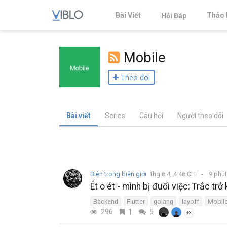
Bài Viết
Thảo 
Hỏi Đáp
Mobile
Theo dõi
Bài viết
Series
Câu hỏi
Người theo dõi
Biên trong biên giới
thg 6 4, 4:46 CH
9 phú
Ét o ét - mình bị đuổi việc: Trắc t
Backend
Flutter
golang
layoff
Mobil
296
1
5
+3