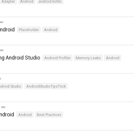
Adapter
Android
android kotlin
ndroid
Placeholder
Android
g Android Studio
Android Profiler
Memory Leaks
Android
droid Studio
AndroidStudioTipsTrick
ndroid
Android
Best Practices