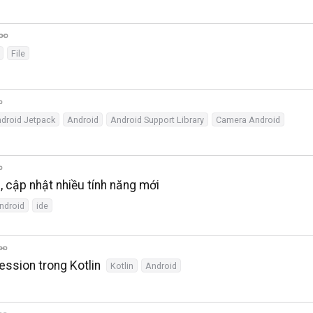
File
droid Jetpack
Android
Android Support Library
Camera Android
g, cập nhật nhiều tính năng mới
ndroid
ide
ssion trong Kotlin
Kotlin
Android