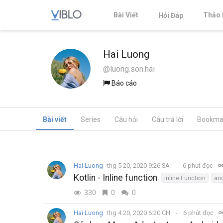
Bài Viết
Thảo 
Hỏi Đáp
Hai Luong
@luong.son.hai
Báo cáo
Bài viết
Series
Câu hỏi
Câu trả lời
Bookma
Hai Luong
thg 5 20, 2020 9:26 SA
6 phút đọc
Kotlin - Inline function
inline Function
and
330
0
0
Hai Luong
thg 4 20, 2020 6:20 CH
6 phút đọc