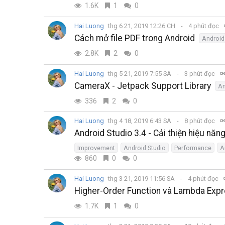
1.6K
1
0
Hai Luong
thg 6 21, 2019 12:26 CH
4 phút đọc
Cách mở file PDF trong Android
Android
2.8K
2
0
Hai Luong
thg 5 21, 2019 7:55 SA
3 phút đọc
CameraX - Jetpack Support Library
An
336
2
0
Hai Luong
thg 4 18, 2019 6:43 SA
8 phút đọc
Android Studio 3.4 - Cải thiện hiệu năn
Improvement
Android Studio
Performance
A
860
0
0
Hai Luong
thg 3 21, 2019 11:56 SA
4 phút đọc
Higher-Order Function và Lambda Expre
1.7K
1
0