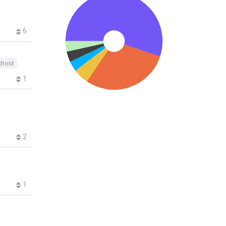
6
droid
1
2
1