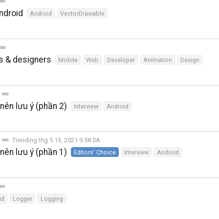
ndroid
Android
VectorDrawable
rs & designers
Mobile
Web
Developer
Animation
Design
nên lưu ý (phần 2)
Interview
Android
Trending thg 5 13, 2021 9:58 SA
nên lưu ý (phần 1)
Editors' Choice
Interview
Android
id
Logger
Logging