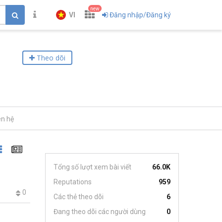
new
VI
Đăng nhập/Đăng ký
Theo dõi
ên hệ
Tổng số lượt xem bài viết
66.0K
Reputations
959
0
Các thẻ theo dõi
6
Đang theo dõi các người dùng
0