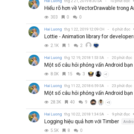
Hai Luong
thg 2 21, 2019 8:30 SA
10 phút đọc
Hiểu rõ hơn về VectorDrawable trong A
303
0
0
Hai Luong
thg 1 22, 2019 12:09 CH
6 phút đọc
Lottie - Animation library for develope
2.1K
1
2
Hai Luong
thg 12 19, 2018 1:53 SA
20 phút đọc
Một số câu hỏi phỏng vấn Android bạn 
8.0K
15
3
+1
Hai Luong
thg 11 22, 2018 6:59 SA
23 phút đọc
Một số câu hỏi phỏng vấn Android bạn 
28.3K
40
9
+5
Hai Luong
thg 10 22, 2018 1:34 SA
9 phút đọc
Logging hiệu quả hơn với Timber
Andro
5.5K
8
0