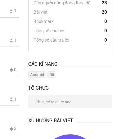
Các người dùng đang theo dõi
28
1
Bài viết
20
Bookmark
0
Tổng số câu hỏi
0
Tổng số câu trả lời
0
1
CÁC KĨ NĂNG
0
Android
Git
TỔ CHỨC
1
Chưa có tổ chức nào.
XU HƯỚNG BÀI VIẾT
3