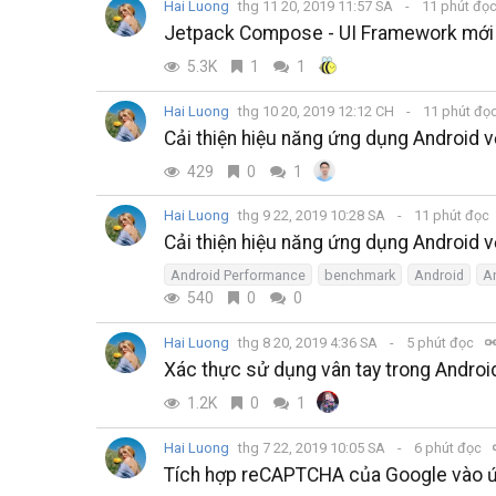
Hai Luong
thg 11 20, 2019 11:57 SA
11 phút đọ
Jetpack Compose - UI Framework mới
5.3K
1
1
Hai Luong
thg 10 20, 2019 12:12 CH
11 phút đọ
Cải thiện hiệu năng ứng dụng Android 
429
0
1
Hai Luong
thg 9 22, 2019 10:28 SA
11 phút đọc
Cải thiện hiệu năng ứng dụng Android 
Android Performance
benchmark
Android
A
540
0
0
Hai Luong
thg 8 20, 2019 4:36 SA
5 phút đọc
Xác thực sử dụng vân tay trong Androi
1.2K
0
1
Hai Luong
thg 7 22, 2019 10:05 SA
6 phút đọc
Tích hợp reCAPTCHA của Google vào 