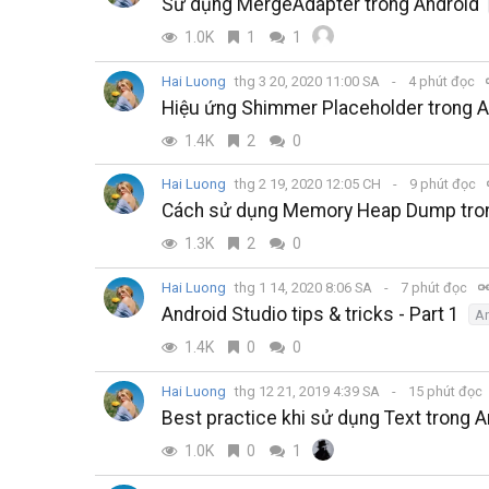
Sử dụng MergeAdapter trong Android
1.0K
1
1
Hai Luong
thg 3 20, 2020 11:00 SA
4 phút đọc
Hiệu ứng Shimmer Placeholder trong A
1.4K
2
0
Hai Luong
thg 2 19, 2020 12:05 CH
9 phút đọc
Cách sử dụng Memory Heap Dump tron
1.3K
2
0
Hai Luong
thg 1 14, 2020 8:06 SA
7 phút đọc
Android Studio tips & tricks - Part 1
An
1.4K
0
0
Hai Luong
thg 12 21, 2019 4:39 SA
15 phút đọc
Best practice khi sử dụng Text trong A
1.0K
0
1