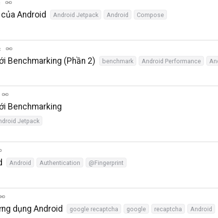
c
 của Android
Android Jetpack
Android
Compose
c
với Benchmarking (Phần 2)
benchmark
Android Performance
An
với Benchmarking
ndroid Jetpack
d
Android
Authentication
@Fingerprint
ứng dụng Android
google recaptcha
google
recaptcha
Android