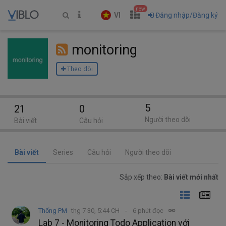
new
VI
Đăng nhập/Đăng ký
monitoring
Theo dõi
5
21
0
Người theo dõi
Bài viết
Câu hỏi
Bài viết
Series
Câu hỏi
Người theo dõi
Sắp xếp theo:
Bài viết mới nhất
Thống PM
thg 7 30, 5:44 CH
6 phút đọc
Lab 7 - Monitoring Todo Application với