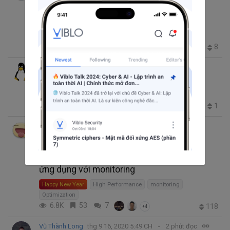
Prometheus Exporters để cải thiện hiệu
năng hệ thống.
Prometheus
DevOps
monitoring
2.6K
3
7
8
+1
Tommy Le
thg 5 5, 2021 7:54 SA
5 phút đọc
Java Performance Tool Part 1: VisualVM
JVisualVM
monitoring
Java
High Performance
2.4K
5
0
1
Minh Monmen
thg 1 24, 2021 7:58 SA
23 phút đọc
Trending thg 3 10, 2021 10:44 SA
Performance Optimization 104: Trinh sát
ứng dụng với monitoring
Happy New Year
High Performance
monitoring
Optimization
6.8K
53
7
118
+4
Vũ Thành Long
thg 9 16, 2020 5:49 CH
2 phút đọc