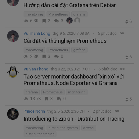
Hướng dẫn cài đặt Grafana trên Debian
monitoring
Prometheus
grafana
6.3K
2
3
6
Vũ Thành Long
thg 9 6, 2020 7:08 SA
5 phút đọc
Cài đặt và thử nghiệm Prometheus
monitoring
Prometheus
grafana
2.3K
3
0
6
Vu Van Phong
thg 8 22, 2020 2:17 CH
6 phút đọc
Tạo server monitor dashboard "xịn xò" với
Prometheus, Node Exporter và Grafana
grafana
Prometheus
monitoring
13.7K
3
0
5
Prince Norin
thg 2 5, 2020 2:36 CH
2 phút đọc
Introducing to Zipkin - Distribution Tracing
monitoring
distributed system
devtool
distributed tracing