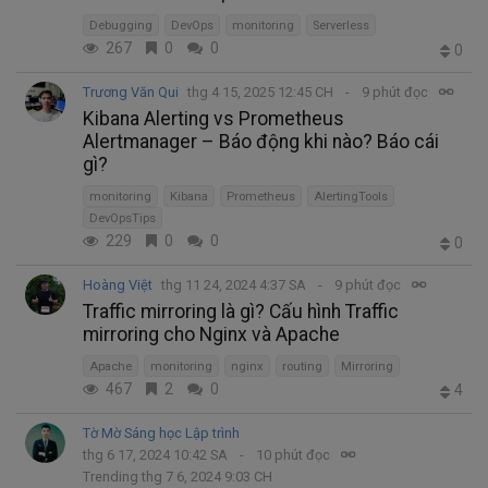
Debugging
DevOps
monitoring
Serverless
267
0
0
0
Trương Văn Qui
thg 4 15, 2025 12:45 CH
9 phút đọc
Kibana Alerting vs Prometheus
Alertmanager – Báo động khi nào? Báo cái
gì?
monitoring
Kibana
Prometheus
AlertingTools
DevOpsTips
229
0
0
0
Hoàng Việt
thg 11 24, 2024 4:37 SA
9 phút đọc
Traffic mirroring là gì? Cấu hình Traffic
mirroring cho Nginx và Apache
Apache
monitoring
nginx
routing
Mirroring
467
2
0
4
Tờ Mờ Sáng học Lập trình
thg 6 17, 2024 10:42 SA
10 phút đọc
Trending thg 7 6, 2024 9:03 CH