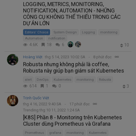
LOGGING, METRICS, MONITORING,
NOTIFICATION, AUTOMATION - NHỮNG
CÔNG CỤ KHÔNG THỂ THIẾU TRONG CÁC
DỰ ÁN LỚN
Editors' Choice
System Design
Logging
monitoring
Automation
notification
4.6K
18
6
10
Hoàng Việt
thg 5 14, 2023 10:02 SA
8 phút đọc
Robusta nhưng không phải là coffee,
Robusta này giúp bạn giám sát Kubernetes
alert
DevOps
Kubernetes
monitoring
Robusta
614
1
0
3
Trịnh Quốc Việt
thg 4 16, 2022 9:40 SA
17 phút đọc
Trending thg 10 11, 2022 1:24 SA
[K8S] Phần 8 - Monitoring trên Kubernetes
Cluster dùng Prometheus và Grafana
Prometheus
grafana
monitoring
Kubernetes