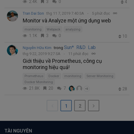
2.4K
3
0
4
Tran Dai Son
thg 11 7, 2019 7:40 SA
5 phút đọc
Monitor và Analyze một ứng dụng web
monitoring
Webpack
analyzing
1.1K
3
0
10
Sun* R&D Lab
Nguyễn Hữu Kim
trong
thg 9 22, 2019 9:27 SA
11 phút đọc
Giới thiệu về Prometheus, công cụ
monitoring hiệu quả!
Prometheus
Docker
monitoring
Server Monitoring
Docker Monitoring
21.8K
20
7
28
+3
1
2
TÀI NGUYÊN