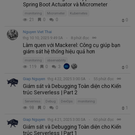
Spring Boot Actuator và Micrometer
monitoring
Micrometer
Kubernetes
21
0
0
0
Nguyen Viet Thai
thg 10 10, 2025 9:49 SA
8 phút đọc
Làm quen với Mackerel: Công cụ giúp bạn
giám sát hệ thống hiệu quả hơn
monitoring
observability
119
0
3
0
Giap Nguyen
thg 4 22, 2025 3:00 SA
55 phút đọc
Giám sát và Debugging Toàn diện cho Kiến
trúc Serverless | Part 2
Serverless
Debug
DevOps
monitoring
98
0
0
1
Giap Nguyen
thg 4 21, 2025 3:00 SA
60 phút đọc
Giám sát và Debugging Toàn diện cho Kiến
trúc Serverless | Part 1