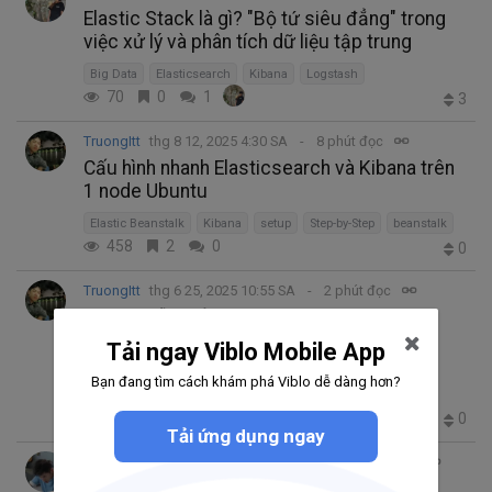
Elastic Stack là gì? "Bộ tứ siêu đẳng" trong
việc xử lý và phân tích dữ liệu tập trung
Big Data
Elasticsearch
Kibana
Logstash
70
0
1
3
TruongItt
thg 8 12, 2025 4:30 SA
8 phút đọc
Cấu hình nhanh Elasticsearch và Kibana trên
1 node Ubuntu
Elastic Beanstalk
Kibana
setup
Step-by-Step
beanstalk
458
2
0
0
TruongItt
thg 6 25, 2025 10:55 SA
2 phút đọc
Hướng Dẫn Cấu Hình Elasticsearch High
Availability và Kibana full setup
Tải ngay Viblo Mobile App
High Availability
Step-by-Step
Kibana
Server Setup
Bạn đang tìm cách khám phá Viblo dễ dàng hơn?
Elasticsearch
334
1
0
0
Tải ứng dụng ngay
Ông Huy Thắng
thg 5 5, 2025 9:44 SA
8 phút đọc
Tại sao ghi log luôn quan trọng trong