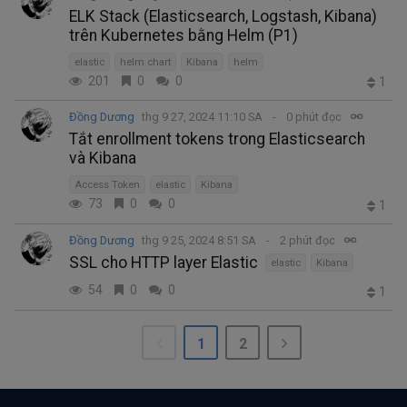
ELK Stack (Elasticsearch, Logstash, Kibana)
trên Kubernetes bằng Helm (P1)
elastic
helm chart
Kibana
helm
201
0
0
1
Đồng Dương
thg 9 27, 2024 11:10 SA
0 phút đọc
Tắt enrollment tokens trong Elasticsearch
và Kibana
Access Token
elastic
Kibana
73
0
0
1
Đồng Dương
thg 9 25, 2024 8:51 SA
2 phút đọc
SSL cho HTTP layer Elastic
elastic
Kibana
54
0
0
1
1
2