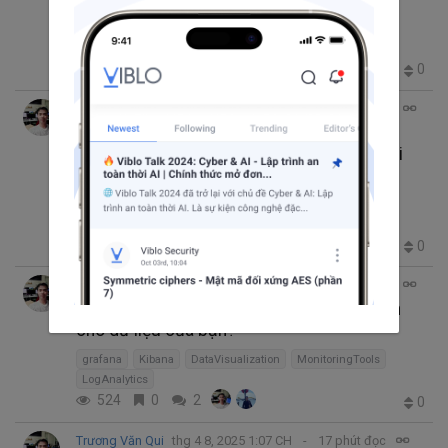
Microservice?
elastic
Kibana
Log4J
428
0
0
0
Trương Văn Qui
thg 4 15, 2025 12:45 CH
9 phút đọc
Kibana Alerting vs Prometheus
Alertmanager – Báo động khi nào? Báo cái
gì?
monitoring
Kibana
Prometheus
AlertingTools
DevOpsTips
230
0
0
0
Trương Văn Qui
thg 4 14, 2025 2:25 CH
11 phút đọc
Kibana vs Grafana – Ai là vua visualization
cho dữ liệu của bạn?
grafana
Kibana
DataVisualization
MonitoringTools
LogAnalytics
524
0
2
0
Trương Văn Qui
thg 4 8, 2025 1:07 CH
17 phút đọc