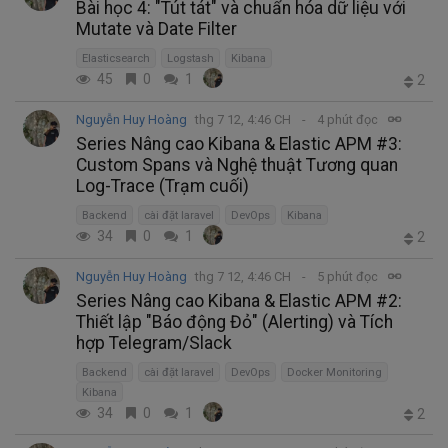
Bài học 4: "Tút tát" và chuẩn hóa dữ liệu với
Mutate và Date Filter
Elasticsearch
Logstash
Kibana
45
0
1
2
Nguyễn Huy Hoàng
thg 7 12, 4:46 CH
4 phút đọc
Series Nâng cao Kibana & Elastic APM #3:
Custom Spans và Nghệ thuật Tương quan
Log-Trace (Trạm cuối)
Backend
cài đặt laravel
DevOps
Kibana
34
0
1
2
Nguyễn Huy Hoàng
thg 7 12, 4:46 CH
5 phút đọc
Series Nâng cao Kibana & Elastic APM #2:
Thiết lập "Báo động Đỏ" (Alerting) và Tích
hợp Telegram/Slack
Backend
cài đặt laravel
DevOps
Docker Monitoring
Kibana
34
0
1
2