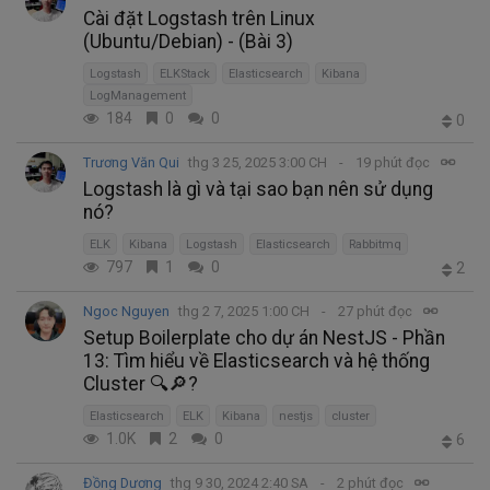
Cài đặt Logstash trên Linux
(Ubuntu/Debian) - (Bài 3)
Logstash
ELKStack
Elasticsearch
Kibana
LogManagement
184
0
0
0
Trương Văn Qui
thg 3 25, 2025 3:00 CH
19 phút đọc
Logstash là gì và tại sao bạn nên sử dụng
nó?
ELK
Kibana
Logstash
Elasticsearch
Rabbitmq
797
1
0
2
Ngoc Nguyen
thg 2 7, 2025 1:00 CH
27 phút đọc
Setup Boilerplate cho dự án NestJS - Phần
13: Tìm hiểu về Elasticsearch và hệ thống
Cluster 🔍️🔎?
Elasticsearch
ELK
Kibana
nestjs
cluster
1.0K
2
0
6
Đồng Dương
thg 9 30, 2024 2:40 SA
2 phút đọc