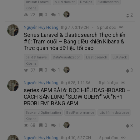
Artisan Laravel
build docker
DevOps
Elasticsearch
Kibana
22
0
1
2
Nguyễn Huy Hoàng
thg 7 7, 3:19 CH
5 phút đọc
Series Laravel & Elasticsearch Thực chiến
#6: Trạm cuối – Bảng điều khiển Kibana &
Trực quan hóa dữ liệu tối cao
cài đặt laravel
DataVisualization
Elasticsearch
ELKStack
Kibana
37
0
1
3
Nguyễn Huy Hoàng
thg 6 28, 1:11 SA
5 phút đọc
series APM BÀI 6: ĐỌC HIỂU DASHBOARD –
CÁCH SĂN LÙNG "SLOW QUERY" VÀ "N+1
PROBLEM" BẰNG APM
Backend Optimization
BestPerformance
cấu hình database
Kibana
68
0
1
3
Nguyễn Huy Hoàng
thg 4 10, 5:27 CH
5 phút đọc