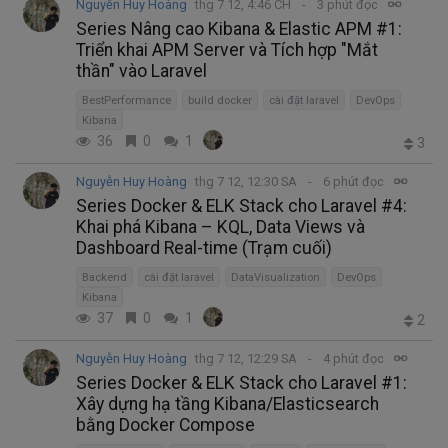
Nguyễn Huy Hoàng
thg 7 12, 4:46 CH
3 phút đọc
Series Nâng cao Kibana & Elastic APM #1:
Triển khai APM Server và Tích hợp "Mắt
thần" vào Laravel
BestPerformance
build docker
cài đặt laravel
DevOps
Kibana
36
0
1
3
Nguyễn Huy Hoàng
thg 7 12, 12:30 SA
6 phút đọc
Series Docker & ELK Stack cho Laravel #4:
Khai phá Kibana – KQL, Data Views và
Dashboard Real-time (Trạm cuối)
Backend
cài đặt laravel
DataVisualization
DevOps
Kibana
37
0
1
2
Nguyễn Huy Hoàng
thg 7 12, 12:29 SA
4 phút đọc
Series Docker & ELK Stack cho Laravel #1:
Xây dựng hạ tầng Kibana/Elasticsearch
bằng Docker Compose