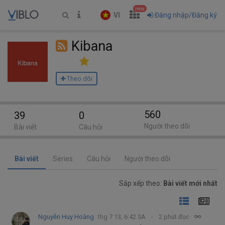
new
VI
Đăng nhập/Đăng ký
Kibana
Theo dõi
560
39
0
Người theo dõi
Bài viết
Câu hỏi
Bài viết
Series
Câu hỏi
Người theo dõi
Sắp xếp theo:
Bài viết mới nhất
Nguyễn Huy Hoàng
thg 7 13, 6:42 SA
2 phút đọc