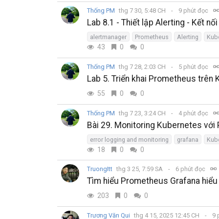
Thống PM
thg 7 30, 5:48 CH
9 phút đọc
Lab 8.1 - Thiết lập Alerting - Kết 
alertmanager
Prometheus
Alerting
Kub
43
0
0
Thống PM
thg 7 28, 2:03 CH
5 phút đọc
Lab 5. Triển khai Prometheus trên
55
0
0
Thống PM
thg 7 23, 3:24 CH
4 phút đọc
Bài 29. Monitoring Kubernetes với
error logging and monitoring
grafana
Kub
18
0
0
TruongItt
thg 3 25, 7:59 SA
6 phút đọc
Tìm hiểu Prometheus Grafana hiểu
203
0
0
Trương Văn Qui
thg 4 15, 2025 12:45 CH
9 