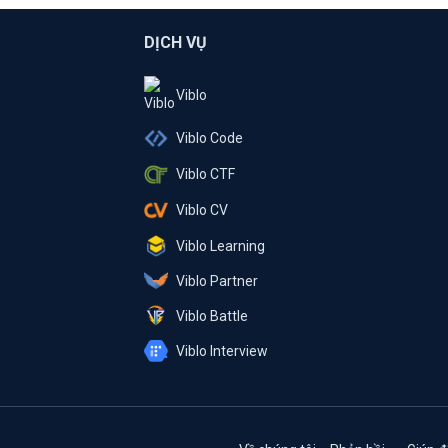
DỊCH VỤ
Viblo
Viblo Code
Viblo CTF
Viblo CV
Viblo Learning
Viblo Partner
Viblo Battle
Viblo Interview