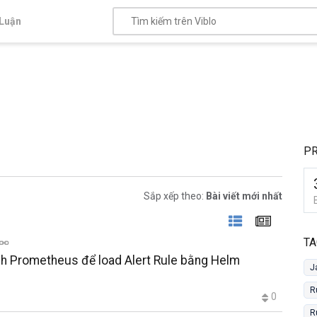
Luận
P
Sắp xếp theo:
Bài viết mới nhất
TA
hình Prometheus để load Alert Rule bằng Helm
J
R
0
R