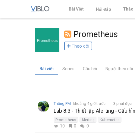
Bài Viết
Thảo 
Hỏi Đáp
Prometheus
Theo dõi
Bài viết
Series
Câu hỏi
Người theo dõi
Thống PM
khoảng 4 giờ trước
3 phút đọc
Lab 8.3 - Thiết lập Alerting - Cấu 
Prometheus
Alerting
Kubernetes
10
0
0