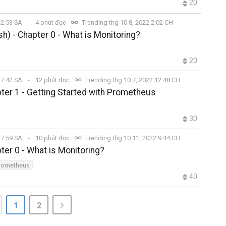
20
2 2:53 SA
4 phút đọc
Trending thg 10 8, 2022 2:02 CH
h) - Chapter 0 - What is Monitoring?
20
2 7:42 SA
12 phút đọc
Trending thg 10 7, 2022 12:48 CH
ter 1 - Getting Started with Prometheus
30
2 7:59 SA
10 phút đọc
Trending thg 10 11, 2022 9:44 CH
ter 0 - What is Monitoring?
rometheus
40
1
2