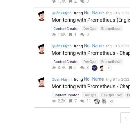
1.7K
2
0
No Name
Quân Huỳnh
trong
thg 10 6, 202
Monitoring with Prometheus (Englis
ContentCreator
DevOps
Prometheus
1.0K
1
0
No Name
Quân Huỳnh
trong
thg 10 5, 202
Monitoring with Prometheus - Chap
ContentCreator
DevOps
Prometheus
3.7K
5
3
+1
No Name
Quân Huỳnh
trong
thg 9 15, 202
Monitoring with Prometheus - Chap
ContentCreator
DevOps
DevOps Tool
P
2.2K
7
11
+2