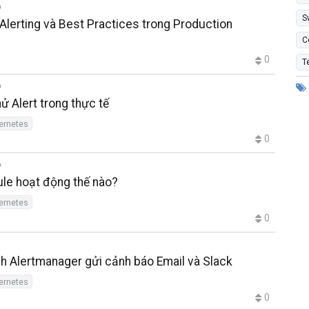
S
g Alerting và Best Practices trong Production
C
0
T
hử Alert trong thực tế
ernetes
0
 Rule hoạt động thế nào?
ernetes
0
hình Alertmanager gửi cảnh báo Email và Slack
ernetes
0