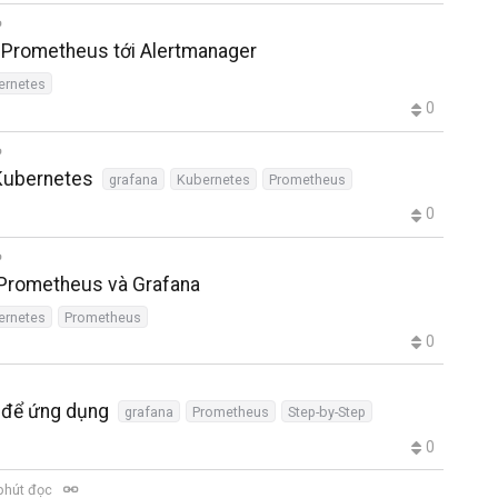
nối Prometheus tới Alertmanager
ernetes
0
 Kubernetes
grafana
Kubernetes
Prometheus
0
 Prometheus và Grafana
ernetes
Prometheus
0
 để ứng dụng
grafana
Prometheus
Step-by-Step
0
phút đọc