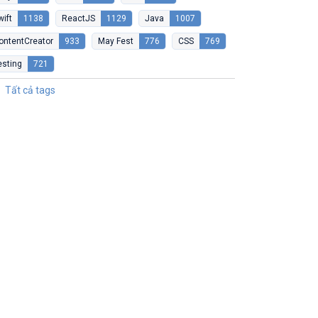
wift
1138
ReactJS
1129
Java
1007
ontentCreator
933
May Fest
776
CSS
769
esting
721
Tất cả tags