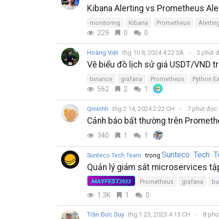
Kibana Alerting vs Prometheus Ale
monitoring
Kibana
Prometheus
Alertin
229
0
0
Hoàng Việt
thg 10 8, 2024 4:22 SA
5 phút 
Vẽ biểu đồ lịch sử giá USDT/VND t
binance
grafana
Prometheus
Python Ex
562
2
1
Qminhh
thg 2 14, 2024 2:22 CH
7 phút đọc
Cảnh báo bất thường trên Prometh
340
1
1
Sunteco Tech 
Sunteco Tech Team
trong
Quản lý giám sát microservices tập
MAYFEST
Prometheus
grafana
bu
2023
1.3K
1
0
Trần Đức Duy
thg 1 23, 2023 4:15 CH
8 phú