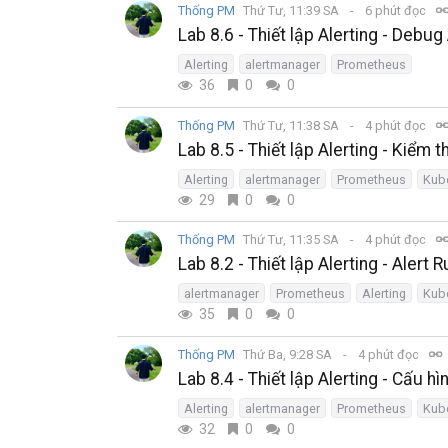
Thống PM
Thứ Tư, 11:39 SA
6 phút đọc
Lab 8.6 - Thiết lập Alerting - Debu
Alerting
alertmanager
Prometheus
36
0
0
Thống PM
Thứ Tư, 11:38 SA
4 phút đọc
Lab 8.5 - Thiết lập Alerting - Kiểm t
Alerting
alertmanager
Prometheus
Kub
29
0
0
Thống PM
Thứ Tư, 11:35 SA
4 phút đọc
Lab 8.2 - Thiết lập Alerting - Alert
alertmanager
Prometheus
Alerting
Kub
35
0
0
Thống PM
Thứ Ba, 9:28 SA
4 phút đọc
Lab 8.4 - Thiết lập Alerting - Cấu 
Alerting
alertmanager
Prometheus
Kub
32
0
0