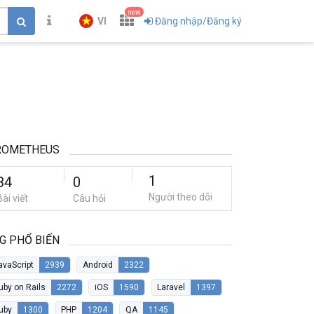
new
VI
Đăng nhập/Đăng ký
ROMETHEUS
1
34
0
Người theo dõi
Bài viết
Câu hỏi
G PHỔ BIẾN
avaScript
2939
Android
2322
uby on Rails
2272
iOS
1590
Laravel
1397
uby
1300
PHP
1204
QA
1145