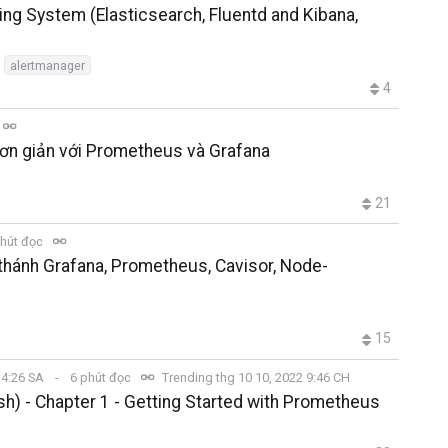
ring System (Elasticsearch, Fluentd and Kibana,
alertmanager
4
ng đơn giản với Prometheus và Grafana
21
hút đọc
thánh Grafana, Prometheus, Cavisor, Node-
15
2 4:26 SA
6 phút đọc
Trending thg 10 10, 2022 9:46 CH
h) - Chapter 1 - Getting Started with Prometheus