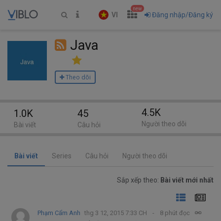
new
VI
Đăng nhập/Đăng ký
Java
Theo dõi
4.5K
1.0K
45
Người theo dõi
Bài viết
Câu hỏi
Bài viết
Series
Câu hỏi
Người theo dõi
Sắp xếp theo:
Bài viết mới nhất
Phạm Cẩm Anh
thg 3 12, 2015 7:33 CH
8 phút đọc