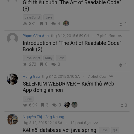
Giới thiệu cuốn “The Art of Readable Code”
(3)
JavaScript
Java
381
1
4
-1
Phạm Cẩm Anh
thg 3 12, 2015 6:59 CH
7 phút đọc
Introduction of “The Art of Readable Code”
Book (2)
JavaScript
Ruby
Java
272
0
0
-1
Hung Gau
thg 3 12, 2015 3:10 SA
7 phút đọc
SELENIUM WEBDRIVER – Kiểm thử Web-
App đơn giản hơn
Java
6.9K
3
3
0
Nguyễn Thị Hồng Nhung
thg 3 12, 2015 12:16 SA
12 phút đọc
Kết nối database với java spring
Java
QA