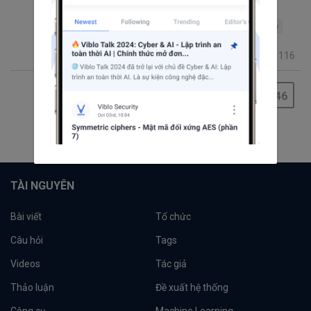
cặp họ
Editors' Choice
JavaScript
iOS
Android
PHP
Ruby
Java
C++
jQuery
C#
11.1K
86
23
116
9+
1
2
...
43
44
45
46
47
48
49
50
51
TÀI NGUYÊN
Bài viết
Tổ chức
Câu hỏi
Tags
Videos
Tác giả
Thảo luận
Đề xuất hệ thống
Công cụ
Machine Learning