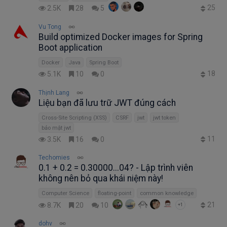
25
2.5K
28
5
Vu Tong
Build optimized Docker images for Spring
Boot application
Docker
Java
Spring Boot
18
5.1K
10
0
Thịnh Lang
Liệu bạn đã lưu trữ JWT đúng cách
Cross-Site Scripting (XSS)
CSRF
jwt
jwt token
bảo mật jwt
11
3.5K
16
0
Techomies
0.1 + 0.2 = 0.30000...04? - Lập trình viên
không nên bỏ qua khái niệm này!
Computer Science
floating-point
common knowledge
21
8.7K
20
10
+1
dohv