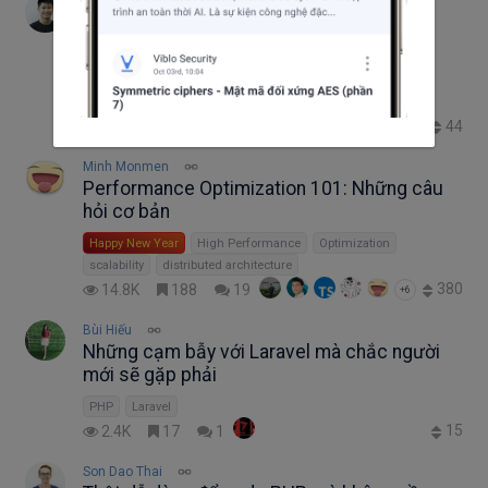
Minh Tuấn Ngụy
Laravel <= v8.4.2 debug mode: Remote
code execution - Chiếm quyền điều khiển
máy thằng bạn đang code PHP
Happy New Year
RCE
Laravel
PHP
44
5.1K
20
24
+4
Minh Monmen
Performance Optimization 101: Những câu
hỏi cơ bản
Happy New Year
High Performance
Optimization
scalability
distributed architecture
380
14.8K
188
19
+6
Bùi Hiếu
Những cạm bẫy với Laravel mà chắc người
mới sẽ gặp phải
PHP
Laravel
15
2.4K
17
1
Son Dao Thai