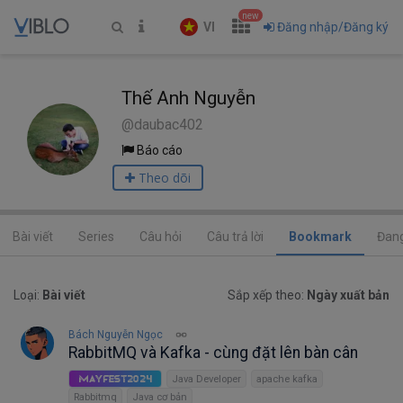
new
VI
Đăng nhập/Đăng ký
Thế Anh Nguyễn
@daubac402
Báo cáo
Theo dõi
Bài viết
Series
Câu hỏi
Câu trả lời
Bookmark
Đang
Loại:
Bài viết
Sắp xếp theo:
Ngày xuất bản
Bách Nguyễn Ngọc
RabbitMQ và Kafka - cùng đặt lên bàn cân
Java Developer
apache kafka
MayFest2024
Rabbitmq
Java cơ bản