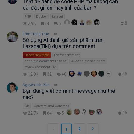
Thật dễ dàng để code PHP mà không cần
cài đặt gì lên máy tính của bạn ?
PHP
Docker
Laravel
8
2.9K
14
7
Trần Trung Trực
Sử dụng AI đánh giá sản phẩm trên
Lazada(Tiki) dựa trên comment
Happy New Year
review comment
đánh giá comment Lazada
AI đánh giá sản phẩm
review comment Tiki
46
12.0K
32
40
9+
Nguyễn Hữu Kim
Bạn đang viết commit message như thế
nào?
Git
Conventional Commits
95
22.7K
64
5
2
1