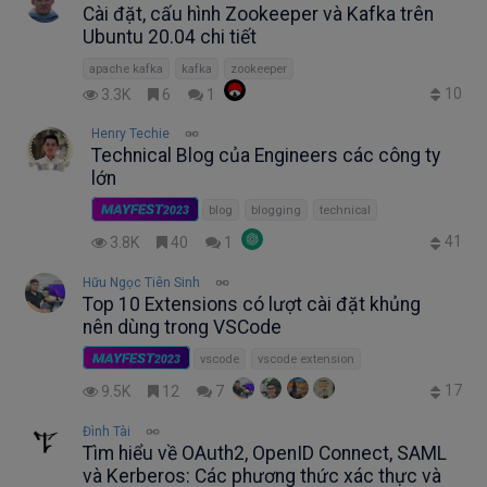
Cài đặt, cấu hình Zookeeper và Kafka trên
Ubuntu 20.04 chi tiết
apache kafka
kafka
zookeeper
10
3.3K
6
1
Henry Techie
Technical Blog của Engineers các công ty
lớn
MAYFEST
2023
blog
blogging
technical
41
3.8K
40
1
Hữu Ngọc Tiên Sinh
Top 10 Extensions có lượt cài đặt khủng
nên dùng trong VSCode
MAYFEST
2023
vscode
vscode extension
17
9.5K
12
7
Đình Tài
Tìm hiểu về OAuth2, OpenID Connect, SAML
và Kerberos: Các phương thức xác thực và