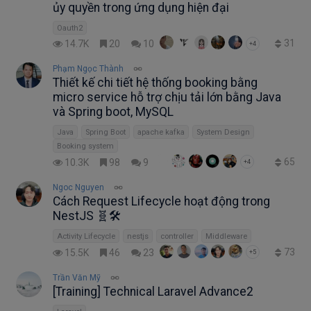
ủy quyền trong ứng dụng hiện đại
Oauth2
31
14.7K
20
10
+4
Phạm Ngọc Thành
Thiết kế chi tiết hệ thống booking bằng
micro service hỗ trợ chịu tải lớn bằng Java
và Spring boot, MySQL
Java
Spring Boot
apache kafka
System Design
Booking system
65
10.3K
98
9
+4
Ngoc Nguyen
Cách Request Lifecycle hoạt động trong
NestJS 🧬🛠
Activity Lifecycle
nestjs
controller
Middleware
73
15.5K
46
23
+5
Trần Văn Mỹ
[Training] Technical Laravel Advance2