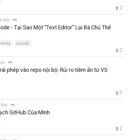
2
út đọc
ode - Tại Sao Một "Text Editor" Lại Bá Chủ Thế
ctivity
vscode
2
đọc
rái phép vào repo nội bộ: Rủi ro tiềm ẩn từ VS
0
t đọc
ạch GitHub Của Mình
2