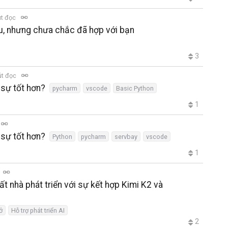
út đọc
êu, nhưng chưa chắc đã hợp với bạn
3
út đọc
sự tốt hơn?
pycharm
vscode
Basic Python
1
sự tốt hơn?
Python
pycharm
servbay
vscode
1
ất nhà phát triển với sự kết hợp Kimi K2 và
ở
Hỗ trợ phát triển AI
2