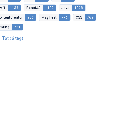
wift
1138
ReactJS
1129
Java
1008
ontentCreator
933
May Fest
776
CSS
769
esting
721
Tất cả tags