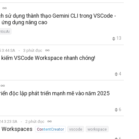
c
ch sử dụng thành thạo Gemini CLI trong VSCode -
n ứng dụng nâng cao
ticAi
13
5 3:44 SA
3 phút đọc
tìm kiếm VSCode Workspace nhanh chóng!
4
triển độc lập phát triển mạnh mẽ vào năm 2025
6
24 3:23 SA
2 phút đọc
de Workspaces
ContentCreator
vscode
workspace
6