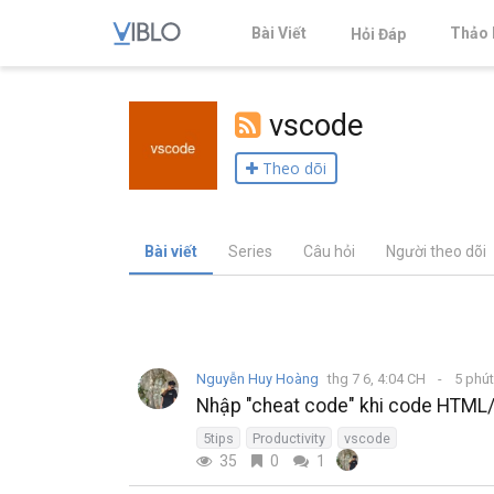
Bài Viết
Thảo 
Hỏi Đáp
vscode
Theo dõi
Bài viết
Series
Câu hỏi
Người theo dõi
Nguyễn Huy Hoàng
thg 7 6, 4:04 CH
5 phú
Nhập "cheat code" khi code HTML
5tips
Productivity
vscode
35
0
1