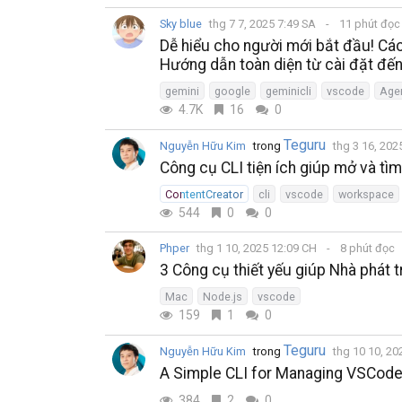
Sky blue
thg 7 7, 2025 7:49 SA
11 phút đọ
Dễ hiểu cho người mới bắt đầu! Cá
Hướng dẫn toàn diện từ cài đặt đế
gemini
google
geminicli
vscode
Agen
4.7K
16
0
Teguru
Nguyễn Hữu Kim
trong
thg 3 16, 202
Công cụ CLI tiện ích giúp mở và 
ContentCreator
cli
vscode
workspace
544
0
0
Phper
thg 1 10, 2025 12:09 CH
8 phút đọc
3 Công cụ thiết yếu giúp Nhà phát 
Mac
Node.js
vscode
159
1
0
Teguru
Nguyễn Hữu Kim
trong
thg 10 10, 20
A Simple CLI for Managing VSCo
384
2
0