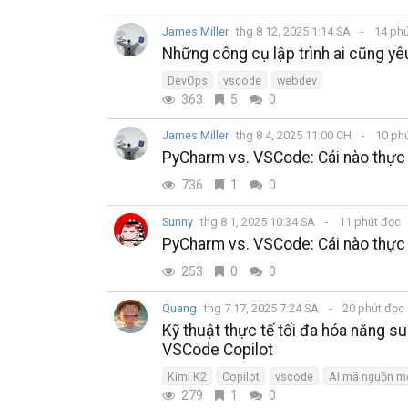
James Miller
thg 8 12, 2025 1:14 SA
14 ph
Những công cụ lập trình ai cũng y
DevOps
vscode
webdev
363
5
0
James Miller
thg 8 4, 2025 11:00 CH
10 ph
PyCharm vs. VSCode: Cái nào thực 
736
1
0
Sunny
thg 8 1, 2025 10:34 SA
11 phút đọc
PyCharm vs. VSCode: Cái nào thực 
253
0
0
Quang
thg 7 17, 2025 7:24 SA
20 phút đọc
Kỹ thuật thực tế tối đa hóa năng su
VSCode Copilot
Kimi K2
Copilot
vscode
AI mã nguồn m
279
1
0