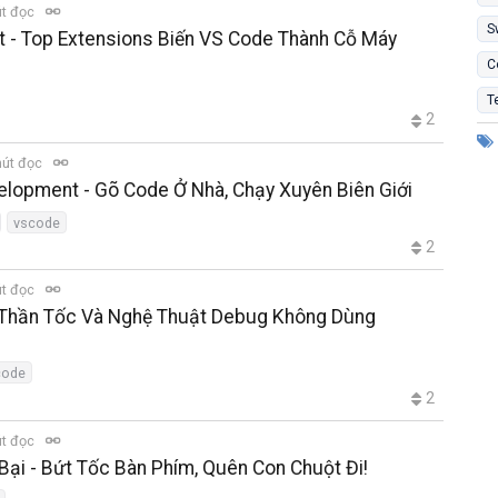
út đọc
S
ật - Top Extensions Biến VS Code Thành Cỗ Máy
C
T
2
hút đọc
elopment - Gõ Code Ở Nhà, Chạy Xuyên Biên Giới
vscode
2
út đọc
g Thần Tốc Và Nghệ Thuật Debug Không Dùng
code
2
út đọc
Bại - Bứt Tốc Bàn Phím, Quên Con Chuột Đi!