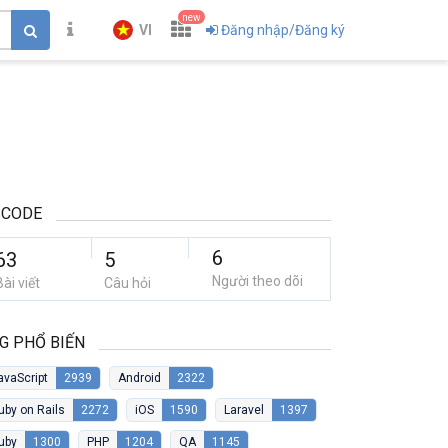
new
VI
Đăng nhập/Đăng ký
SCODE
6
63
5
Người theo dõi
Bài viết
Câu hỏi
G PHỔ BIẾN
avaScript
2939
Android
2322
uby on Rails
2272
iOS
1590
Laravel
1397
uby
1300
PHP
1204
QA
1145