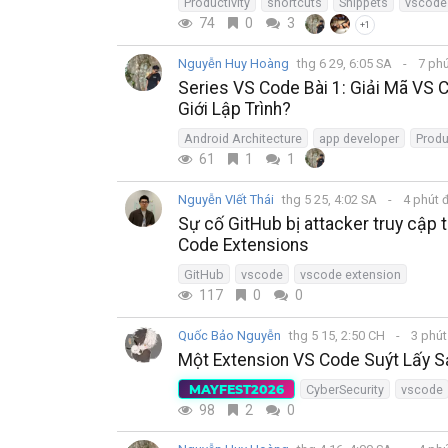
Productivity
shortcuts
Snippets
vscode
74
0
3
+1
Nguyễn Huy Hoàng
thg 6 29, 6:05 SA
7 ph
Series VS Code Bài 1: Giải Mã VS C
Giới Lập Trình?
Android Architecture
app developer
Produ
61
1
1
Nguyễn VIết Thái
thg 5 25, 4:02 SA
4 phút 
Sự cố GitHub bị attacker truy cập t
Code Extensions
GitHub
vscode
vscode extension
117
0
0
Quốc Bảo Nguyễn
thg 5 15, 2:50 CH
3 phú
Một Extension VS Code Suýt Lấy S
MAYFEST2026
CyberSecurity
vscode
98
2
0