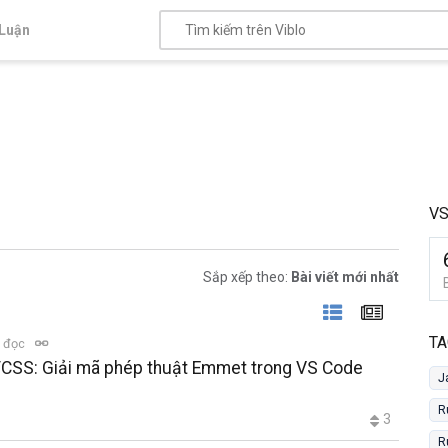
Luận
V
Sắp xếp theo:
Bài viết mới nhất
TA
t đọc
/CSS: Giải mã phép thuật Emmet trong VS Code
J
R
3
R