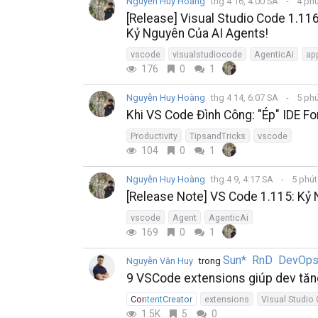
Nguyễn Huy Hoàng
thg 4 16, 4:00 SA
4 ph
[Release] Visual Studio Code 1.11
Kỷ Nguyên Của AI Agents!
vscode
visualstudiocode
AgenticAi
ap
176
0
1
Nguyễn Huy Hoàng
thg 4 14, 6:07 SA
5 ph
Khi VS Code Đình Công: "Ép" IDE Fo
Productivity
TipsandTricks
vscode
104
0
1
Nguyễn Huy Hoàng
thg 4 9, 4:17 SA
5 phú
[Release Note] VS Code 1.115: Kỷ
vscode
Agent
AgenticAi
169
0
1
Sun* RnD DevOp
Nguyễn Văn Huy
trong
9 VSCode extensions giúp dev tăn
ContentCreator
extensions
Visual Studio
1.5K
5
0