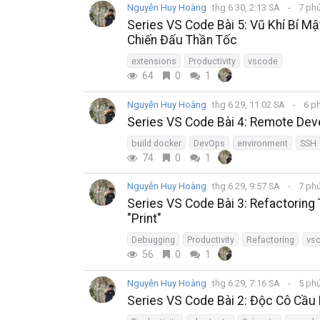
Nguyễn Huy Hoàng
thg 6 30, 2:13 SA
7 ph
Series VS Code Bài 5: Vũ Khí Bí M
Chiến Đấu Thần Tốc
extensions
Productivity
vscode
64
0
1
Nguyễn Huy Hoàng
thg 6 29, 11:02 SA
6 p
Series VS Code Bài 4: Remote Dev
build docker
DevOps
environment
SSH
74
0
1
Nguyễn Huy Hoàng
thg 6 29, 9:57 SA
7 ph
Series VS Code Bài 3: Refactorin
"Print"
Debugging
Productivity
Refactoring
vs
56
0
1
Nguyễn Huy Hoàng
thg 6 29, 7:16 SA
5 ph
Series VS Code Bài 2: Độc Cô Cầu 