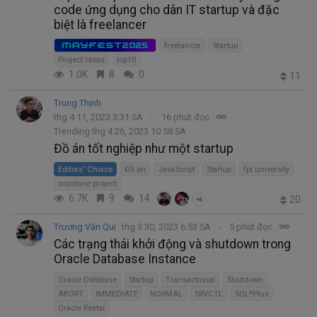
code ứng dụng cho dân IT startup và đặc
biệt là freelancer
MAYFEST2025
freelancer
Startup
Project Ideas
top10
1.0K
8
0
11
Trung Thịnh
thg 4 11, 2023 3:31 SA
16 phút đọc
Trending thg 4 26, 2023 10:58 SA
Đồ án tốt nghiệp như một startup
Editors' Choice
Đồ án
JavaScript
Startup
fpt university
capstone project
6.7K
9
14
20
+6
Trương Văn Qui
thg 3 30, 2023 6:53 SA
5 phút đọc
Các trạng thái khởi động và shutdown trong
Oracle Database Instance
Oracle Database
Startup
Transactional
Shutdown
ABORT
IMMEDIATE
NORMAL
SRVCTL
SQL*Plus
Oracle Restar