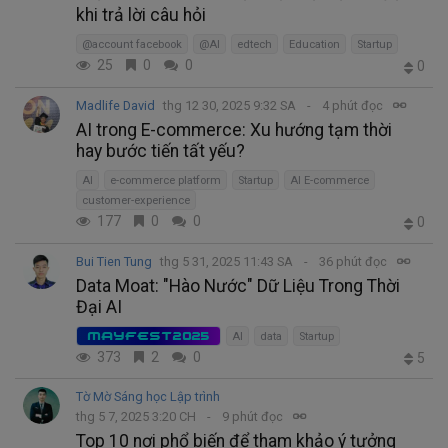
khi trả lời câu hỏi
@account facebook
@AI
edtech
Education
Startup
25
0
0
0
Madlife David
thg 12 30, 2025 9:32 SA
4 phút đọc
AI trong E-commerce: Xu hướng tạm thời
hay bước tiến tất yếu?
AI
e-commerce platform
Startup
AI E-commerce
customer-experience
177
0
0
0
Bui Tien Tung
thg 5 31, 2025 11:43 SA
36 phút đọc
Data Moat: "Hào Nước" Dữ Liệu Trong Thời
Đại AI
MAYFEST2025
AI
data
Startup
373
2
0
5
Tờ Mờ Sáng học Lập trình
thg 5 7, 2025 3:20 CH
9 phút đọc
Top 10 nơi phổ biến để tham khảo ý tưởng