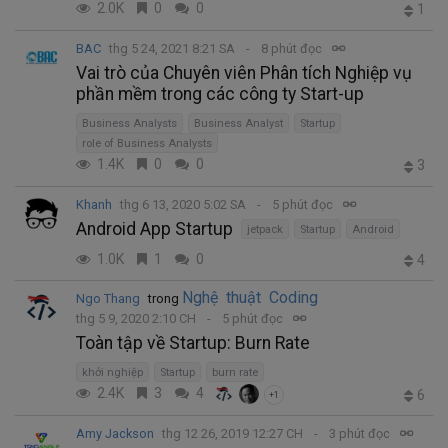
2.0K
0
0
1
BAC
thg 5 24, 2021 8:21 SA
8 phút đọc
Vai trò của Chuyên viên Phân tích Nghiệp vụ
phần mềm trong các công ty Start-up
Business Analysts
Business Analyst
Startup
role of Business Analysts
1.4K
0
0
3
Khanh
thg 6 13, 2020 5:02 SA
5 phút đọc
Android App Startup
jetpack
Startup
Android
1.0K
1
0
4
Nghệ thuật Coding
Ngo Thang
trong
thg 5 9, 2020 2:10 CH
5 phút đọc
Toàn tập về Startup: Burn Rate
khởi nghiệp
Startup
burn rate
2.4K
3
4
6
+1
Amy Jackson
thg 12 26, 2019 12:27 CH
3 phút đọc