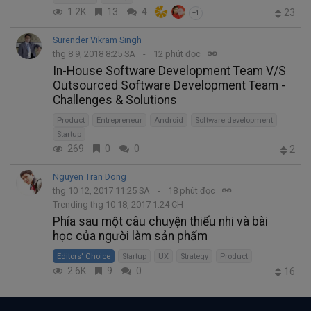
1.2K
13
4
23
+1
Surender Vikram Singh
thg 8 9, 2018 8:25 SA
12 phút đọc
In-House Software Development Team V/S
Outsourced Software Development Team -
Challenges & Solutions
Product
Entrepreneur
Android
Software development
Startup
269
0
0
2
Nguyen Tran Dong
thg 10 12, 2017 11:25 SA
18 phút đọc
Trending thg 10 18, 2017 1:24 CH
Phía sau một câu chuyện thiếu nhi và bài
học của người làm sản phẩm
Editors' Choice
Startup
UX
Strategy
Product
2.6K
9
0
16