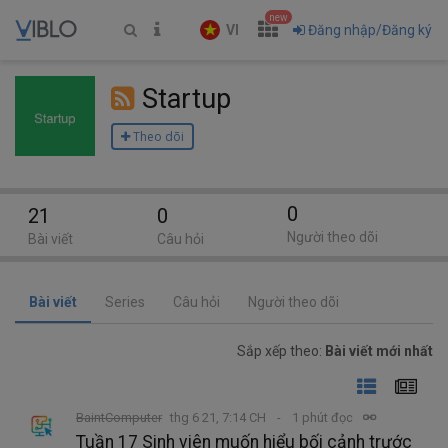
new
VI
Đăng nhập/Đăng ký
Startup
Theo dõi
0
21
0
Người theo dõi
Bài viết
Câu hỏi
Bài viết
Series
Câu hỏi
Người theo dõi
Sắp xếp theo:
Bài viết mới nhất
BaintComputer
thg 6 21, 7:14 CH
1 phút đọc
Tuần 17 Sinh viên muốn hiểu bối cảnh trước