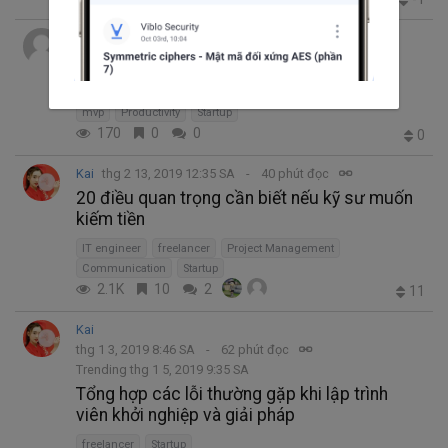
vicky
thg 3 19, 2019 1:35 CH
4 phút đọc
MVP or EVP: What is the Right Option for
Your Startup?
mvp
Productivity
Startup
170
0
0
0
Kai
thg 2 13, 2019 12:35 SA
40 phút đọc
20 điều quan trọng cần biết nếu kỹ sư muốn
kiếm tiền
IT engineer
freelancer
Project Management
Communication
Startup
2.1K
10
2
11
Kai
thg 1 3, 2019 8:46 SA
62 phút đọc
Trending thg 1 5, 2019 9:35 SA
Tổng hợp các lỗi thường gặp khi lập trình
viên khởi nghiệp và giải pháp
freelancer
Startup