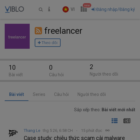
new
VI
Đăng nhập/Đăng ký
freelancer
Theo dõi
2
10
0
Người theo dõi
Bài viết
Câu hỏi
Bài viết
Series
Câu hỏi
Người theo dõi
Sắp xếp theo:
Bài viết mới nhất
Thang Le
thg 5 26, 6:58 CH
15 phút đọc
Case study: chiêu thức scam cài malware