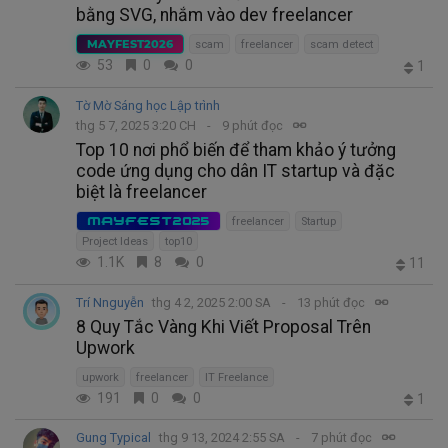
bằng SVG, nhắm vào dev freelancer
MAYFEST2026
scam
freelancer
scam detect
53
0
0
1
Tờ Mờ Sáng học Lập trình
thg 5 7, 2025 3:20 CH
9 phút đọc
Top 10 nơi phổ biến để tham khảo ý tưởng
code ứng dụng cho dân IT startup và đặc
biệt là freelancer
MAYFEST2025
freelancer
Startup
Project Ideas
top10
1.1K
8
0
11
Trí Nnguyễn
thg 4 2, 2025 2:00 SA
13 phút đọc
8 Quy Tắc Vàng Khi Viết Proposal Trên
Upwork
upwork
freelancer
IT Freelance
191
0
0
1
Gung Typical
thg 9 13, 2024 2:55 SA
7 phút đọc