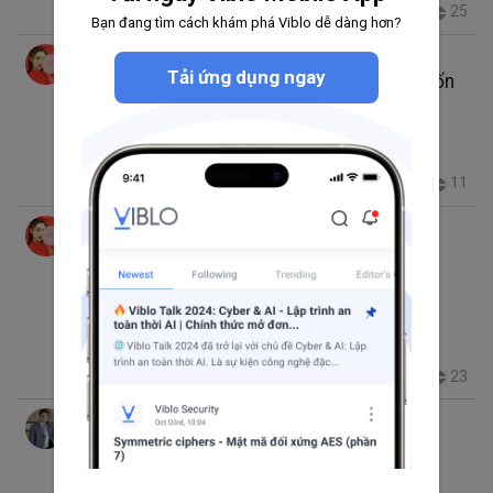
5.8K
19
12
25
+4
Bạn đang tìm cách khám phá Viblo dễ dàng hơn?
Kai
thg 2 13, 2019 12:35 SA
40 phút đọc
Tải ứng dụng ngay
20 điều quan trọng cần biết nếu kỹ sư muốn
kiếm tiền
IT engineer
freelancer
Project Management
Communication
Startup
2.1K
10
2
11
Kai
thg 1 3, 2019 8:46 SA
62 phút đọc
Trending thg 1 5, 2019 9:35 SA
Tổng hợp các lỗi thường gặp khi lập trình
viên khởi nghiệp và giải pháp
freelancer
Startup
1.2K
13
4
23
+1
Surender Vikram Singh
thg 5 11, 2018 5:06 SA
10 phút đọc
Outsourcing IT Services - Freelance
Developer vs Professional IT Company