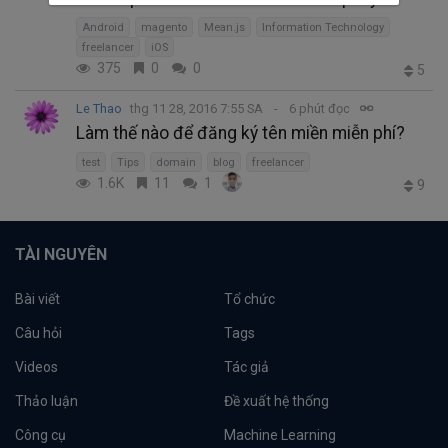
Android
magento
Mean.js
Information Technology
freelancer
iOS
375
0
0
5
Le Thao
thg 11 28, 2016 7:55 SA
6 phút đọc
Làm thế nào để đăng ký tên miền miễn phí?
test
Tips
domain
blog
freelancer
1.6K
11
1
9
TÀI NGUYÊN
Bài viết
Tổ chức
Câu hỏi
Tags
Videos
Tác giả
Thảo luận
Đề xuất hệ thống
Công cụ
Machine Learning