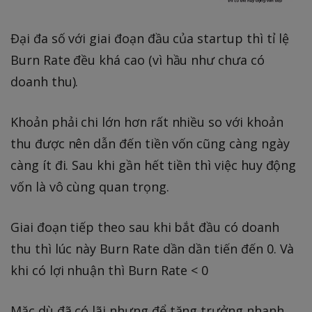
Đại đa số với giai đoạn đầu của startup thì tỉ lệ
Burn Rate đều khá cao (vì hầu như chưa có
doanh thu).
Khoản phải chi lớn hơn rất nhiều so với khoản
thu được nên dẫn đến tiền vốn cũng càng ngày
càng ít đi. Sau khi gần hết tiền thì việc huy động
vốn là vô cùng quan trọng.
Giai đoạn tiếp theo sau khi bắt đầu có doanh
thu thì lúc này Burn Rate dần dần tiến đến 0. Và
khi có lợi nhuận thì Burn Rate < 0
Mặc dù đã có lãi nhưng để tăng trưởng nhanh