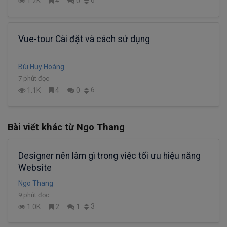
6
1.2K
4
0
Vue-tour Cài đặt và cách sử dụng
Bùi Huy Hoàng
7 phút đọc
6
1.1K
4
0
Bài viết khác từ Ngo Thang
Designer nên làm gì trong việc tối ưu hiệu năng
Website
Ngo Thang
9 phút đọc
3
1.0K
2
1