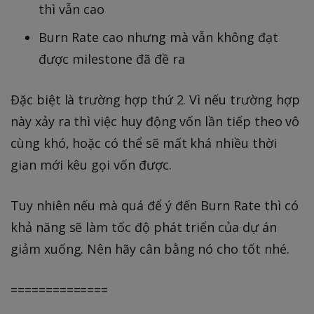
thì vẫn cao
Burn Rate cao nhưng mà vẫn không đạt
được milestone đã đề ra
Đặc biệt là trường hợp thứ 2. Vì nếu trường hợp
này xảy ra thì việc huy động vốn lần tiếp theo vô
cùng khó, hoặc có thể sẽ mất khá nhiều thời
gian mới kêu gọi vốn được.
Tuy nhiên nếu mà quá để ý đến Burn Rate thì có
khả năng sẽ làm tốc độ phát triển của dự án
giảm xuống. Nên hãy cân bằng nó cho tốt nhé.
==============