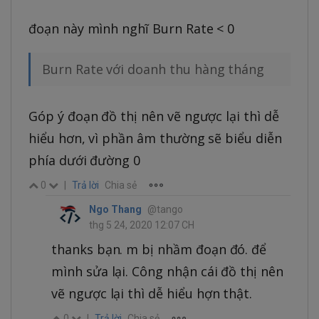
đoạn này mình nghĩ Burn Rate < 0
Burn Rate với doanh thu hàng tháng
Góp ý đoạn đồ thị nên vẽ ngược lại thì dễ
hiểu hơn, vì phần âm thường sẽ biểu diễn
phía dưới đường 0
0
|
Trả lời
Chia sẻ
Ngo Thang
@tango
thg 5 24, 2020 12:07 CH
thanks bạn. m bị nhầm đoạn đó. để
mình sửa lại. Công nhận cái đồ thị nên
vẽ ngược lại thì dễ hiểu hợn thật.
0
|
Trả lời
Chia sẻ