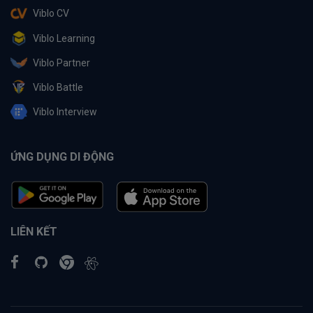
Viblo CV
Viblo Learning
Viblo Partner
Viblo Battle
Viblo Interview
ỨNG DỤNG DI ĐỘNG
LIÊN KẾT