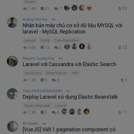
Docker
83
7.4K
51
7
Hoàng Hữu Hợi
Nhân bản máy chủ cơ sở dữ liệu MYSQL với
laravel - MySQL Replication
Laravel
MySql
Data Replication
22
3.0K
13
5
Nguyen Quang Huy
Laravel với Cassandra với Elastic Search
Cassandra
Elasticsearch
PHP
0
1.3K
3
0
Thạo hihihihihihihihihihi
Deploy Laravel sử dụng Elastic Beanstalk
Elastic Beanstalk
Laravel
11
1.3K
5
4
No Naem
[VueJS] Viết 1 pagination component có