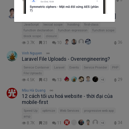
Nguyễn Phúc Lương
Javascript - Hỏi đáp về javascript [Phần 2]
JavaScript
lexical scope
hoisting
first-class
function declaration
function expression
function scope
block scope
closure
36
3.7K
31
10
Vinh Nguyen
Laravel File Uploads - Overengineering?
Service Container
Laravel
Events
Service Provider
PHP
File Uploads
29
4.5K
43
13
+4
Mầu Hà Quang
12 cách tối ưu hoá website - thời đại của
mobile-first
Speed Up
optimize
Web Services
progressive web app
amp
34
8.7K
28
11
+4