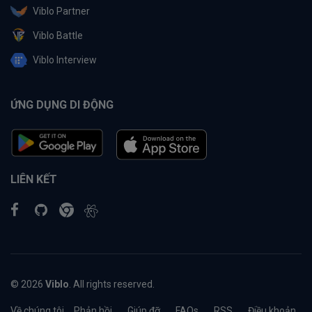
Viblo Partner
Viblo Battle
Viblo Interview
ỨNG DỤNG DI ĐỘNG
LIÊN KẾT
© 2026
Viblo
. All rights reserved.
Về chúng tôi
Phản hồi
Giúp đỡ
FAQs
RSS
Điều khoản