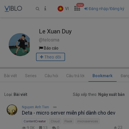
new
VI
Đăng nhập/Đăng ký
Le Xuan Duy
@telosma
Báo cáo
Theo dõi
Bài viết
Series
Câu hỏi
Câu trả lời
Bookmark
Đang
Loại:
Bài viết
Sắp xếp theo:
Ngày xuất bản
Nguyen Anh Tien
Deta - micro server miễn phí dành cho dev
ContentCreator
Cloud
Flask
microservices
23
9.0K
13
0