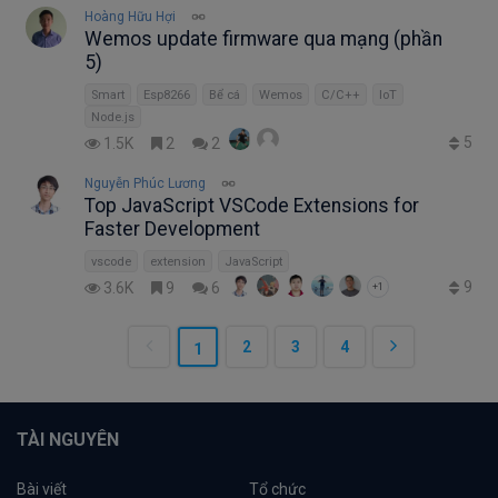
Hoàng Hữu Hợi
Wemos update firmware qua mạng (phần
5)
Smart
Esp8266
Bể cá
Wemos
C/C++
IoT
Node.js
5
1.5K
2
2
Nguyễn Phúc Lương
Top JavaScript VSCode Extensions for
Faster Development
vscode
extension
JavaScript
9
3.6K
9
6
+1
2
3
4
1
TÀI NGUYÊN
Bài viết
Tổ chức