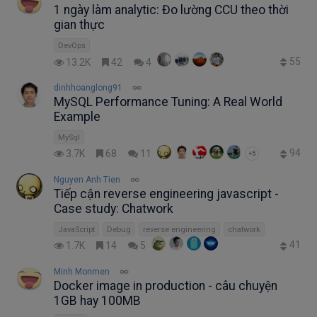
1 ngày làm analytic: Đo lường CCU theo thời
gian thực
DevOps
55
13.2K
42
4
dinhhoanglong91
MySQL Performance Tuning: A Real World
Example
MySql
94
3.7K
68
11
+5
Nguyen Anh Tien
Tiếp cận reverse engineering javascript -
Case study: Chatwork
JavaScript
Debug
reverse engineering
chatwork
41
1.7K
14
5
Minh Monmen
Docker image in production - câu chuyện
1GB hay 100MB