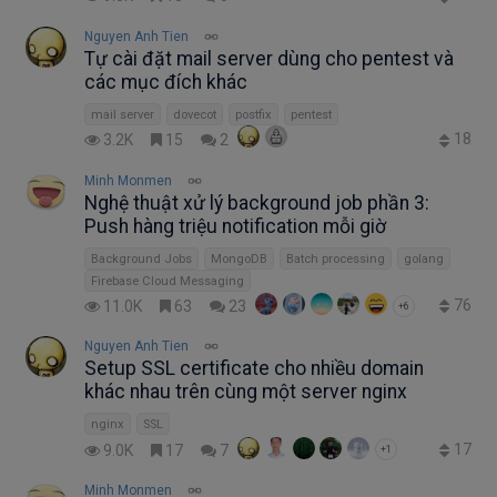
Nguyen Anh Tien
Tự cài đặt mail server dùng cho pentest và
các mục đích khác
mail server
dovecot
postfix
pentest
18
3.2K
15
2
Minh Monmen
Nghệ thuật xử lý background job phần 3:
Push hàng triệu notification mỗi giờ
Background Jobs
MongoDB
Batch processing
golang
Firebase Cloud Messaging
76
11.0K
63
23
+6
Nguyen Anh Tien
Setup SSL certificate cho nhiều domain
khác nhau trên cùng một server nginx
nginx
SSL
17
9.0K
17
7
+1
Minh Monmen