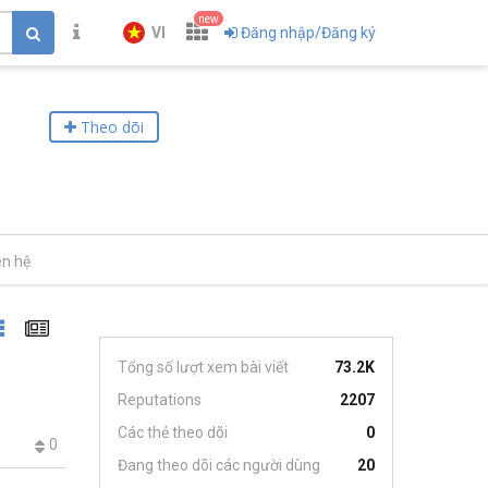
new
VI
Đăng nhập/Đăng ký
Theo dõi
ên hệ
Tổng số lượt xem bài viết
73.2K
Reputations
2207
Các thẻ theo dõi
0
0
Đang theo dõi các người dùng
20