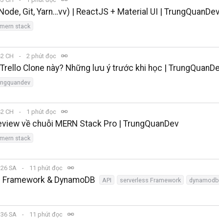
Node, Git, Yarn…vv) | ReactJS + Material UI | TrungQuanDe
mern stack
:42 CH
2 phút đọc
Trello Clone này? Những lưu ý trước khi học | TrungQuanD
ungquandev
:42 CH
1 phút đọc
Review về chuỗi MERN Stack Pro | TrungQuanDev
mern stack
8:26 SA
11 phút đọc
ss Framework & DynamoDB
API
serverless Framework
dynamodb
4:36 SA
11 phút đọc