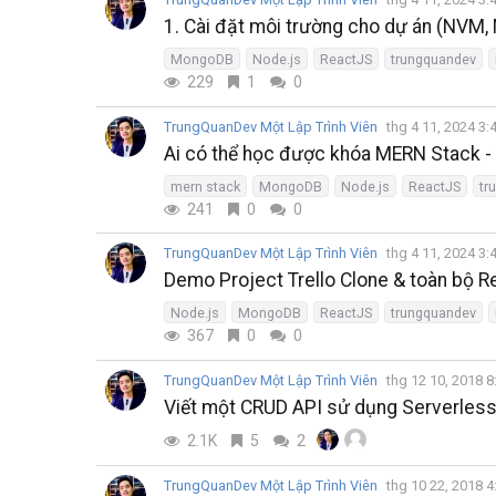
1. Cài đặt môi trường cho dự án (NVM, 
MongoDB
Node.js
ReactJS
trungquandev
229
1
0
TrungQuanDev Một Lập Trình Viên
thg 4 11, 2024 3
Ai có thể học được khóa MERN Stack - 
mern stack
MongoDB
Node.js
ReactJS
tr
241
0
0
TrungQuanDev Một Lập Trình Viên
thg 4 11, 2024 3
Demo Project Trello Clone & toàn bộ 
Node.js
MongoDB
ReactJS
trungquandev
367
0
0
TrungQuanDev Một Lập Trình Viên
thg 12 10, 2018 
Viết một CRUD API sử dụng Serverle
2.1K
5
2
TrungQuanDev Một Lập Trình Viên
thg 10 22, 2018 