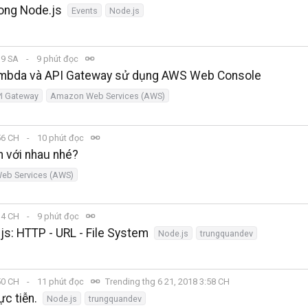
ong Node.js
Events
Node.js
:19 SA
9 phút đọc
Lambda và API Gateway sử dụng AWS Web Console
I Gateway
Amazon Web Services (AWS)
:56 CH
10 phút đọc
n với nhau nhé?
eb Services (AWS)
:34 CH
9 phút đọc
js: HTTP - URL - File System
Node.js
trungquandev
:50 CH
11 phút đọc
Trending thg 6 21, 2018 3:58 CH
ực tiễn.
Node.js
trungquandev