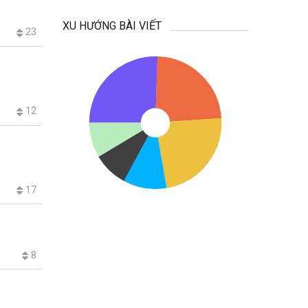
XU HƯỚNG BÀI VIẾT
23
12
17
8