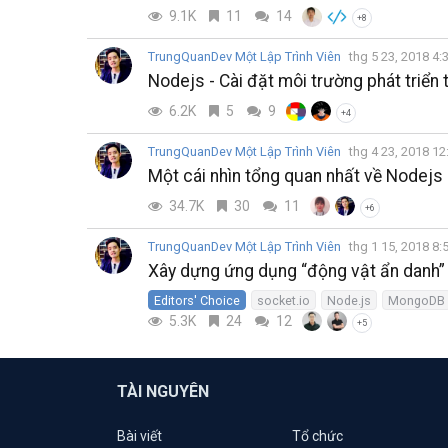
9.1K
11
14
+8
TrungQuanDev Một Lập Trình Viên
thg 5 23, 2018 4
Nodejs - Cài đặt môi trường phát triển 
6.2K
5
9
+4
TrungQuanDev Một Lập Trình Viên
thg 4 23, 2018 1
Một cái nhìn tổng quan nhất về Nodejs
34.7K
30
11
+6
TrungQuanDev Một Lập Trình Viên
thg 1 15, 2018 8
Xây dựng ứng dụng “động vật ẩn danh”
Editors' Choice
socket.io
Node.js
MongoDB
5.3K
24
12
+5
TÀI NGUYÊN
Bài viết
Tổ chức