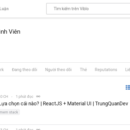
Luận
nh Viên
rk
Đang theo dõi
Người theo dõi
Thẻ
Reputations
Li
:20 CH
1 phút đọc
Lựa chọn cái nào? | ReactJS + Material UI | TrungQuanDev
mern stack
:43 CH
1 phút đọc