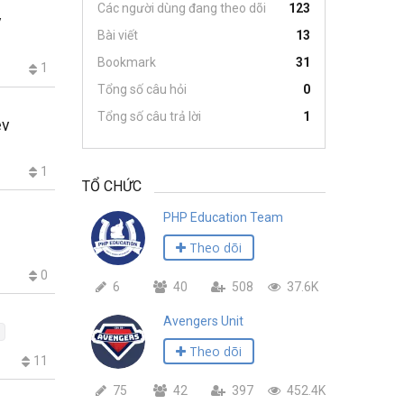
Các người dùng đang theo dõi
123
v
Bài viết
13
Bookmark
31
1
Tổng số câu hỏi
0
Tổng số câu trả lời
1
ev
1
TỔ CHỨC
PHP Education Team
Theo dõi
0
6
40
508
37.6K
Avengers Unit
Theo dõi
11
75
42
397
452.4K