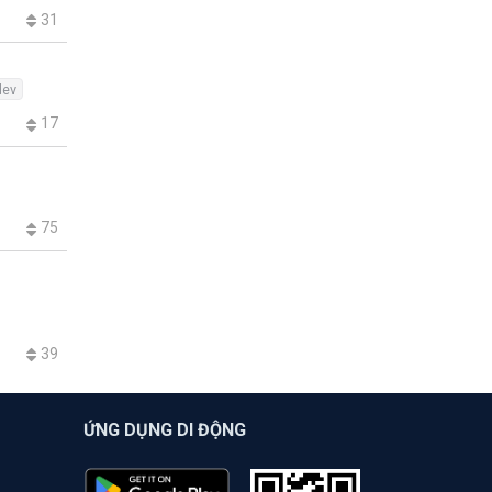
31
dev
17
75
39
ỨNG DỤNG DI ĐỘNG