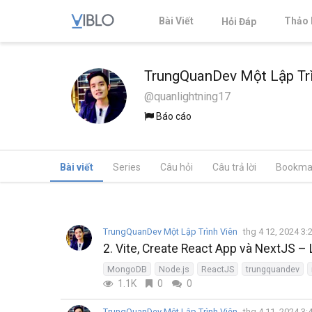
Bài Viết
Thảo 
Hỏi Đáp
TrungQuanDev Một Lập Trì
@quanlightning17
Báo cáo
Bài viết
Series
Câu hỏi
Câu trả lời
Bookma
TrungQuanDev Một Lập Trình Viên
thg 4 12, 2024 3
2. Vite, Create React App và NextJS – 
MongoDB
Node.js
ReactJS
trungquandev
1.1K
0
0
TrungQuanDev Một Lập Trình Viên
thg 4 11, 2024 3