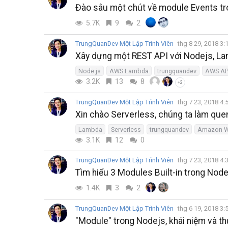
Đào sâu một chút về module Events tr
5.7K
9
2
TrungQuanDev Một Lập Trình Viên
thg 8 29, 2018 3
Xây dựng một REST API với Nodejs, 
Node.js
AWS Lambda
trungquandev
AWS AP
3.2K
13
8
+3
TrungQuanDev Một Lập Trình Viên
thg 7 23, 2018 4
Xin chào Serverless, chúng ta làm que
Lambda
Serverless
trungquandev
Amazon W
3.1K
12
0
TrungQuanDev Một Lập Trình Viên
thg 7 23, 2018 4
Tìm hiểu 3 Modules Built-in trong Node
1.4K
3
2
TrungQuanDev Một Lập Trình Viên
thg 6 19, 2018 3
"Module" trong Nodejs, khái niệm và th