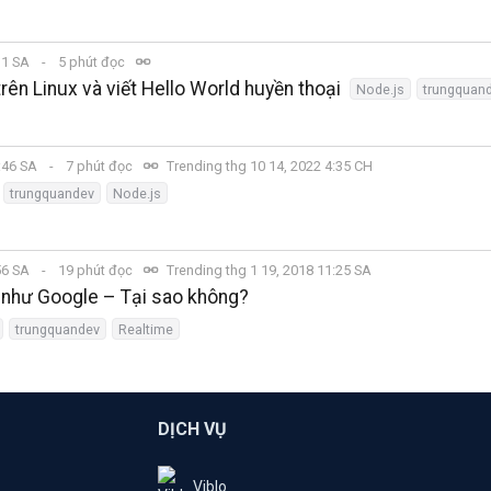
:31 SA
5 phút đọc
trên Linux và viết Hello World huyền thoại
Node.js
trungquan
2:46 SA
7 phút đọc
Trending thg 10 14, 2022 4:35 CH
trungquandev
Node.js
:56 SA
19 phút đọc
Trending thg 1 19, 2018 11:25 SA
 như Google – Tại sao không?
trungquandev
Realtime
DỊCH VỤ
Viblo