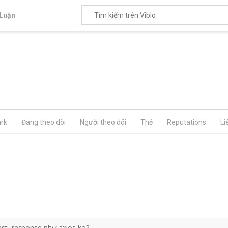
Luận
rk
Đang theo dõi
Người theo dõi
Thẻ
Reputations
Li
uest, response như axios ko?