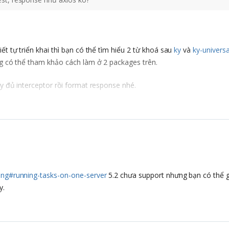
ết tự triển khai thì bạn có thể tìm hiểu 2 từ khoá sau
ky
và
ky-universa
ũng có thể tham khảo cách làm ở 2 packages trên.
ầy đủ interceptor rồi format response nhé.
ling#running-tasks-on-one-server
5.2 chưa support nhưng bạn có thể 
y.