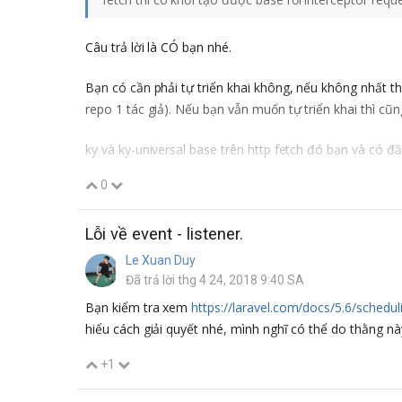
Câu trả lời là CÓ bạn nhé.
Bạn có cần phải tự triển khai không, nếu không nhất thi
repo 1 tác giả). Nếu bạn vẫn muốn tự triển khai thì c
ky và ky-universal base trên http fetch đó bạn và có đ
0
Lỗi về event - listener.
Le Xuan Duy
Đã trả lời thg 4 24, 2018 9:40 SA
Bạn kiểm tra xem
https://laravel.com/docs/5.6/schedu
hiểu cách giải quyết nhé, mình nghĩ có thể do thằng nà
+1