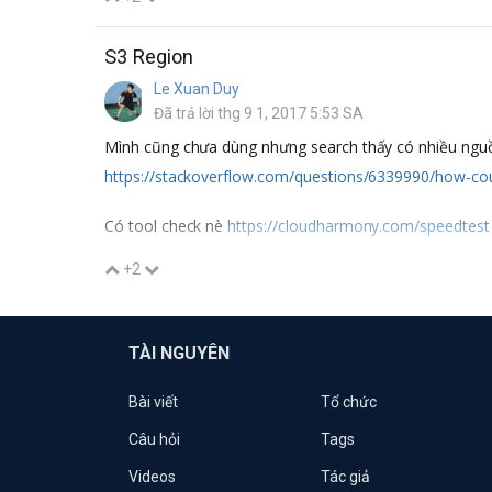
S3 Region
Le Xuan Duy
Đã trả lời thg 9 1, 2017 5:53 SA
Mình cũng chưa dùng nhưng search thấy có nhiều ng
https://stackoverflow.com/questions/6339990/how-cou
Có tool check nè
https://cloudharmony.com/speedtest
+2
TÀI NGUYÊN
Bài viết
Tổ chức
Câu hỏi
Tags
Videos
Tác giả