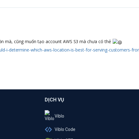
uồn mà, cũng muốn tạo account AWS S3 mà chưa có thẻ
ld-i-determine-which-aws-location-is-best-for-serving-customers-fr
DỊCH VỤ
Viblo
Viblo Code