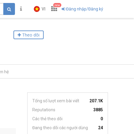
new
VI
Đăng nhập/Đăng ký
Theo dõi
ên hệ
Tổng số lượt xem bài viết
207.1K
Reputations
3885
Các thẻ theo dõi
0
Đang theo dõi các người dùng
24