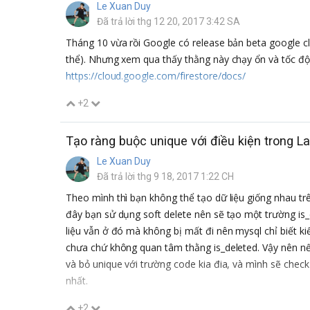
Le Xuan Duy
Đã trả lời thg 12 20, 2017 3:42 SA
Tháng 10 vừa rồi Google có release bản beta google clou
thể). Nhưng xem qua thấy thằng này chạy ổn và tốc độ 
https://cloud.google.com/firestore/docs/
+2
Tạo ràng buộc unique với điều kiện trong L
Le Xuan Duy
Đã trả lời thg 9 18, 2017 1:22 CH
Theo mình thì bạn không thể tạo dữ liệu giống nhau tr
đây bạn sử dụng soft delete nên sẽ tạo một trường is_d
liệu vẫn ở đó mà không bị mất đi nên mysql chỉ biết ki
chưa chứ không quan tâm thằng is_deleted. Vậy nên nế
và bỏ unique với trường code kia đia, và mình sẽ chec
nhất.
+2