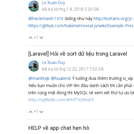
Le Xuan Duy
Đã trả lời thg 1 8, 2018 2:20 SA
@hai.lemanh.1310
Giống như này
http://kottans.org/j
https://github.com/hakimel/reveal.js/wiki/Example-Pre
+1
[Laravel] Hỏi về sort dữ liệu trong Laravel
Le Xuan Duy
Đã trả lời thg 12 22, 2017 7:52 SA
@manhtqb
@huukimit
Ý tưởng đưa thêm trường is_vip c
Nếu bạn muốn cho VIP lên đầu danh sách thì cần phả
trên cùng một dòng thì MySQL sẽ xem xét thứ tự ưu ti
http://sqlfiddle.com/#!9/f74396d/5
+1
HELP về app chat hẹn hò