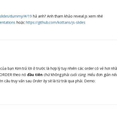
s-slides/dummy/#/19
hả anh? Anh tham khảo reveal.js xem nhé
sentations
hoặc
https://github.com/kottans/js-slides
ủa bạn Kim trả lời ở trước là hợp lý tuy nhiên các order có vẻ hơi nh
i ORDER theo nó
đầu tiên
chứ không phải
cuối cùng
. Hiểu đơn giản nếu
ên câu truy vấn sau
Order by
sẽ là từ trái qua phải. Demo: