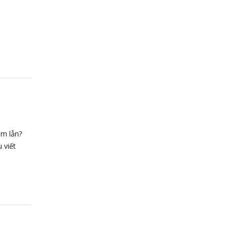
ầm lẫn?
 viết