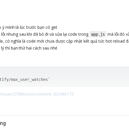
 ý mình là lúc trước bạn có get
 lỗi nhưng sau khi đã bỏ đi và sửa lại code trong
mà lỗi đó v
app.js
e, có nghĩa là code mới chưa được cập nhật kết quả tức hot reload 
ử lý thì bạn thử hai cách sau nhé
ck/issues/378#issuecomment-263466173
ông