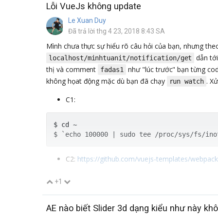
Lỗi VueJs không update
Le Xuan Duy
Đã trả lời thg 4 23, 2018 8:43 SA
Mình chưa thực sự hiểu rõ câu hỏi của bạn, nhưng theo
dẫn tới
localhost/minhtuanit/notification/get
thị và comment
như "lúc trước" bạn từng cod
fadas1
không họat động mặc dù bạn đã chạy
. X
run watch
C1:
$ cd ~

C2:
https://github.com/vuejs-templates/webpa
+1
AE nào biết Slider 3d dạng kiểu như này kh