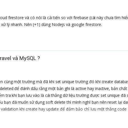
d firestore và có nói là cải tiến so với firebase (cái này chưa tìm hiể
xử lý nhanh. Nên (+1) dùng Nodejs và google firestore.
aravel và MySQL ?
ên cùng một trường mà đã khi set unique trường đó khi create databa
eleted để đánh dấu rằng một bản ghi là active hay inactive, bản chất
ểm tra khi bạn lưu vào là cái thằng dữ liệu trường được set unique đã 
u bạn đã muốn sử dụng soft delete thì mình nghĩ bạn nên reset lại d
k validation khi create hay update để đảm bảo chỉ lưu một thằng code