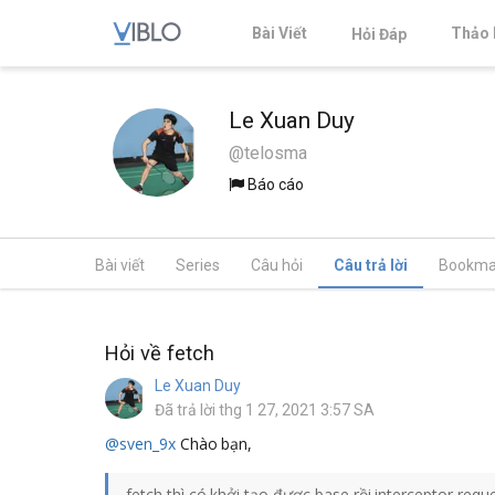
Bài Viết
Thảo 
Hỏi Đáp
Le Xuan Duy
@telosma
Báo cáo
Bài viết
Series
Câu hỏi
Câu trả lời
Bookma
Hỏi về fetch
Le Xuan Duy
Đã trả lời thg 1 27, 2021 3:57 SA
@sven_9x
Chào bạn,
fetch thì có khởi tạo được base rồi interceptor req