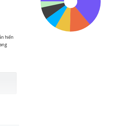
ẫn hiển
đang